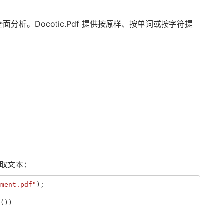
析。Docotic.Pdf 提供按原样、按单词或按字符提
提取文本：
ument.pdf"
);
s
())