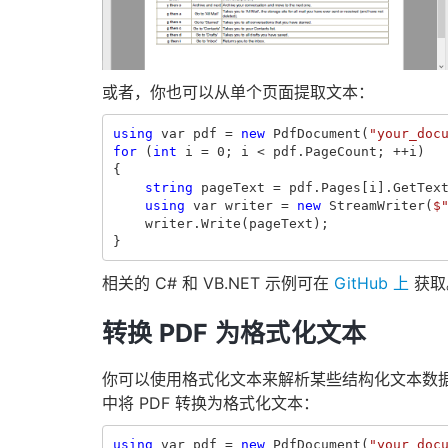
或者，你也可以从单个页面提取文本：
using
var
pdf
=
new
PdfDocument
(
"your_doc
for
(
int
i
=
0
;
i
<
pdf
.
PageCount
;
++
i
)
{
string
pageText
=
pdf
.
Pages
[
i
].
GetTex
using
var
writer
=
new
StreamWriter
(
$
writer
.
Write
(
pageText
);
}
相关的 C# 和 VB.NET 示例可在
GitHub 上
获取
转换 PDF 为格式化文本
你可以使用格式化文本来解析某些结构化文本数据
中将 PDF 转换为格式化文本：
using
var
pdf
=
new
PdfDocument
(
"your_doc