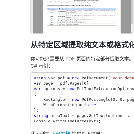
从特定区域提取纯文本或格式
你可能只需要从 PDF 页面的特定部分提取文
C# 示例：
using
var
pdf
=
new
PdfDocument
(
"your_doc
var
page
=
pdf
.
Pages
[
0
];
var
options
=
new
PdfTextExtractionOption
{
Rectangle
=
new
PdfRectangle
(
0
,
0
,
pa
WithFormatting
=
false
};
string
areaText
=
page
.
GetText
(
options
);
Console
.
WriteLine
(
areaText
);
此示例为
示例文档
提供以下结果：