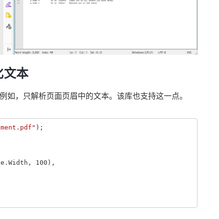
化文本
本。例如，只解析页面页眉中的文本。该库也支持这一点。
ument.pdf"
);
s
ge
.
Width
,
100
),