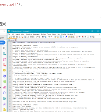
ument.pdf"
);
结果：