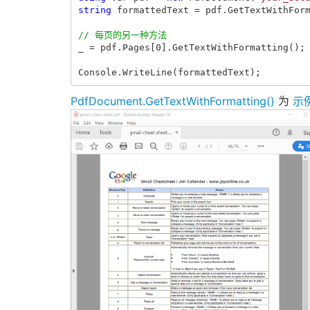
string
formattedText
=
pdf
.
GetTextWithFor
// 每页的另一种方法
_
=
pdf
.
Pages
[
0
].
GetTextWithFormatting
();
Console
.
WriteLine
(
formattedText
);
PdfDocument.GetTextWithFormatting()
为
示