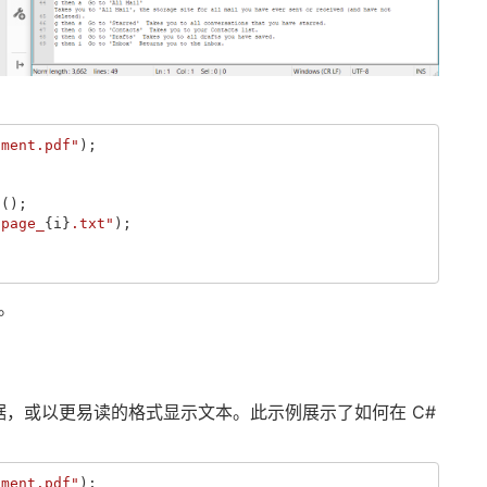
ument.pdf"
);
t
();
"page_
{
i
}
.txt"
);
。
，或以更易读的格式显示文本。此示例展示了如何在 C#
ument.pdf"
);