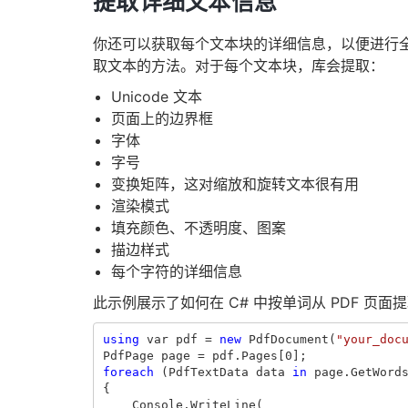
提取详细文本信息
你还可以获取每个文本块的详细信息，以便进行全面分
取文本的方法。对于每个文本块，库会提取：
Unicode 文本
页面上的边界框
字体
字号
变换矩阵，这对缩放和旋转文本很有用
渲染模式
填充颜色、不透明度、图案
描边样式
每个字符的详细信息
此示例展示了如何在 C# 中按单词从 PDF 页面
using
var
pdf
=
new
PdfDocument
(
"your_doc
PdfPage
page
=
pdf
.
Pages
[
0
];
foreach
(
PdfTextData
data
in
page
.
GetWord
{
Console
.
WriteLine
(