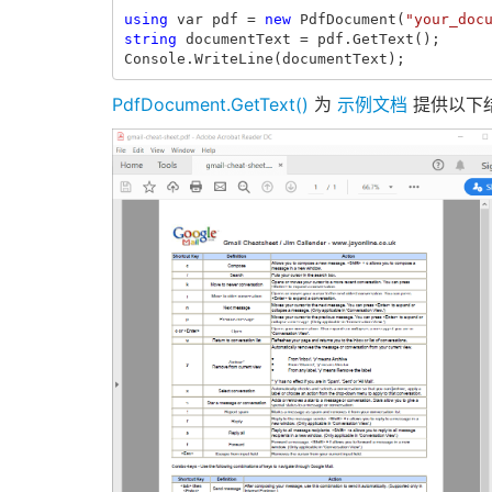
using
var
pdf
=
new
PdfDocument
(
"your_doc
string
documentText
=
pdf
.
GetText
();
Console
.
WriteLine
(
documentText
);
PdfDocument.GetText()
为
示例文档
提供以下