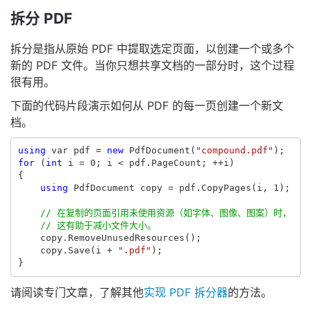
拆分 PDF
拆分是指从原始 PDF 中提取选定页面，以创建一个或多个
新的 PDF 文件。当你只想共享文档的一部分时，这个过程
很有用。
下面的代码片段演示如何从 PDF 的每一页创建一个新文
档。
using
var
pdf
=
new
PdfDocument
(
"compound.pdf"
);
for
(
int
i
=
0
;
i
<
pdf
.
PageCount
;
++
i
)
{
using
PdfDocument
copy
=
pdf
.
CopyPages
(
i
,
1
);
// 在复制的页面引用未使用资源（如字体、图像、图案）时，
// 这有助于减小文件大小。
copy
.
RemoveUnusedResources
();
copy
.
Save
(
i
+
".pdf"
);
}
请阅读专门文章，了解其他
实现 PDF 拆分器
的方法。