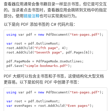
查看器应用通常会像书籍目录一样显示书签，但它是可交互
的。当读者点击书签时，查看器应用会跳转到文档中的指定
部分。使用
链接注释
也可以实现类似行为。
以下是向 PDF 添加书签的 C# 代码片段：
using
var
pdf
=
new
PdfDocument
(
"ten-pages.pdf"
);
var
root
=
pdf
.
OutlineRoot
;
root
.
AddChild
(
"Fifth page"
,
4
);
root
.
AddChild
(
"Seventh page"
,
pdf
.
Pages
[
6
]);
pdf
.
PageMode
=
PdfPageMode
.
UseOutlines
;
pdf
.
Save
(
"simple-bookmarks.pdf"
);
PDF 大纲可以包含主书签和子书签，这使结构化大型文档
更容易。以下是如何在 PDF 中创建子书签：
using
var
pdf
=
new
PdfDocument
(
"ten-pages.pdf"
);
var
root
=
pdf
.
OutlineRoot
;
var
evenPages
=
root
.
AddChild
(
"Even pages"
);