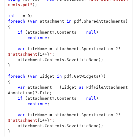
ments.pdf"
);
int
i
=
0
;
foreach
(
var
attachment
in
pdf
.
SharedAttachments
)
{
if
(
attachment
?.
Contents
==
null
)
continue
;
var
fileName
=
attachment
.
Specification
??
$"attachment
{
i
++}
"
;
attachment
.
Contents
.
Save
(
fileName
);
}
foreach
(
var
widget
in
pdf
.
GetWidgets
())
{
var
attachment
=
(
widget
as
PdfFileAttachment
Annotation
)?.
File
;
if
(
attachment
?.
Contents
==
null
)
continue
;
var
fileName
=
attachment
.
Specification
??
$"attachment
{
i
++}
"
;
attachment
.
Contents
.
Save
(
fileName
);
}