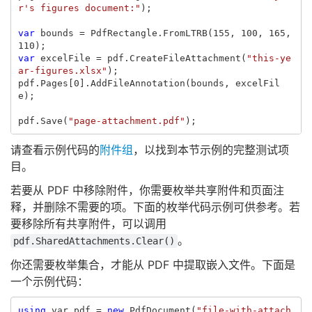
r's figures document:"
);
var
bounds
=
PdfRectangle
.
FromLTRB
(
155
,
100
,
165
,
110
);
var
excelFile
=
pdf
.
CreateFileAttachment
(
"this-ye
ar-figures.xlsx"
);
pdf
.
Pages
[
0
].
AddFileAnnotation
(
bounds
,
excelFil
e
);
pdf
.
Save
(
"page-attachment.pdf"
);
请查看示例代码的
附件组
，以找到本节示例的完整测试项
目。
若要从 PDF 中移除附件，你需要枚举共享附件和页面注
释，并删除不需要的项。下面的枚举代码示例可供参考。若
要移除所有共享附件，可以调用
。
pdf.SharedAttachments.Clear()
你还需要枚举集合，才能从 PDF 中提取嵌入文件。下面是
一个示例代码：
using
var
pdf
=
new
PdfDocument
(
"file-with-attach