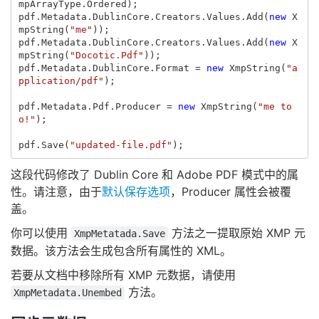
mpArrayType
.
Ordered
);
pdf
.
Metadata
.
DublinCore
.
Creators
.
Values
.
Add
(
new
X
mpString
(
"me"
));
pdf
.
Metadata
.
DublinCore
.
Creators
.
Values
.
Add
(
new
X
mpString
(
"Docotic.Pdf"
));
pdf
.
Metadata
.
DublinCore
.
Format
=
new
XmpString
(
"a
pplication/pdf"
);
pdf
.
Metadata
.
Pdf
.
Producer
=
new
XmpString
(
"me to
o!"
);
pdf
.
Save
(
"updated-file.pdf"
);
这段代码修改了 Dublin Core 和 Adobe PDF 模式中的属
性。请注意，由于
默认保存选项
，Producer 属性会被覆
盖。
你可以使用
方法之一提取原始 XMP 元
XmpMetatada.Save
数据。该方法会生成包含所有属性的 XML。
若要从文档中移除所有 XMP 元数据，请使用
方法。
XmpMetadata.Unembed