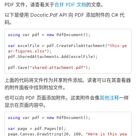
PDF 文件，请查看关于
合并 PDF 文档
的文章。
以下是使用 Docotic.Pdf API 向 PDF 添加附件的 C# 代
码。
using
var
pdf
=
new
PdfDocument
();
var
excelFile
=
pdf
.
CreateFileAttachment
(
"this-ye
ar-figures.xlsx"
);
pdf
.
SharedAttachments
.
Add
(
excelFile
);
pdf
.
Save
(
"shared-attachment.pdf"
);
上面的代码将文件作为共享附件添加。读者可以在其查看器
的附件面板中找到附加文件。
也可以向 PDF 页面添加附件。这类附件会像
其他注释
一样
显示在页面内容中。
using
var
pdf
=
new
PdfDocument
();
var
page
=
pdf
.
Pages
[
0
];
page
.
Canvas
.
DrawString
(
20
,
100
,
"Here is this yea