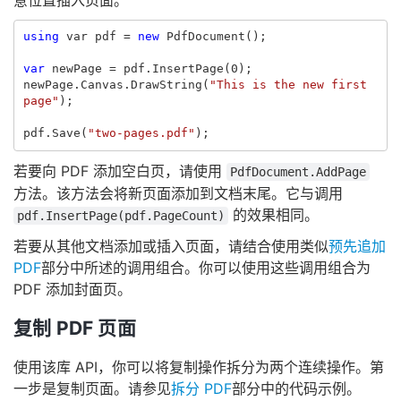
using
var
pdf
=
new
PdfDocument
();
var
newPage
=
pdf
.
InsertPage
(
0
);
newPage
.
Canvas
.
DrawString
(
"This is the new first 
page"
);
pdf
.
Save
(
"two-pages.pdf"
);
若要向 PDF 添加空白页，请使用
PdfDocument.AddPage
方法。该方法会将新页面添加到文档末尾。它与调用
的效果相同。
pdf.InsertPage(pdf.PageCount)
若要从其他文档添加或插入页面，请结合使用类似
预先追加
PDF
部分中所述的调用组合。你可以使用这些调用组合为
PDF 添加封面页。
复制 PDF 页面
使用该库 API，你可以将复制操作拆分为两个连续操作。第
一步是复制页面。请参见
拆分 PDF
部分中的代码示例。