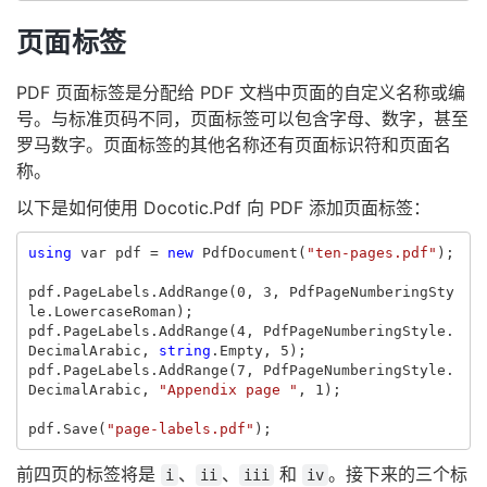
页面标签
PDF 页面标签是分配给 PDF 文档中页面的自定义名称或编
号。与标准页码不同，页面标签可以包含字母、数字，甚至
罗马数字。页面标签的其他名称还有页面标识符和页面名
称。
以下是如何使用 Docotic.Pdf 向 PDF 添加页面标签：
using
var
pdf
=
new
PdfDocument
(
"ten-pages.pdf"
);
pdf
.
PageLabels
.
AddRange
(
0
,
3
,
PdfPageNumberingSty
le
.
LowercaseRoman
);
pdf
.
PageLabels
.
AddRange
(
4
,
PdfPageNumberingStyle
.
DecimalArabic
,
string
.
Empty
,
5
);
pdf
.
PageLabels
.
AddRange
(
7
,
PdfPageNumberingStyle
.
DecimalArabic
,
"Appendix page "
,
1
);
pdf
.
Save
(
"page-labels.pdf"
);
前四页的标签将是
、
、
和
。接下来的三个标
i
ii
iii
iv