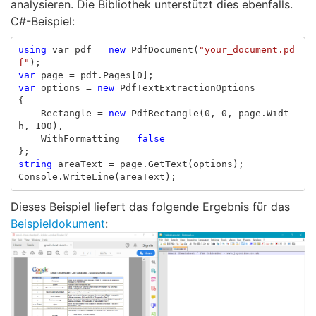
analysieren. Die Bibliothek unterstützt dies ebenfalls.
C#-Beispiel:
using
var
pdf
=
new
PdfDocument
(
"your_document.pd
f"
);
var
page
=
pdf
.
Pages
[
0
];
var
options
=
new
PdfTextExtractionOptions
{
Rectangle
=
new
PdfRectangle
(
0
,
0
,
page
.
Widt
h
,
100
),
WithFormatting
=
false
};
string
areaText
=
page
.
GetText
(
options
);
Console
.
WriteLine
(
areaText
);
Dieses Beispiel liefert das folgende Ergebnis für das
Beispieldokument
: