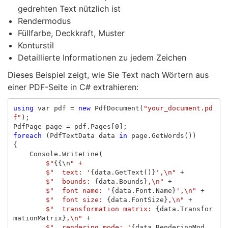
gedrehten Text nützlich ist
Rendermodus
Füllfarbe, Deckkraft, Muster
Konturstil
Detaillierte Informationen zu jedem Zeichen
Dieses Beispiel zeigt, wie Sie Text nach Wörtern aus
einer PDF-Seite in C# extrahieren:
using
var
pdf
=
new
PdfDocument
(
"your_document.pd
f"
);
PdfPage
page
=
pdf
.
Pages
[
0
];
foreach
(
PdfTextData
data
in
page
.
GetWords
())
{
Console
.
WriteLine
(
$"
{{
\
n
$"  text: '
{
data
.
GetText
()}
',\n"
+
$"  bounds: 
{
data
.
Bounds
}
,\n"
+
$"  font name: '
{
data
.
Font
.
Name
}
',\n"
+
$"  font size: 
{
data
.
FontSize
}
,\n"
+
$"  transformation matrix: 
{
data
.
Transfor
mationMatrix
}
,\n"
+
$"  rendering mode: '
{
data
.
RenderingMod