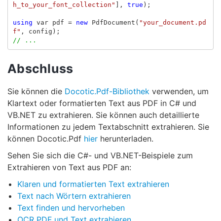
h_to_your_font_collection"
],
true
);
using
var
pdf
=
new
PdfDocument
(
"your_document.pd
f"
,
config
);
// ...
Abschluss
Sie können die
Docotic.Pdf-Bibliothek
verwenden, um
Klartext oder formatierten Text aus PDF in C# und
VB.NET zu extrahieren. Sie können auch detaillierte
Informationen zu jedem Textabschnitt extrahieren. Sie
können Docotic.Pdf
hier
herunterladen.
Sehen Sie sich die C#- und VB.NET-Beispiele zum
Extrahieren von Text aus PDF an:
Klaren und formatierten Text extrahieren
Text nach Wörtern extrahieren
Text finden und hervorheben
OCR PDF und Text extrahieren