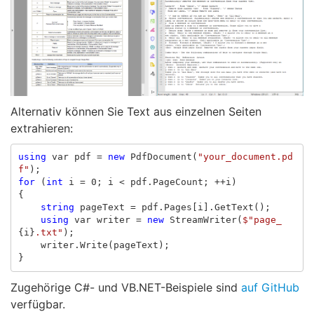
Alternativ können Sie Text aus einzelnen Seiten
extrahieren:
using
var
pdf
=
new
PdfDocument
(
"your_document.pd
f"
);
for
(
int
i
=
0
;
i
<
pdf
.
PageCount
;
++
i
)
{
string
pageText
=
pdf
.
Pages
[
i
].
GetText
();
using
var
writer
=
new
StreamWriter
(
$"page_
{
i
}
.txt"
);
writer
.
Write
(
pageText
);
}
Zugehörige C#- und VB.NET-Beispiele sind
auf GitHub
verfügbar.