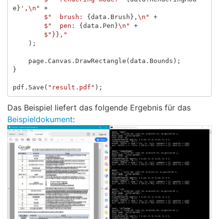
e
}
',\n"
+
$"  brush: 
{
data
.
Brush
}
,\n"
+
$"  pen: 
{
data
.
Pen
}
\n"
+
$"}},"
);
page
.
Canvas
.
DrawRectangle
(
data
.
Bounds
);
}
pdf
.
Save
(
"result.pdf"
);
Das Beispiel liefert das folgende Ergebnis für das
Beispieldokument
: