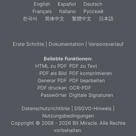
English
Español
Deutsch
Français
Italiano
Русский
한국어
简体中文
繁體中文
日本語
Erste Schritte
|
Dokumentation
|
Versionsverlauf
Beliebte Funktionen:
HTML zu PDF
PDF zu Text
PDF als Bild
PDF komprimieren
Generar PDF
PDF bearbeiten
PDF drucken
OCR-PDF
Passwörter
Digitale Signaturen
Datenschutzrichtlinie
|
DSGVO-Hinweis
|
Nutzungsbedingungen
Copyright © 2008 - 2026 Bit Miracle. Alle Rechte
vorbehalten.