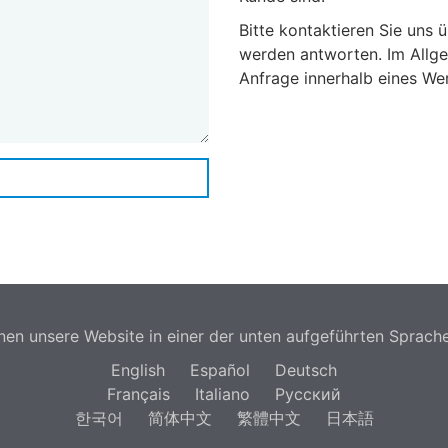
Bitte kontaktieren Sie uns 
werden antworten. Im Allg
Anfrage innerhalb eines We
nen unsere Website in einer der unten aufgeführten Sprache
English
Español
Deutsch
Français
Italiano
Русский
한국어
简体中文
繁體中文
日本語