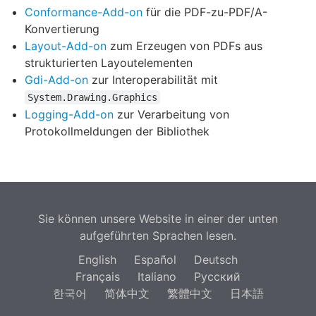
Conformance-Add-on
für die PDF-zu-PDF/A-
Konvertierung
Layout-Add-on
zum Erzeugen von PDFs aus
strukturierten Layoutelementen
Gdi-Add-on
zur Interoperabilität mit
System.Drawing.Graphics
Logging-Add-on
zur Verarbeitung von
Protokollmeldungen der Bibliothek
Sie können unsere Website in einer der unten
aufgeführten Sprachen lesen.
English
Español
Deutsch
Français
Italiano
Русский
한국어
简体中文
繁體中文
日本語