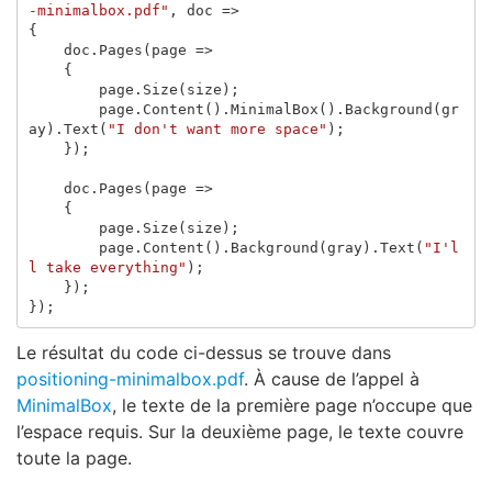
-minimalbox.pdf"
,
doc
=>
{
doc
.
Pages
(
page
=>
{
page
.
Size
(
size
);
page
.
Content
().
MinimalBox
().
Background
(
gr
ay
).
Text
(
"I don't want more space"
);
});
doc
.
Pages
(
page
=>
{
page
.
Size
(
size
);
page
.
Content
().
Background
(
gray
).
Text
(
"I'l
l take everything"
);
});
});
Le résultat du code ci-dessus se trouve dans
positioning-minimalbox.pdf
. À cause de l’appel à
MinimalBox
, le texte de la première page n’occupe que
l’espace requis. Sur la deuxième page, le texte couvre
toute la page.