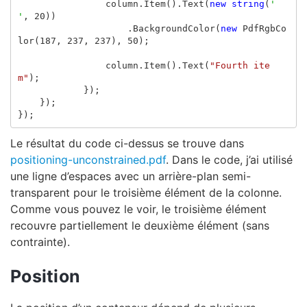
column
.
Item
().
Text
(
new
string
(
' 
'
,
20
))
.
BackgroundColor
(
new
PdfRgbCo
lor
(
187
,
237
,
237
),
50
);
column
.
Item
().
Text
(
"Fourth ite
m"
);
});
});
});
Le résultat du code ci-dessus se trouve dans
positioning-unconstrained.pdf
. Dans le code, j’ai utilisé
une ligne d’espaces avec un arrière-plan semi-
transparent pour le troisième élément de la colonne.
Comme vous pouvez le voir, le troisième élément
recouvre partiellement le deuxième élément (sans
contrainte).
Position