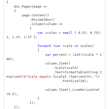
{
doc
.
Pages
(
page
=>
{
page
.
Content
()
.
MinimalBox
()
.
Column
(
column
=>
{
var
scales
=
new
[]
{
0.5f
,
0.75f
,
1
,
1.3f
,
1.5f
};
foreach
(
var
scale
in
scales
)
{
var
percent
=
(
int
)(
scale
*
1
00
);
column
.
Item
()
.
Scale
(
scale
)
.
Text
(
FormattableString
.
I
nvariant
(
$"Scale equals 
{
scale
}
 (
{
percent
}
%)."
))
.
FontSize
(
20
);
column
.
Item
().
LineHorizontal
(
0.5
);
}
});
});