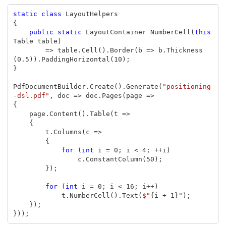
static
class
LayoutHelpers
{
public
static
LayoutContainer
NumberCell
(
this
Table
table
)
=>
table
.
Cell
().
Border
(
b
=>
b
.
Thickness
(
0.5
)).
PaddingHorizontal
(
10
);
}
PdfDocumentBuilder
.
Create
().
Generate
(
"positioning
-dsl.pdf"
,
doc
=>
doc
.
Pages
(
page
=>
{
page
.
Content
().
Table
(
t
=>
{
t
.
Columns
(
c
=>
{
for
(
int
i
=
0
;
i
<
4
;
++
i
)
c
.
ConstantColumn
(
50
);
});
for
(
int
i
=
0
;
i
<
16
;
i
++)
t
.
NumberCell
().
Text
(
$"
{
i
+
1
}
"
);
});
}));