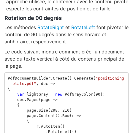
l’approche utilisée, le conteneur avec le contenu pivoté
respecte les contraintes de position et de taille.
Rotation de 90 degrés
Les méthodes
RotateRight
et
RotateLeft
font pivoter le
contenu de 90 degrés dans le sens horaire et
antihoraire, respectivement.
Le code suivant montre comment créer un document
avec du texte vertical à côté du contenu principal de
la page.
PdfDocumentBuilder
.
Create
().
Generate
(
"positioning
-rotate.pdf"
,
doc
=>
{
var
lightGray
=
new
PdfGrayColor
(
90
);
doc
.
Pages
(
page
=>
{
page
.
Size
(
298
,
210
);
page
.
Content
().
Row
(
r
=>
{
r
.
AutoItem
()
.
RotateLeft
()