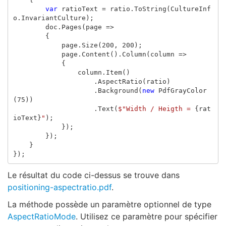
var
ratioText
=
ratio
.
ToString
(
CultureInf
o
.
InvariantCulture
);
doc
.
Pages
(
page
=>
{
page
.
Size
(
200
,
200
);
page
.
Content
().
Column
(
column
=>
{
column
.
Item
()
.
AspectRatio
(
ratio
)
.
Background
(
new
PdfGrayColor
(
75
))
.
Text
(
$"Width / Heigth = 
{
rat
ioText
}
"
);
});
});
}
});
Le résultat du code ci-dessus se trouve dans
positioning-aspectratio.pdf
.
La méthode possède un paramètre optionnel de type
AspectRatioMode
. Utilisez ce paramètre pour spécifier