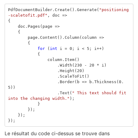
PdfDocumentBuilder
.
Create
().
Generate
(
"positioning
-scaletofit.pdf"
,
doc
=>
{
doc
.
Pages
(
page
=>
{
page
.
Content
().
Column
(
column
=>
{
for
(
int
i
=
0
;
i
<
5
;
i
++)
{
column
.
Item
()
.
Width
(
230
-
20
*
i
)
.
Height
(
20
)
.
ScaleToFit
()
.
Border
(
b
=>
b
.
Thickness
(
0.
5
))
.
Text
(
" This text should fit 
into the changing width."
);
}
});
});
});
Le résultat du code ci-dessus se trouve dans