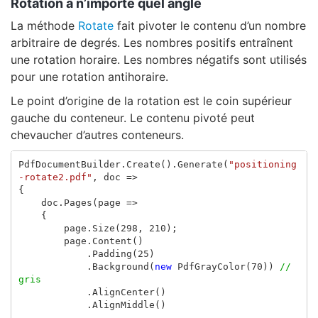
Rotation à n’importe quel angle
La méthode
Rotate
fait pivoter le contenu d’un nombre
arbitraire de degrés. Les nombres positifs entraînent
une rotation horaire. Les nombres négatifs sont utilisés
pour une rotation antihoraire.
Le point d’origine de la rotation est le coin supérieur
gauche du conteneur. Le contenu pivoté peut
chevaucher d’autres conteneurs.
PdfDocumentBuilder
.
Create
().
Generate
(
"positioning
-rotate2.pdf"
,
doc
=>
{
doc
.
Pages
(
page
=>
{
page
.
Size
(
298
,
210
);
page
.
Content
()
.
Padding
(
25
)
.
Background
(
new
PdfGrayColor
(
70
))
// 
gris
.
AlignCenter
()
.
AlignMiddle
()