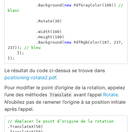
.
Background
(
new
PdfGrayColor
(
100
))
// 
blanc
.
Rotate
(
30
)
.
Width
(
100
)
.
Height
(
100
)
.
Background
(
new
PdfRgbColor
(
187
,
237
,
237
));
// bleu
});
});
Le résultat du code ci-dessus se trouve dans
positioning-rotate2.pdf
.
Pour modifier le point d’origine de la rotation, appelez
l’une des méthodes
avant l’appel
Rotate
.
Translate
N’oubliez pas de ramener l’origine à sa position initiale
après l’appel.
// déplacer le point d’origine de la rotation
.
TranslateX
(
50
)
.
TranslateY
(
50
)