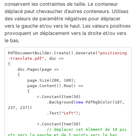
conservent les contraintes de taille. Le conteneur
déplacé peut chevaucher d’autres conteneurs. Utilisez
des valeurs de paramètre négatives pour déplacer
vers la gauche et/ou vers le haut. Les valeurs positives
provoquent un déplacement vers la droite et/ou vers
le bas.
PdfDocumentBuilder
.
Create
().
Generate
(
"positioning
-translate.pdf"
,
doc
=>
{
doc
.
Pages
(
page
=>
{
page
.
Size
(
200
,
100
);
page
.
Content
().
Row
(
r
=>
{
r
.
ConstantItem
(
50
)
.
Background
(
new
PdfRgbColor
(
187
,
237
,
237
))
.
Text
(
"Left"
);
r
.
ConstantItem
(
50
)
// déplacer cet élément de 10 poi
nts vers la gauche et de 5 points vers le bas