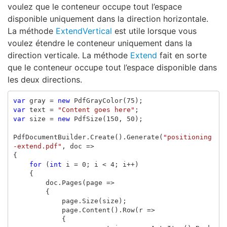
voulez que le conteneur occupe tout l’espace
disponible uniquement dans la direction horizontale.
La méthode
ExtendVertical
est utile lorsque vous
voulez étendre le conteneur uniquement dans la
direction verticale. La méthode
Extend
fait en sorte
que le conteneur occupe tout l’espace disponible dans
les deux directions.
var
gray
=
new
PdfGrayColor
(
75
);
var
text
=
"Content goes here"
;
var
size
=
new
PdfSize
(
150
,
50
);
PdfDocumentBuilder
.
Create
().
Generate
(
"positioning
-extend.pdf"
,
doc
=>
{
for
(
int
i
=
0
;
i
<
4
;
i
++)
{
doc
.
Pages
(
page
=>
{
page
.
Size
(
size
);
page
.
Content
().
Row
(
r
=>
{