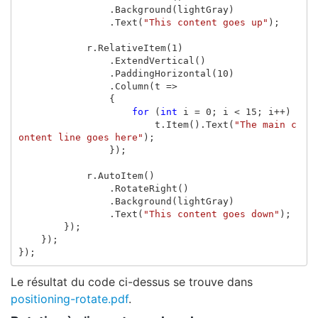
.
Background
(
lightGray
)
.
Text
(
"This content goes up"
);
r
.
RelativeItem
(
1
)
.
ExtendVertical
()
.
PaddingHorizontal
(
10
)
.
Column
(
t
=>
{
for
(
int
i
=
0
;
i
<
15
;
i
++)
t
.
Item
().
Text
(
"The main c
ontent line goes here"
);
});
r
.
AutoItem
()
.
RotateRight
()
.
Background
(
lightGray
)
.
Text
(
"This content goes down"
);
});
});
});
Le résultat du code ci-dessus se trouve dans
positioning-rotate.pdf
.