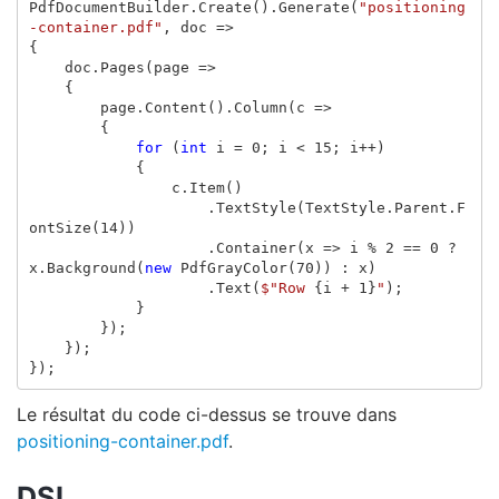
PdfDocumentBuilder
.
Create
().
Generate
(
"positioning
-container.pdf"
,
doc
=>
{
doc
.
Pages
(
page
=>
{
page
.
Content
().
Column
(
c
=>
{
for
(
int
i
=
0
;
i
<
15
;
i
++)
{
c
.
Item
()
.
TextStyle
(
TextStyle
.
Parent
.
F
ontSize
(
14
))
.
Container
(
x
=>
i
%
2
==
0
?
x
.
Background
(
new
PdfGrayColor
(
70
))
:
x
)
.
Text
(
$"Row 
{
i
+
1
}
"
);
}
});
});
});
Le résultat du code ci-dessus se trouve dans
positioning-container.pdf
.
DSL