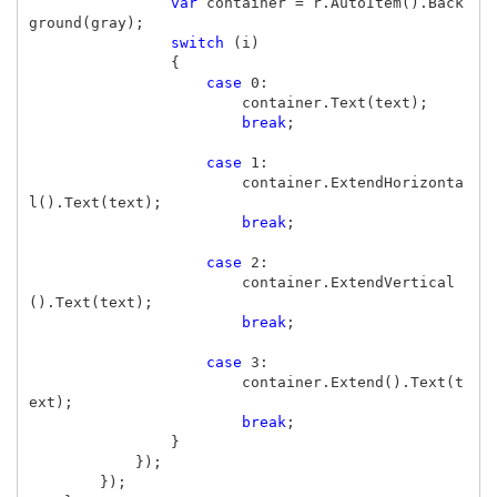
var
container
=
r
.
AutoItem
().
Back
ground
(
gray
);
switch
(
i
)
{
case
0
:
container
.
Text
(
text
);
break
;
case
1
:
container
.
ExtendHorizonta
l
().
Text
(
text
);
break
;
case
2
:
container
.
ExtendVertical
().
Text
(
text
);
break
;
case
3
:
container
.
Extend
().
Text
(
t
ext
);
break
;
}
});
});