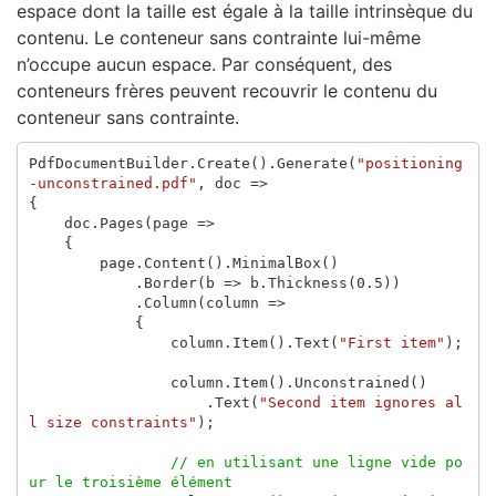
espace dont la taille est égale à la taille intrinsèque du
contenu. Le conteneur sans contrainte lui-même
n’occupe aucun espace. Par conséquent, des
conteneurs frères peuvent recouvrir le contenu du
conteneur sans contrainte.
PdfDocumentBuilder
.
Create
().
Generate
(
"positioning
-unconstrained.pdf"
,
doc
=>
{
doc
.
Pages
(
page
=>
{
page
.
Content
().
MinimalBox
()
.
Border
(
b
=>
b
.
Thickness
(
0.5
))
.
Column
(
column
=>
{
column
.
Item
().
Text
(
"First item"
);
column
.
Item
().
Unconstrained
()
.
Text
(
"Second item ignores al
l size constraints"
);
// en utilisant une ligne vide po
ur le troisième élément