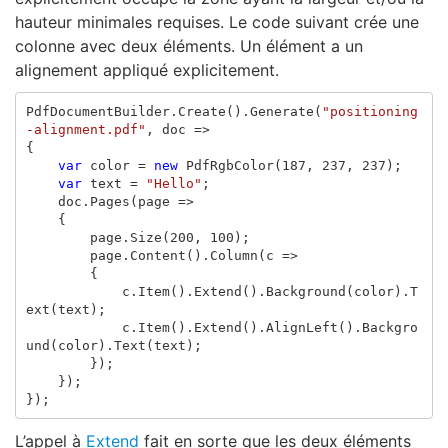
hauteur minimales requises. Le code suivant crée une
colonne avec deux éléments. Un élément a un
alignement appliqué explicitement.
PdfDocumentBuilder
.
Create
().
Generate
(
"positioning
-alignment.pdf"
,
doc
=>
{
var
color
=
new
PdfRgbColor
(
187
,
237
,
237
);
var
text
=
"Hello"
;
doc
.
Pages
(
page
=>
{
page
.
Size
(
200
,
100
);
page
.
Content
().
Column
(
c
=>
{
c
.
Item
().
Extend
().
Background
(
color
).
T
ext
(
text
);
c
.
Item
().
Extend
().
AlignLeft
().
Backgro
und
(
color
).
Text
(
text
);
});
});
});
L’appel à
Extend
fait en sorte que les deux éléments