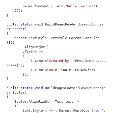
pages
.
Content
().
Text
(
"Hello, world!"
);
}));
}
public
static
void
BuildPagesHeader
(
LayoutContain
er
header
)
{
header
.
TextStyle
(
TextStyle
.
Parent
.
FontSize
(
8
))
.
AlignRight
()
.
Text
(
t
=>
{
t
.
Line
(
$"Created by: 
{
Environment
.
Use
rName
}
"
);
t
.
Line
(
$"Date: 
{
DateTime
.
Now
}
"
);
});
}
public
static
void
BuildPagesFooter
(
LayoutContain
er
footer
)
{
footer
.
AlignRight
().
Text
(
text
=>
{
text
.
Style
(
t
=>
t
.
Parent
.
FontColor
(
new
Pd