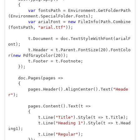
{
var
fontsPath
=
Environment
.
GetFolderPath
(
Environment
.
SpecialFolder
.
Fonts
);
var
arialFont
=
new
FileInfo
(
Path
.
Combine
(
fontsPath
,
"arial.ttf"
));
t
.
Document
=
doc
.
TextStyleWithFont
(
arialF
ont
);
t
.
Header
=
t
.
Parent
.
FontSize
(
20
).
FontColo
r
(
new
PdfGrayColor
(
20
));
t
.
Footer
=
t
.
Footnote
;
});
doc
.
Pages
(
pages
=>
{
pages
.
Header
().
AlignCenter
().
Text
(
"Heade
r"
);
pages
.
Content
().
Text
(
t
=>
{
t
.
Line
(
"Title"
).
Style
(
t
=>
t
.
Title
);
t
.
Line
(
"Heading 1"
).
Style
(
t
=>
t
.
Head
ing1
);
t
.
Line
(
"Regular"
);
});