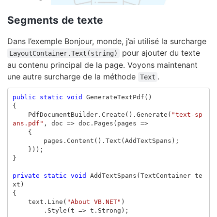
Segments de texte
Dans l’exemple Bonjour, monde, j’ai utilisé la surcharge
pour ajouter du texte
LayoutContainer.Text(string)
au contenu principal de la page. Voyons maintenant
une autre surcharge de la méthode
.
Text
public
static
void
GenerateTextPdf
()
{
PdfDocumentBuilder
.
Create
().
Generate
(
"text-sp
ans.pdf"
,
doc
=>
doc
.
Pages
(
pages
=>
{
pages
.
Content
().
Text
(
AddTextSpans
);
}));
}
private
static
void
AddTextSpans
(
TextContainer
te
xt
)
{
text
.
Line
(
"About VB.NET"
)
.
Style
(
t
=>
t
.
Strong
);