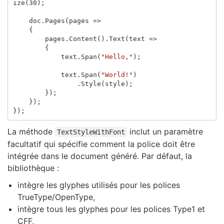
ize
(
30
);
doc
.
Pages
(
pages
=>
{
pages
.
Content
().
Text
(
text
=>
{
text
.
Span
(
"Hello,"
);
text
.
Span
(
"World!"
)
.
Style
(
style
);
});
});
});
La méthode
inclut un paramètre
TextStyleWithFont
facultatif qui spécifie comment la police doit être
intégrée dans le document généré. Par défaut, la
bibliothèque :
intègre les glyphes utilisés pour les polices
TrueType/OpenType,
intègre tous les glyphes pour les polices Type1 et
CFF,