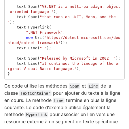
text
.
Span
(
"VB.NET is a multi-paradigm, object
-oriented language "
);
text
.
Span
(
"that runs on .NET, Mono, and the 
"
);
text
.
Hyperlink
(
".NET Framework"
,
new
Uri
(
"https://dotnet.microsoft.com/dow
nload/dotnet-framework"
));
text
.
Line
(
"."
);
text
.
Span
(
"Released by Microsoft in 2002, "
);
text
.
Line
(
"it continues the lineage of the or
iginal Visual Basic language."
);
}
Ce code utilise les méthodes
et
de la
Span
Line
classe
pour ajouter du texte à la ligne
TextContainer
en cours. La méthode
termine en plus la ligne
Line
courante. Le code d’exemple utilise également la
méthode
pour associer un lien vers une
Hyperlink
ressource externe à un segment de texte spécifique.