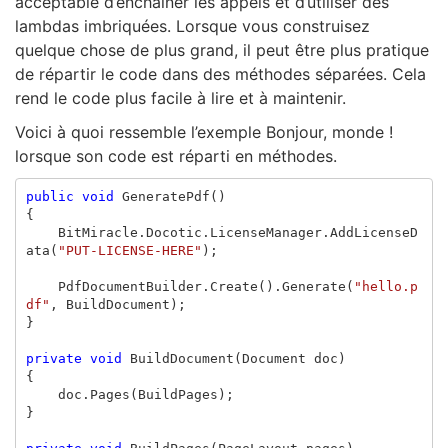
acceptable d’enchaîner les appels et d’utiliser des
lambdas imbriquées. Lorsque vous construisez
quelque chose de plus grand, il peut être plus pratique
de répartir le code dans des méthodes séparées. Cela
rend le code plus facile à lire et à maintenir.
Voici à quoi ressemble l’exemple Bonjour, monde !
lorsque son code est réparti en méthodes.
public
void
GeneratePdf
()
{
BitMiracle
.
Docotic
.
LicenseManager
.
AddLicenseD
ata
(
"PUT-LICENSE-HERE"
);
PdfDocumentBuilder
.
Create
().
Generate
(
"hello.p
df"
,
BuildDocument
);
}
private
void
BuildDocument
(
Document
doc
)
{
doc
.
Pages
(
BuildPages
);
}