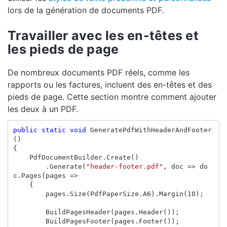
lors de la génération de documents PDF.
Travailler avec les en-têtes et
les pieds de page
De nombreux documents PDF réels, comme les
rapports ou les factures, incluent des en-têtes et des
pieds de page. Cette section montre comment ajouter
les deux à un PDF.
public
static
void
GeneratePdfWithHeaderAndFooter
()
{
PdfDocumentBuilder
.
Create
()
.
Generate
(
"header-footer.pdf"
,
doc
=>
do
c
.
Pages
(
pages
=>
{
pages
.
Size
(
PdfPaperSize
.
A6
).
Margin
(
10
);
BuildPagesHeader
(
pages
.
Header
());
BuildPagesFooter
(
pages
.
Footer
());