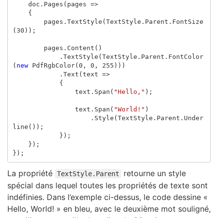
doc
.
Pages
(
pages
=>
{
pages
.
TextStyle
(
TextStyle
.
Parent
.
FontSize
(
30
));
pages
.
Content
()
.
TextStyle
(
TextStyle
.
Parent
.
FontColor
(
new
PdfRgbColor
(
0
,
0
,
255
)))
.
Text
(
text
=>
{
text
.
Span
(
"Hello,"
);
text
.
Span
(
"World!"
)
.
Style
(
TextStyle
.
Parent
.
Under
line
());
});
});
});
La propriété
retourne un style
TextStyle.Parent
spécial dans lequel toutes les propriétés de texte sont
indéfinies. Dans l’exemple ci-dessus, le code dessine «
Hello, World! » en bleu, avec le deuxième mot souligné,