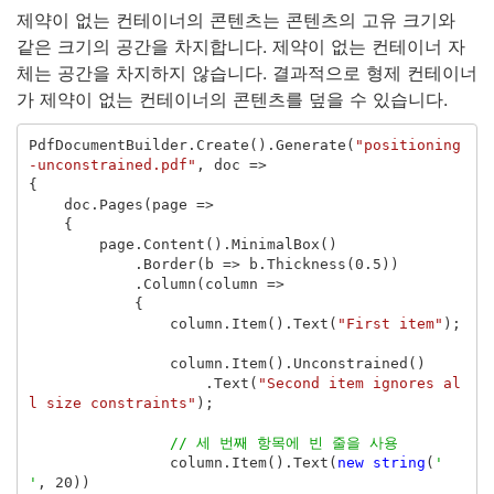
제약이 없는 컨테이너의 콘텐츠는 콘텐츠의 고유 크기와
같은 크기의 공간을 차지합니다. 제약이 없는 컨테이너 자
체는 공간을 차지하지 않습니다. 결과적으로 형제 컨테이너
가 제약이 없는 컨테이너의 콘텐츠를 덮을 수 있습니다.
PdfDocumentBuilder
.
Create
().
Generate
(
"positioning
-unconstrained.pdf"
,
doc
=>
{
doc
.
Pages
(
page
=>
{
page
.
Content
().
MinimalBox
()
.
Border
(
b
=>
b
.
Thickness
(
0.5
))
.
Column
(
column
=>
{
column
.
Item
().
Text
(
"First item"
);
column
.
Item
().
Unconstrained
()
.
Text
(
"Second item ignores al
l size constraints"
);
// 세 번째 항목에 빈 줄을 사용
column
.
Item
().
Text
(
new
string
(
' 
'
,
20
))