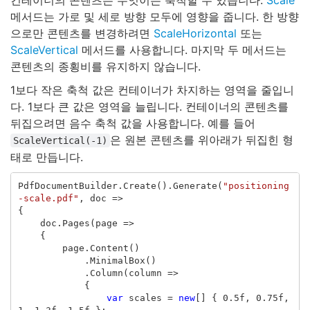
컨테이너의 콘텐츠는 무엇이든 축척할 수 있습니다.
Scale
메서드는 가로 및 세로 방향 모두에 영향을 줍니다. 한 방향
으로만 콘텐츠를 변경하려면
ScaleHorizontal
또는
ScaleVertical
메서드를 사용합니다. 마지막 두 메서드는
콘텐츠의 종횡비를 유지하지 않습니다.
1보다 작은 축척 값은 컨테이너가 차지하는 영역을 줄입니
다. 1보다 큰 값은 영역을 늘립니다. 컨테이너의 콘텐츠를
뒤집으려면 음수 축척 값을 사용합니다. 예를 들어
은 원본 콘텐츠를 위아래가 뒤집힌 형
ScaleVertical(-1)
태로 만듭니다.
PdfDocumentBuilder
.
Create
().
Generate
(
"positioning
-scale.pdf"
,
doc
=>
{
doc
.
Pages
(
page
=>
{
page
.
Content
()
.
MinimalBox
()
.
Column
(
column
=>
{
var
scales
=
new
[]
{
0.5f
,
0.75f
,