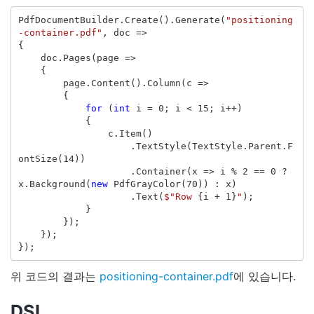
PdfDocumentBuilder
.
Create
().
Generate
(
"positioning
-container.pdf"
,
doc
=>
{
doc
.
Pages
(
page
=>
{
page
.
Content
().
Column
(
c
=>
{
for
(
int
i
=
0
;
i
<
15
;
i
++)
{
c
.
Item
()
.
TextStyle
(
TextStyle
.
Parent
.
F
ontSize
(
14
))
.
Container
(
x
=>
i
%
2
==
0
?
x
.
Background
(
new
PdfGrayColor
(
70
))
:
x
)
.
Text
(
$"Row 
{
i
+
1
}
"
);
}
});
});
});
위 코드의 결과는
positioning-container.pdf
에 있습니다.
DSL