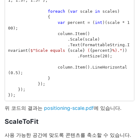
1
,
1.3f
,
1.5f
};
foreach
(
var
scale
in
scales
)
{
var
percent
=
(
int
)(
scale
*
1
00
);
column
.
Item
()
.
Scale
(
scale
)
.
Text
(
FormattableString
.
I
nvariant
(
$"Scale equals 
{
scale
}
 (
{
percent
}
%)."
))
.
FontSize
(
20
);
column
.
Item
().
LineHorizontal
(
0.5
);
}
});
});
});
위 코드의 결과는
positioning-scale.pdf
에 있습니다.
ScaleToFit
사용 가능한 공간에 맞도록 콘텐츠를 축소할 수 있습니다.