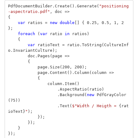
PdfDocumentBuilder
.
Create
().
Generate
(
"positioning
-aspectratio.pdf"
,
doc
=>
{
var
ratios
=
new
double
[]
{
0.25
,
0.5
,
1
,
2
};
foreach
(
var
ratio
in
ratios
)
{
var
ratioText
=
ratio
.
ToString
(
CultureInf
o
.
InvariantCulture
);
doc
.
Pages
(
page
=>
{
page
.
Size
(
200
,
200
);
page
.
Content
().
Column
(
column
=>
{
column
.
Item
()
.
AspectRatio
(
ratio
)
.
Background
(
new
PdfGrayColor
(
75
))
.
Text
(
$"Width / Heigth = 
{
rat
ioText
}
"
);
});
});
}
});