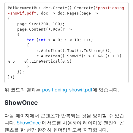
PdfDocumentBuilder
.
Create
().
Generate
(
"positioning
-showif.pdf"
,
doc
=>
doc
.
Pages
(
page
=>
{
page
.
Size
(
200
,
100
);
page
.
Content
().
Row
(
r
=>
{
for
(
int
i
=
0
;
i
<
10
;
++
i
)
{
r
.
AutoItem
().
Text
(
i
.
ToString
());
r
.
AutoItem
().
ShowIf
(
i
>
0
&&
(
i
+
1
)
%
5
==
0
).
LineVertical
(
0.5
);
}
});
}));
위 코드의 결과는
positioning-showif.pdf
에 있습니다.
ShowOnce
다음 페이지에서 콘텐츠가 반복되는 것을 방지할 수 있습
니다.
ShowOnce
메서드를 사용하여 레이아웃 엔진이 콘
텐츠를 한 번만 완전히 렌더링하도록 지정합니다.