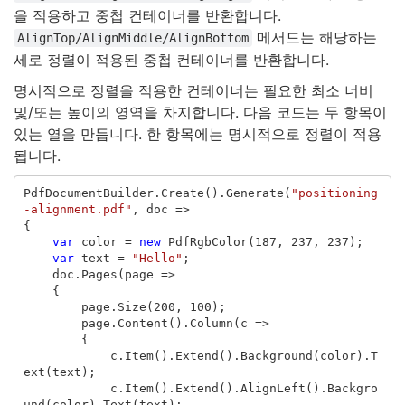
을 적용하고 중첩 컨테이너를 반환합니다.
메서드는 해당하는
AlignTop/AlignMiddle/AlignBottom
세로 정렬이 적용된 중첩 컨테이너를 반환합니다.
명시적으로 정렬을 적용한 컨테이너는 필요한 최소 너비
및/또는 높이의 영역을 차지합니다. 다음 코드는 두 항목이
있는 열을 만듭니다. 한 항목에는 명시적으로 정렬이 적용
됩니다.
PdfDocumentBuilder
.
Create
().
Generate
(
"positioning
-alignment.pdf"
,
doc
=>
{
var
color
=
new
PdfRgbColor
(
187
,
237
,
237
);
var
text
=
"Hello"
;
doc
.
Pages
(
page
=>
{
page
.
Size
(
200
,
100
);
page
.
Content
().
Column
(
c
=>
{
c
.
Item
().
Extend
().
Background
(
color
).
T
ext
(
text
);
c
.
Item
().
Extend
().
AlignLeft
().
Backgro
und
(
color
).
Text
(
text
);