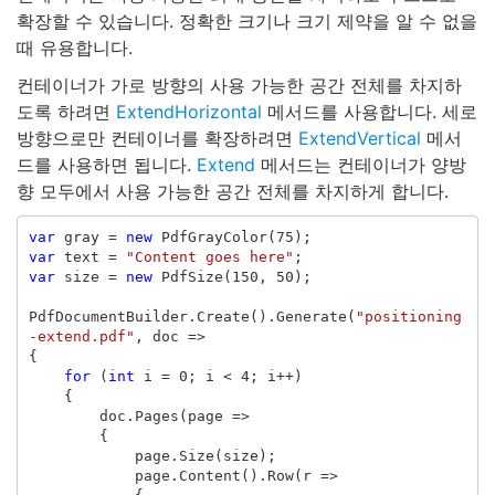
확장할 수 있습니다. 정확한 크기나 크기 제약을 알 수 없을
때 유용합니다.
컨테이너가 가로 방향의 사용 가능한 공간 전체를 차지하
도록 하려면
ExtendHorizontal
메서드를 사용합니다. 세로
방향으로만 컨테이너를 확장하려면
ExtendVertical
메서
드를 사용하면 됩니다.
Extend
메서드는 컨테이너가 양방
향 모두에서 사용 가능한 공간 전체를 차지하게 합니다.
var
gray
=
new
PdfGrayColor
(
75
);
var
text
=
"Content goes here"
;
var
size
=
new
PdfSize
(
150
,
50
);
PdfDocumentBuilder
.
Create
().
Generate
(
"positioning
-extend.pdf"
,
doc
=>
{
for
(
int
i
=
0
;
i
<
4
;
i
++)
{
doc
.
Pages
(
page
=>
{
page
.
Size
(
size
);
page
.
Content
().
Row
(
r
=>