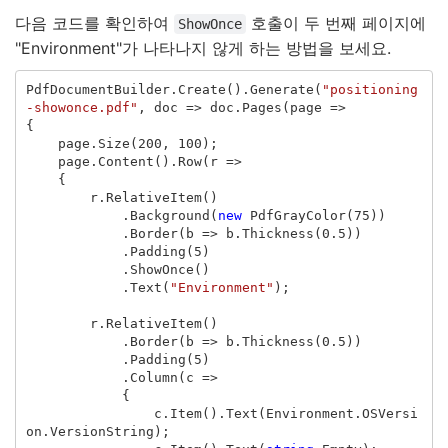
다음 코드를 확인하여
호출이 두 번째 페이지에
ShowOnce
"Environment"가 나타나지 않게 하는 방법을 보세요.
PdfDocumentBuilder
.
Create
().
Generate
(
"positioning
-showonce.pdf"
,
doc
=>
doc
.
Pages
(
page
=>
{
page
.
Size
(
200
,
100
);
page
.
Content
().
Row
(
r
=>
{
r
.
RelativeItem
()
.
Background
(
new
PdfGrayColor
(
75
))
.
Border
(
b
=>
b
.
Thickness
(
0.5
))
.
Padding
(
5
)
.
ShowOnce
()
.
Text
(
"Environment"
);
r
.
RelativeItem
()
.
Border
(
b
=>
b
.
Thickness
(
0.5
))
.
Padding
(
5
)
.
Column
(
c
=>
{
c
.
Item
().
Text
(
Environment
.
OSVersi
on
.
VersionString
);