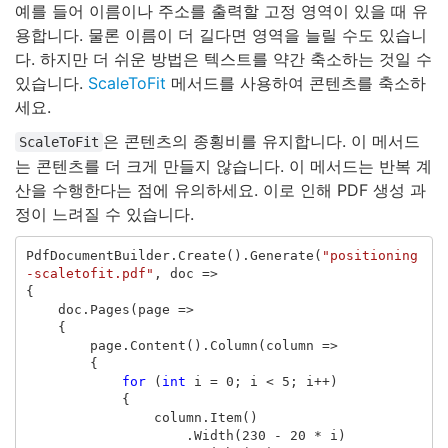
예를 들어 이름이나 주소를 출력할 고정 영역이 있을 때 유
용합니다. 물론 이름이 더 길다면 영역을 늘릴 수도 있습니
다. 하지만 더 쉬운 방법은 텍스트를 약간 축소하는 것일 수
있습니다.
ScaleToFit
메서드를 사용하여 콘텐츠를 축소하
세요.
은 콘텐츠의 종횡비를 유지합니다. 이 메서드
ScaleToFit
는 콘텐츠를 더 크게 만들지 않습니다. 이 메서드는 반복 계
산을 수행한다는 점에 유의하세요. 이로 인해 PDF 생성 과
정이 느려질 수 있습니다.
PdfDocumentBuilder
.
Create
().
Generate
(
"positioning
-scaletofit.pdf"
,
doc
=>
{
doc
.
Pages
(
page
=>
{
page
.
Content
().
Column
(
column
=>
{
for
(
int
i
=
0
;
i
<
5
;
i
++)
{
column
.
Item
()
.
Width
(
230
-
20
*
i
)