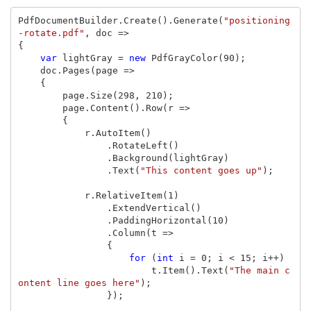
PdfDocumentBuilder
.
Create
().
Generate
(
"positioning
-rotate.pdf"
,
doc
=>
{
var
lightGray
=
new
PdfGrayColor
(
90
);
doc
.
Pages
(
page
=>
{
page
.
Size
(
298
,
210
);
page
.
Content
().
Row
(
r
=>
{
r
.
AutoItem
()
.
RotateLeft
()
.
Background
(
lightGray
)
.
Text
(
"This content goes up"
);
r
.
RelativeItem
(
1
)
.
ExtendVertical
()
.
PaddingHorizontal
(
10
)
.
Column
(
t
=>
{
for
(
int
i
=
0
;
i
<
15
;
i
++)
t
.
Item
().
Text
(
"The main c
ontent line goes here"
);
});