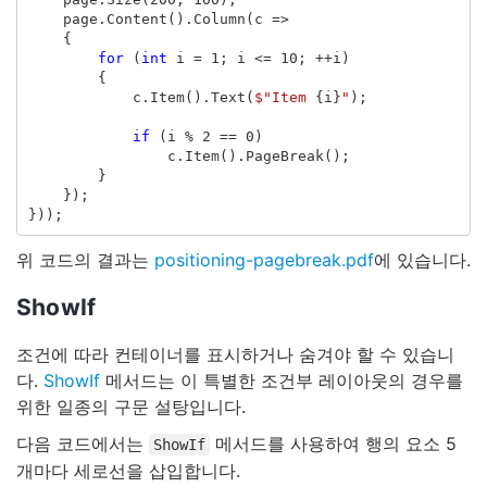
page
.
Content
().
Column
(
c
=>
{
for
(
int
i
=
1
;
i
<=
10
;
++
i
)
{
c
.
Item
().
Text
(
$"Item 
{
i
}
"
);
if
(
i
%
2
==
0
)
c
.
Item
().
PageBreak
();
}
});
}));
위 코드의 결과는
positioning-pagebreak.pdf
에 있습니다.
ShowIf
조건에 따라 컨테이너를 표시하거나 숨겨야 할 수 있습니
다.
ShowIf
메서드는 이 특별한 조건부 레이아웃의 경우를
위한 일종의 구문 설탕입니다.
다음 코드에서는
메서드를 사용하여 행의 요소 5
ShowIf
개마다 세로선을 삽입합니다.