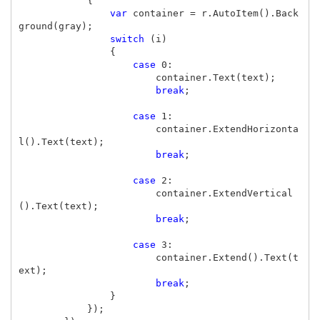
{
var
container
=
r
.
AutoItem
().
Back
ground
(
gray
);
switch
(
i
)
{
case
0
:
container
.
Text
(
text
);
break
;
case
1
:
container
.
ExtendHorizonta
l
().
Text
(
text
);
break
;
case
2
:
container
.
ExtendVertical
().
Text
(
text
);
break
;
case
3
:
container
.
Extend
().
Text
(
t
ext
);
break
;
}
});