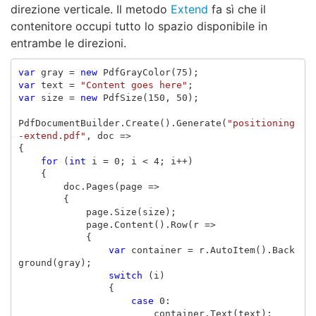
direzione verticale. Il metodo
Extend
fa sì che il
contenitore occupi tutto lo spazio disponibile in
entrambe le direzioni.
var
gray
=
new
PdfGrayColor
(
75
);
var
text
=
"Content goes here"
;
var
size
=
new
PdfSize
(
150
,
50
);
PdfDocumentBuilder
.
Create
().
Generate
(
"positioning
-extend.pdf"
,
doc
=>
{
for
(
int
i
=
0
;
i
<
4
;
i
++)
{
doc
.
Pages
(
page
=>
{
page
.
Size
(
size
);
page
.
Content
().
Row
(
r
=>
{
var
container
=
r
.
AutoItem
().
Back
ground
(
gray
);
switch
(
i
)
{
case
0
:
container
.
Text
(
text
);