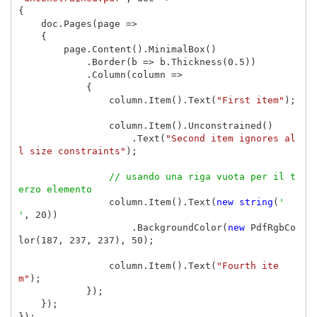
{
doc
.
Pages
(
page
=>
{
page
.
Content
().
MinimalBox
()
.
Border
(
b
=>
b
.
Thickness
(
0.5
))
.
Column
(
column
=>
{
column
.
Item
().
Text
(
"First item"
);
column
.
Item
().
Unconstrained
()
.
Text
(
"Second item ignores al
l size constraints"
);
// usando una riga vuota per il t
erzo elemento
column
.
Item
().
Text
(
new
string
(
' 
'
,
20
))
.
BackgroundColor
(
new
PdfRgbCo
lor
(
187
,
237
,
237
),
50
);
column
.
Item
().
Text
(
"Fourth ite
m"
);
});
});
});