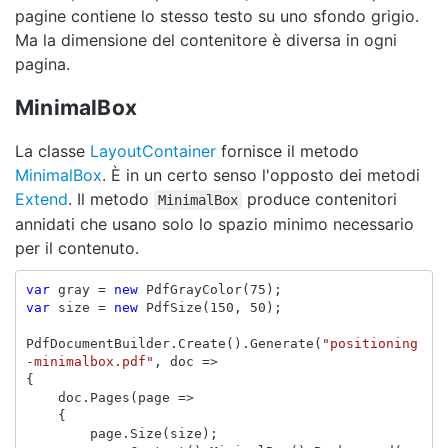
pagine contiene lo stesso testo su uno sfondo grigio.
Ma la dimensione del contenitore è diversa in ogni
pagina.
MinimalBox
La classe
LayoutContainer
fornisce il metodo
MinimalBox
. È in un certo senso l'opposto dei metodi
Extend
. Il metodo
produce contenitori
MinimalBox
annidati che usano solo lo spazio minimo necessario
per il contenuto.
var
gray
=
new
PdfGrayColor
(
75
);
var
size
=
new
PdfSize
(
150
,
50
);
PdfDocumentBuilder
.
Create
().
Generate
(
"positioning
-minimalbox.pdf"
,
doc
=>
{
doc
.
Pages
(
page
=>
{
page
.
Size
(
size
);