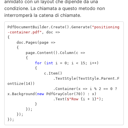
annidato con un layout che dipende da una
condizione. La chiamata a questo metodo non
interromperà la catena di chiamate.
PdfDocumentBuilder
.
Create
().
Generate
(
"positioning
-container.pdf"
,
doc
=>
{
doc
.
Pages
(
page
=>
{
page
.
Content
().
Column
(
c
=>
{
for
(
int
i
=
0
;
i
<
15
;
i
++)
{
c
.
Item
()
.
TextStyle
(
TextStyle
.
Parent
.
F
ontSize
(
14
))
.
Container
(
x
=>
i
%
2
==
0
?
x
.
Background
(
new
PdfGrayColor
(
70
))
:
x
)
.
Text
(
$"Row 
{
i
+
1
}
"
);
}
});
});
});