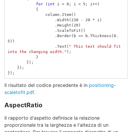
for
(
int
i
=
0
;
i
<
5
;
i
++)
{
column
.
Item
()
.
Width
(
230
-
20
*
i
)
.
Height
(
20
)
.
ScaleToFit
()
.
Border
(
b
=>
b
.
Thickness
(
0.
5
))
.
Text
(
" This text should fit 
into the changing width."
);
}
});
});
});
Il risultato del codice precedente è in
positioning-
scaletofit.pdf
.
AspectRatio
Il rapporto d'aspetto definisce la relazione
proporzionale tra la larghezza e l'altezza di un