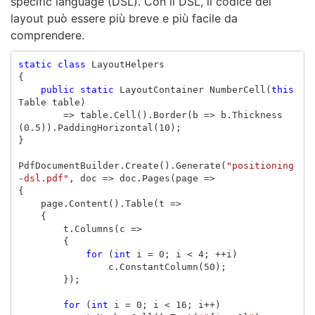
specific language (DSL). Con il DSL, il codice del
layout può essere più breve e più facile da
comprendere.
static
class
LayoutHelpers
{
public
static
LayoutContainer
NumberCell
(
this
Table
table
)
=>
table
.
Cell
().
Border
(
b
=>
b
.
Thickness
(
0.5
)).
PaddingHorizontal
(
10
);
}
PdfDocumentBuilder
.
Create
().
Generate
(
"positioning
-dsl.pdf"
,
doc
=>
doc
.
Pages
(
page
=>
{
page
.
Content
().
Table
(
t
=>
{
t
.
Columns
(
c
=>
{
for
(
int
i
=
0
;
i
<
4
;
++
i
)
c
.
ConstantColumn
(
50
);
});
for
(
int
i
=
0
;
i
<
16
;
i
++)