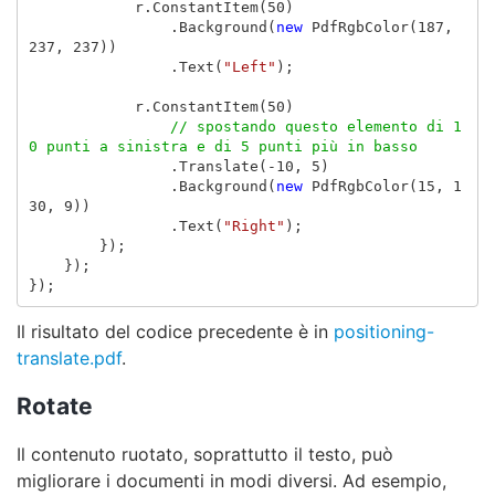
r
.
ConstantItem
(
50
)
.
Background
(
new
PdfRgbColor
(
187
,
237
,
237
))
.
Text
(
"Left"
);
r
.
ConstantItem
(
50
)
// spostando questo elemento di 1
0 punti a sinistra e di 5 punti più in basso
.
Translate
(-
10
,
5
)
.
Background
(
new
PdfRgbColor
(
15
,
1
30
,
9
))
.
Text
(
"Right"
);
});
});
});
Il risultato del codice precedente è in
positioning-
translate.pdf
.
Rotate
Il contenuto ruotato, soprattutto il testo, può
migliorare i documenti in modi diversi. Ad esempio,