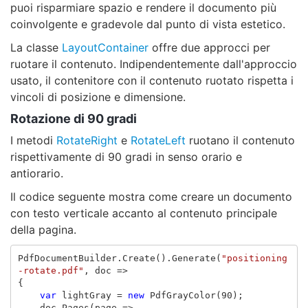
puoi risparmiare spazio e rendere il documento più
coinvolgente e gradevole dal punto di vista estetico.
La classe
LayoutContainer
offre due approcci per
ruotare il contenuto. Indipendentemente dall'approccio
usato, il contenitore con il contenuto ruotato rispetta i
vincoli di posizione e dimensione.
Rotazione di 90 gradi
I metodi
RotateRight
e
RotateLeft
ruotano il contenuto
rispettivamente di 90 gradi in senso orario e
antiorario.
Il codice seguente mostra come creare un documento
con testo verticale accanto al contenuto principale
della pagina.
PdfDocumentBuilder
.
Create
().
Generate
(
"positioning
-rotate.pdf"
,
doc
=>
{
var
lightGray
=
new
PdfGrayColor
(
90
);
doc
.
Pages
(
page
=>