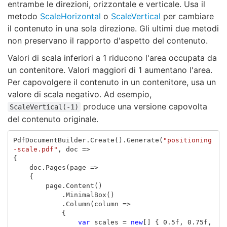
entrambe le direzioni, orizzontale e verticale. Usa il
metodo
ScaleHorizontal
o
ScaleVertical
per cambiare
il contenuto in una sola direzione. Gli ultimi due metodi
non preservano il rapporto d'aspetto del contenuto.
Valori di scala inferiori a 1 riducono l'area occupata da
un contenitore. Valori maggiori di 1 aumentano l'area.
Per capovolgere il contenuto in un contenitore, usa un
valore di scala negativo. Ad esempio,
produce una versione capovolta
ScaleVertical(-1)
del contenuto originale.
PdfDocumentBuilder
.
Create
().
Generate
(
"positioning
-scale.pdf"
,
doc
=>
{
doc
.
Pages
(
page
=>
{
page
.
Content
()
.
MinimalBox
()
.
Column
(
column
=>
{
var
scales
=
new
[]
{
0.5f
,
0.75f
,