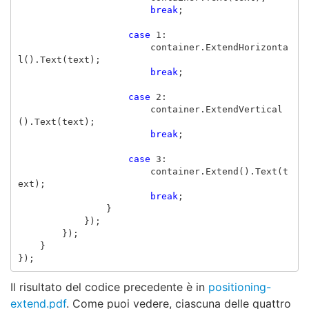
break
;
case
1
:
container
.
ExtendHorizonta
l
().
Text
(
text
);
break
;
case
2
:
container
.
ExtendVertical
().
Text
(
text
);
break
;
case
3
:
container
.
Extend
().
Text
(
t
ext
);
break
;
}
});
});
}
});
Il risultato del codice precedente è in
positioning-
extend.pdf
. Come puoi vedere, ciascuna delle quattro