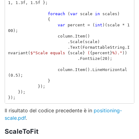
1
,
1.3f
,
1.5f
};
foreach
(
var
scale
in
scales
)
{
var
percent
=
(
int
)(
scale
*
1
00
);
column
.
Item
()
.
Scale
(
scale
)
.
Text
(
FormattableString
.
I
nvariant
(
$"Scale equals 
{
scale
}
 (
{
percent
}
%)."
))
.
FontSize
(
20
);
column
.
Item
().
LineHorizontal
(
0.5
);
}
});
});
});
Il risultato del codice precedente è in
positioning-
scale.pdf
.
ScaleToFit