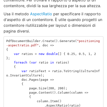
contenitore. Per trovare il rapporto d'aspetto di un
contenitore, dividi la sua larghezza per la sua altezza.
Usa il metodo
AspectRatio
per specificare il rapporto
d'aspetto di un contenitore. È utile quando progetti un
contenitore riutilizzabile per layout o dimensioni di
pagina diversi.
PdfDocumentBuilder
.
Create
().
Generate
(
"positioning
-aspectratio.pdf"
,
doc
=>
{
var
ratios
=
new
double
[]
{
0.25
,
0.5
,
1
,
2
};
foreach
(
var
ratio
in
ratios
)
{
var
ratioText
=
ratio
.
ToString
(
CultureInf
o
.
InvariantCulture
);
doc
.
Pages
(
page
=>
{
page
.
Size
(
200
,
200
);
page
.
Content
().
Column
(
column
=>
{
column
.
Item
()
.
AspectRatio
(
ratio
)