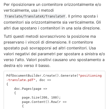
Per riposizionare un contenitore orizzontalmente e/o
verticalmente, usa i metodi
. Il primo sposta i
Translate/TranslateX/TranslateY
contenitori sia orizzontalmente sia verticalmente. Gli
altri due spostano i contenitori in una sola direzione.
Tutti questi metodi sovrascrivono la posizione ma
preservano i vincoli di dimensione. Il contenitore
spostato può sovrapporsi ad altri contenitori. Usa
valori negativi dei parametri per spostare a sinistra e/o
verso l'alto. Valori positivi causano uno spostamento a
destra e/o verso il basso.
PdfDocumentBuilder
.
Create
().
Generate
(
"positioning
-translate.pdf"
,
doc
=>
{
doc
.
Pages
(
page
=>
{
page
.
Size
(
200
,
100
);
page
.
Content
().
Row
(
r
=>
{