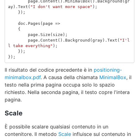
page
.
Content
().
MinimalBox
().
Background
(
gr
ay
).
Text
(
"I don't want more space"
);
});
doc
.
Pages
(
page
=>
{
page
.
Size
(
size
);
page
.
Content
().
Background
(
gray
).
Text
(
"I'l
l take everything"
);
});
});
Il risultato del codice precedente è in
positioning-
minimalbox.pdf
. A causa della chiamata
MinimalBox
, il
testo nella prima pagina occupa solo lo spazio
richiesto. Nella seconda pagina, il testo copre l'intera
pagina.
Scale
È possibile scalare qualsiasi contenuto in un
contenitore. Il metodo
Scale
influisce sul contenuto in