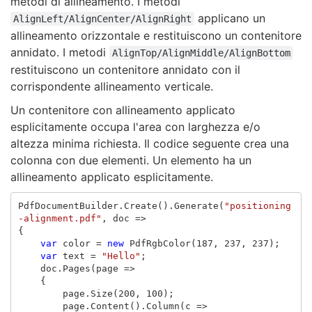
metodi di allineamento. I metodi
applicano un
AlignLeft/AlignCenter/AlignRight
allineamento orizzontale e restituiscono un contenitore
annidato. I metodi
AlignTop/AlignMiddle/AlignBottom
restituiscono un contenitore annidato con il
corrispondente allineamento verticale.
Un contenitore con allineamento applicato
esplicitamente occupa l'area con larghezza e/o
altezza minima richiesta. Il codice seguente crea una
colonna con due elementi. Un elemento ha un
allineamento applicato esplicitamente.
PdfDocumentBuilder
.
Create
().
Generate
(
"positioning
-alignment.pdf"
,
doc
=>
{
var
color
=
new
PdfRgbColor
(
187
,
237
,
237
);
var
text
=
"Hello"
;
doc
.
Pages
(
page
=>
{
page
.
Size
(
200
,
100
);
page
.
Content
().
Column
(
c
=>