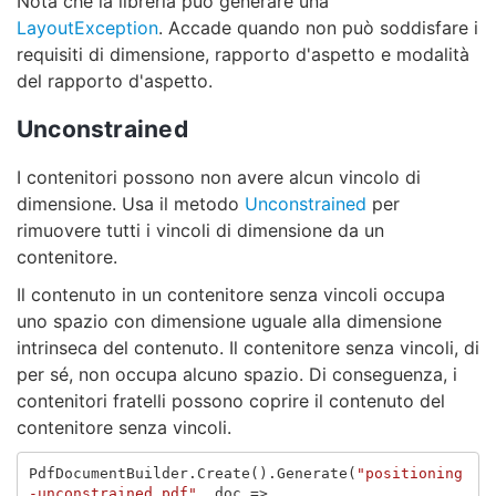
Nota che la libreria può generare una
LayoutException
. Accade quando non può soddisfare i
requisiti di dimensione, rapporto d'aspetto e modalità
del rapporto d'aspetto.
Unconstrained
I contenitori possono non avere alcun vincolo di
dimensione. Usa il metodo
Unconstrained
per
rimuovere tutti i vincoli di dimensione da un
contenitore.
Il contenuto in un contenitore senza vincoli occupa
uno spazio con dimensione uguale alla dimensione
intrinseca del contenuto. Il contenitore senza vincoli, di
per sé, non occupa alcuno spazio. Di conseguenza, i
contenitori fratelli possono coprire il contenuto del
contenitore senza vincoli.
PdfDocumentBuilder
.
Create
().
Generate
(
"positioning
-unconstrained.pdf"
,
doc
=>