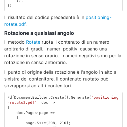
});
});
Il risultato del codice precedente è in
positioning-
rotate.pdf
.
Rotazione a qualsiasi angolo
Il metodo
Rotate
ruota il contenuto di un numero
arbitrario di gradi. I numeri positivi causano una
rotazione in senso orario. I numeri negativi sono per la
rotazione in senso antiorario.
Il punto di origine della rotazione è l'angolo in alto a
sinistra del contenitore. Il contenuto ruotato può
sovrapporsi ad altri contenitori.
PdfDocumentBuilder
.
Create
().
Generate
(
"positioning
-rotate2.pdf"
,
doc
=>
{
doc
.
Pages
(
page
=>
{
page
.
Size
(
298
,
210
);