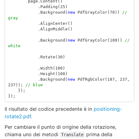
page
.
Content
()
.
Padding
(
25
)
.
Background
(
new
PdfGrayColor
(
70
))
// 
gray
.
AlignCenter
()
.
AlignMiddle
()
.
Background
(
new
PdfGrayColor
(
100
))
// 
white
.
Rotate
(
30
)
.
Width
(
100
)
.
Height
(
100
)
.
Background
(
new
PdfRgbColor
(
187
,
237
,
237
));
// blue
});
});
Il risultato del codice precedente è in
positioning-
rotate2.pdf
.
Per cambiare il punto di origine della rotazione,
chiama uno dei metodi
prima della
Translate