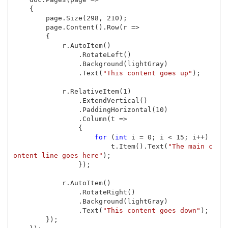
{
page
.
Size
(
298
,
210
);
page
.
Content
().
Row
(
r
=>
{
r
.
AutoItem
()
.
RotateLeft
()
.
Background
(
lightGray
)
.
Text
(
"This content goes up"
);
r
.
RelativeItem
(
1
)
.
ExtendVertical
()
.
PaddingHorizontal
(
10
)
.
Column
(
t
=>
{
for
(
int
i
=
0
;
i
<
15
;
i
++)
t
.
Item
().
Text
(
"The main c
ontent line goes here"
);
});
r
.
AutoItem
()
.
RotateRight
()
.
Background
(
lightGray
)
.
Text
(
"This content goes down"
);
});