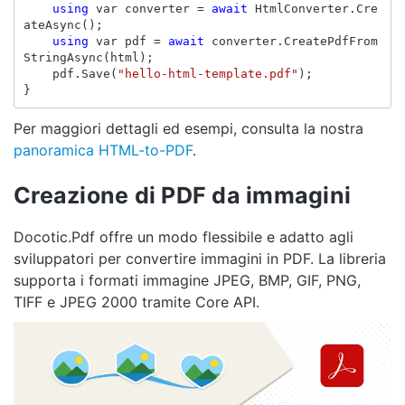
using
var
converter
=
await
HtmlConverter
.
Cre
ateAsync
();
using
var
pdf
=
await
converter
.
CreatePdfFrom
StringAsync
(
html
);
pdf
.
Save
(
"hello-html-template.pdf"
);
}
Per maggiori dettagli ed esempi, consulta la nostra
panoramica HTML-to-PDF
.
Creazione di PDF da immagini
Docotic.Pdf offre un modo flessibile e adatto agli
sviluppatori per convertire immagini in PDF. La libreria
supporta i formati immagine JPEG, BMP, GIF, PNG,
TIFF e JPEG 2000 tramite Core API.