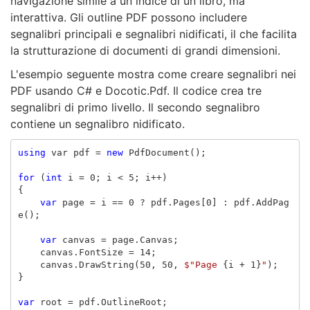
navigazione simile a un indice di un libro, ma
interattiva. Gli outline PDF possono includere
segnalibri principali e segnalibri nidificati, il che facilita
la strutturazione di documenti di grandi dimensioni.
L'esempio seguente mostra come creare segnalibri nei
PDF usando C# e Docotic.Pdf. Il codice crea tre
segnalibri di primo livello. Il secondo segnalibro
contiene un segnalibro nidificato.
using
var
pdf
=
new
PdfDocument
();
for
(
int
i
=
0
;
i
<
5
;
i
++)
{
var
page
=
i
==
0
?
pdf
.
Pages
[
0
]
:
pdf
.
AddPag
e
();
var
canvas
=
page
.
Canvas
;
canvas
.
FontSize
=
14
;
canvas
.
DrawString
(
50
,
50
,
$"Page 
{
i
+
1
}
"
);
}
var
root
=
pdf
.
OutlineRoot
;