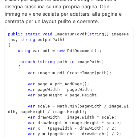
disegna ciascuna su una propria pagina. Ogni
immagine viene scalata per adattarsi alla pagina e
centrata per un layout pulito e coerente.
public
static
void
ImagesOnToPdf
(
string
[]
imagePa
ths
,
string
outputPath
)
{
using
var
pdf
=
new
PdfDocument
();
foreach
(
string
path
in
imagePaths
)
{
var
image
=
pdf
.
CreateImage
(
path
);
var
page
=
pdf
.
AddPage
();
var
pageWidth
=
page
.
Width
;
var
pageHeight
=
page
.
Height
;
var
scale
=
Math
.
Min
(
pageWidth
/
image
.
Wi
dth
,
pageHeight
/
image
.
Height
);
var
drawWidth
=
image
.
Width
*
scale
;
var
drawHeight
=
image
.
Height
*
scale
;
var
x
=
(
pageWidth
-
drawWidth
)
/
2
;
var
y
=
(
pageHeight
-
drawHeight
)
/
2
;