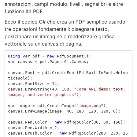
annotazioni, campi modulo, livelli, segnalibri e altre
funzionalità PDF.
Ecco il codice C# che crea un PDF semplice usando
tre operazioni fondamentali: disegnare testo,
posizionare un'immagine e renderizzare grafica
vettoriale su un canvas di pagina.
using
var
pdf
=
new
PdfDocument
();
var
canvas
=
pdf
.
Pages
[
0
].
Canvas
;
canvas
.
Font
=
pdf
.
CreateFont
(
PdfBuiltInFont
.
Helve
ticaBold
);
canvas
.
FontSize
=
14
;
canvas
.
DrawString
(
40
,
100
,
"Core API demo: text, 
images, and vector graphics"
);
var
image
=
pdf
.
CreateImage
(
"image.png"
);
canvas
.
DrawImage
(
image
,
40
,
180
,
120
,
120
,
0
);
canvas
.
Pen
.
Color
=
new
PdfRgbColor
(
30
,
60
,
160
);
canvas
.
Pen
.
Width
=
2
;
canvas
.
Brush
.
Color
=
new
PdfRgbColor
(
200
,
230
,
25