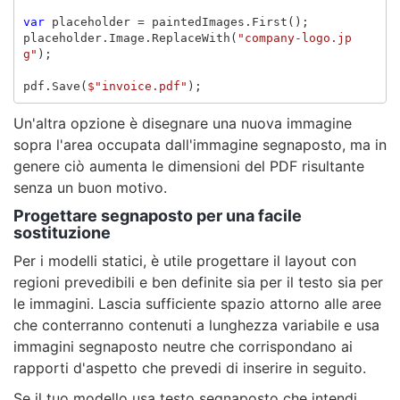
var
placeholder
=
paintedImages
.
First
();
placeholder
.
Image
.
ReplaceWith
(
"company-logo.jp
g"
);
pdf
.
Save
(
$"invoice.pdf"
);
Un'altra opzione è disegnare una nuova immagine
sopra l'area occupata dall'immagine segnaposto, ma in
genere ciò aumenta le dimensioni del PDF risultante
senza un buon motivo.
Progettare segnaposto per una facile
sostituzione
Per i modelli statici, è utile progettare il layout con
regioni prevedibili e ben definite sia per il testo sia per
le immagini. Lascia sufficiente spazio attorno alle aree
che conterranno contenuti a lunghezza variabile e usa
immagini segnaposto neutre che corrispondano ai
rapporti d'aspetto che prevedi di inserire in seguito.
Se il tuo modello usa testo segnaposto che intendi