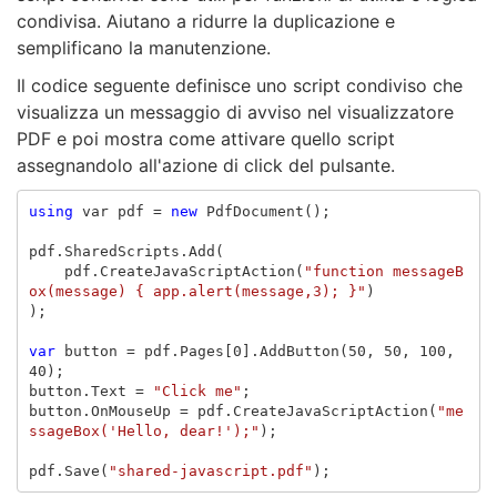
condivisa. Aiutano a ridurre la duplicazione e
semplificano la manutenzione.
Il codice seguente definisce uno script condiviso che
visualizza un messaggio di avviso nel visualizzatore
PDF e poi mostra come attivare quello script
assegnandolo all'azione di click del pulsante.
using
var
pdf
=
new
PdfDocument
();
pdf
.
SharedScripts
.
Add
(
pdf
.
CreateJavaScriptAction
(
"function messageB
ox(message) { app.alert(message,3); }"
)
);
var
button
=
pdf
.
Pages
[
0
].
AddButton
(
50
,
50
,
100
,
40
);
button
.
Text
=
"Click me"
;
button
.
OnMouseUp
=
pdf
.
CreateJavaScriptAction
(
"me
ssageBox('Hello, dear!');"
);
pdf
.
Save
(
"shared-javascript.pdf"
);