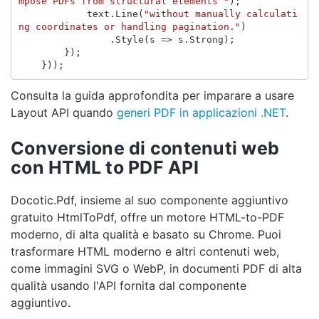
mpose PDFs from structural elements "
);
text
.
Line
(
"without manually calculati
ng coordinates or handling pagination."
)
.
Style
(
s
=>
s
.
Strong
);
});
}));
Consulta la guida approfondita per imparare a usare
Layout API quando
generi PDF in applicazioni .NET
.
Conversione di contenuti web
con HTML to PDF API
Docotic.Pdf, insieme al suo componente aggiuntivo
gratuito HtmlToPdf, offre un motore HTML-to-PDF
moderno, di alta qualità e basato su Chrome. Puoi
trasformare HTML moderno e altri contenuti web,
come immagini SVG o WebP, in documenti PDF di alta
qualità usando l'API fornita dal componente
aggiuntivo.