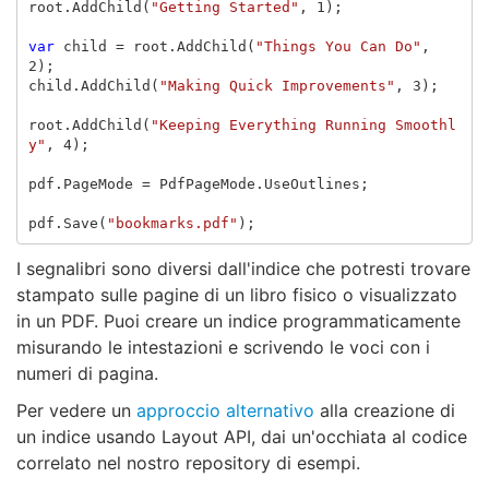
root
.
AddChild
(
"Getting Started"
,
1
);
var
child
=
root
.
AddChild
(
"Things You Can Do"
,
2
);
child
.
AddChild
(
"Making Quick Improvements"
,
3
);
root
.
AddChild
(
"Keeping Everything Running Smoothl
y"
,
4
);
pdf
.
PageMode
=
PdfPageMode
.
UseOutlines
;
pdf
.
Save
(
"bookmarks.pdf"
);
I segnalibri sono diversi dall'indice che potresti trovare
stampato sulle pagine di un libro fisico o visualizzato
in un PDF. Puoi creare un indice programmaticamente
misurando le intestazioni e scrivendo le voci con i
numeri di pagina.
Per vedere un
approccio alternativo
alla creazione di
un indice usando Layout API, dai un'occhiata al codice
correlato nel nostro repository di esempi.