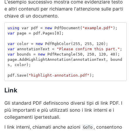
L'esempio successivo mostra come evidenziare testo
e altri contenuti per richiamare l'attenzione sulle parti
chiave di un documento.
using
var
pdf
=
new
PdfDocument
(
"example.pdf"
);
var
page
=
pdf
.
Pages
[
0
];
var
color
=
new
PdfRgbColor
(
255
,
255
,
120
);
var
annotationText
=
"Please confirm this part."
;
var
bounds
=
new
PdfRectangle
(
50
,
250
,
120
,
40
);
page
.
AddHighlightAnnotation
(
annotationText
,
bound
s
,
color
);
pdf
.
Save
(
"highlight-annotation.pdf"
);
Link
Gli standard PDF definiscono diversi tipi di link PDF. I
più importanti e più utilizzati sono i link interni e i
collegamenti ipertestuali.
I link interni, chiamati anche azioni
, consentono
GoTo