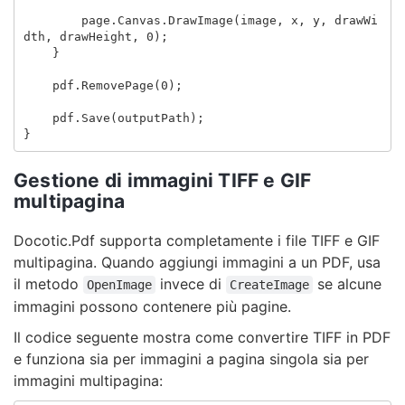
page
.
Canvas
.
DrawImage
(
image
,
x
,
y
,
drawWi
dth
,
drawHeight
,
0
);
}
pdf
.
RemovePage
(
0
);
pdf
.
Save
(
outputPath
);
}
Gestione di immagini TIFF e GIF
multipagina
Docotic.Pdf supporta completamente i file TIFF e GIF
multipagina. Quando aggiungi immagini a un PDF, usa
il metodo
invece di
se alcune
OpenImage
CreateImage
immagini possono contenere più pagine.
Il codice seguente mostra come convertire TIFF in PDF
e funziona sia per immagini a pagina singola sia per
immagini multipagina: