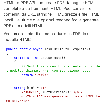
HTML to PDF API può creare PDF da pagine HTML
complete o da frammenti HTML. Puoi convertire
contenuti da URL, stringhe HTML grezze e file HTML
locali. Le ultime due opzioni rendono facile generare
PDF da modelli HTML.
Vedi un esempio di come produrre un PDF da un
modello HTML:
public
static
async
Task
HelloHtmlTemplate
()
{
static
string
GetUserName
()
{
// Sostituisci con logica reale: input de
l modulo, chiamata API, configurazione, ecc.
return
"World"
;
}
string
html
=
$@"
        <h1>Hello, 
{
GetUserName
()}
!</h1>
        <p>This PDF was generated from an HTML te
mplate.</p>"
;