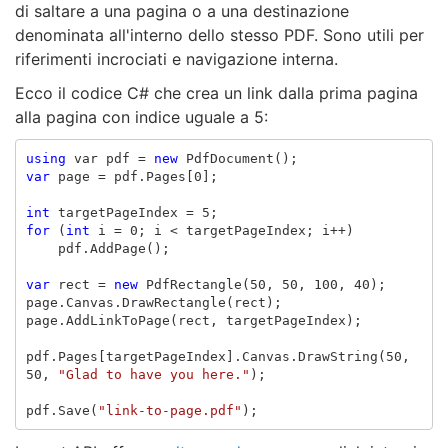
di saltare a una pagina o a una destinazione
denominata all'interno dello stesso PDF. Sono utili per
riferimenti incrociati e navigazione interna.
Ecco il codice C# che crea un link dalla prima pagina
alla pagina con indice uguale a 5:
using
var
pdf
=
new
PdfDocument
();
var
page
=
pdf
.
Pages
[
0
];
int
targetPageIndex
=
5
;
for
(
int
i
=
0
;
i
<
targetPageIndex
;
i
++)
pdf
.
AddPage
();
var
rect
=
new
PdfRectangle
(
50
,
50
,
100
,
40
);
page
.
Canvas
.
DrawRectangle
(
rect
);
page
.
AddLinkToPage
(
rect
,
targetPageIndex
);
pdf
.
Pages
[
targetPageIndex
].
Canvas
.
DrawString
(
50
,
50
,
"Glad to have you here."
);
pdf
.
Save
(
"link-to-page.pdf"
);