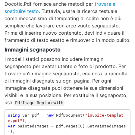
Docotic.Pdf fornisce anche metodi per
trovare e
sostituire testo
. Tuttavia, usare la ricerca testuale
come meccanismo di templating di solito non è più
semplice che lavorare con aree vuote segnaposto.
Prima di inserire nuovo contenuto, devi individuare il
frammento di testo esatto e rimuoverlo in modo pulito.
Immagini segnaposto
I modelli statici possono includere immagini
segnaposto per avatar utente o foto di prodotto. Per
trovare un'immagine segnaposto, enumera la raccolta
di immagini disegnate su ogni pagina. Per ogni
immagine disegnata puoi ottenere le sue dimensioni
visibili e la sua posizione. Per sostituire il segnaposto,
usa
.
PdfImage.ReplaceWith
using
var
pdf
=
new
PdfDocument
(
"invoice-templat
e.pdf"
);
var
paintedImages
=
pdf
.
Pages
[
0
].
GetPaintedImages
();