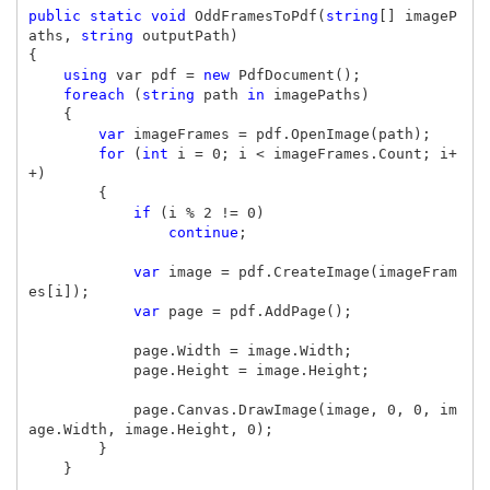
public
static
void
OddFramesToPdf
(
string
[]
imageP
aths
,
string
outputPath
)
{
using
var
pdf
=
new
PdfDocument
();
foreach
(
string
path
in
imagePaths
)
{
var
imageFrames
=
pdf
.
OpenImage
(
path
);
for
(
int
i
=
0
;
i
<
imageFrames
.
Count
;
i
+
+)
{
if
(
i
%
2
!=
0
)
continue
;
var
image
=
pdf
.
CreateImage
(
imageFram
es
[
i
]);
var
page
=
pdf
.
AddPage
();
page
.
Width
=
image
.
Width
;
page
.
Height
=
image
.
Height
;
page
.
Canvas
.
DrawImage
(
image
,
0
,
0
,
im
age
.
Width
,
image
.
Height
,
0
);
}
}