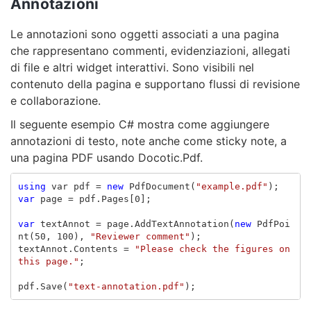
Annotazioni
Le annotazioni sono oggetti associati a una pagina
che rappresentano commenti, evidenziazioni, allegati
di file e altri widget interattivi. Sono visibili nel
contenuto della pagina e supportano flussi di revisione
e collaborazione.
Il seguente esempio C# mostra come aggiungere
annotazioni di testo, note anche come sticky note, a
una pagina PDF usando Docotic.Pdf.
using
var
pdf
=
new
PdfDocument
(
"example.pdf"
);
var
page
=
pdf
.
Pages
[
0
];
var
textAnnot
=
page
.
AddTextAnnotation
(
new
PdfPoi
nt
(
50
,
100
),
"Reviewer comment"
);
textAnnot
.
Contents
=
"Please check the figures on 
this page."
;
pdf
.
Save
(
"text-annotation.pdf"
);