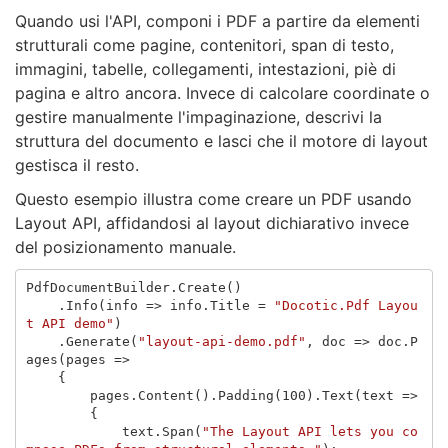
Quando usi l'API, componi i PDF a partire da elementi
strutturali come pagine, contenitori, span di testo,
immagini, tabelle, collegamenti, intestazioni, piè di
pagina e altro ancora. Invece di calcolare coordinate o
gestire manualmente l'impaginazione, descrivi la
struttura del documento e lasci che il motore di layout
gestisca il resto.
Questo esempio illustra come creare un PDF usando
Layout API, affidandosi al layout dichiarativo invece
del posizionamento manuale.
PdfDocumentBuilder
.
Create
()
.
Info
(
info
=>
info
.
Title
=
"Docotic.Pdf Layou
t API demo"
)
.
Generate
(
"layout-api-demo.pdf"
,
doc
=>
doc
.
P
ages
(
pages
=>
{
pages
.
Content
().
Padding
(
100
).
Text
(
text
=>
{
text
.
Span
(
"The Layout API lets you co