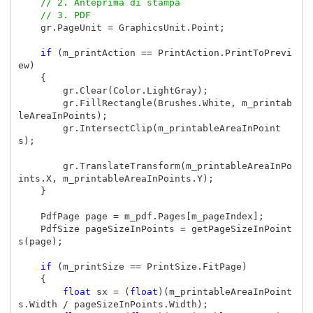
// 2. Anteprima di stampa
// 3. PDF
gr
.
PageUnit
=
GraphicsUnit
.
Point
;
if
(
m_printAction
==
PrintAction
.
PrintToPrevi
ew
)
{
gr
.
Clear
(
Color
.
LightGray
);
gr
.
FillRectangle
(
Brushes
.
White
,
m_printab
leAreaInPoints
);
gr
.
IntersectClip
(
m_printableAreaInPoint
s
);
gr
.
TranslateTransform
(
m_printableAreaInPo
ints
.
X
,
m_printableAreaInPoints
.
Y
);
}
PdfPage
page
=
m_pdf
.
Pages
[
m_pageIndex
];
PdfSize
pageSizeInPoints
=
getPageSizeInPoint
s
(
page
);
if
(
m_printSize
==
PrintSize
.
FitPage
)
{
float
sx
=
(
float
)(
m_printableAreaInPoint
s
.
Width
/
pageSizeInPoints
.
Width
);