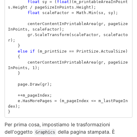
float
sy
=
(
float
)(
m_printableAreaInPoint
s
.
Height
/
pageSizeInPoints
.
Height
);
float
scaleFactor
=
Math
.
Min
(
sx
,
sy
);
centerContentInPrintableArea
(
gr
,
pageSize
InPoints
,
scaleFactor
);
gr
.
ScaleTransform
(
scaleFactor
,
scaleFacto
r
);
}
else
if
(
m_printSize
==
PrintSize
.
ActualSize
)
{
centerContentInPrintableArea
(
gr
,
pageSize
InPoints
,
1
);
}
page
.
Draw
(
gr
);
++
m_pageIndex
;
e
.
HasMorePages
=
(
m_pageIndex
<=
m_lastPageIn
dex
);
}
Per prima cosa, impostiamo le trasformazioni
dell'oggetto
della pagina stampata. È
Graphics