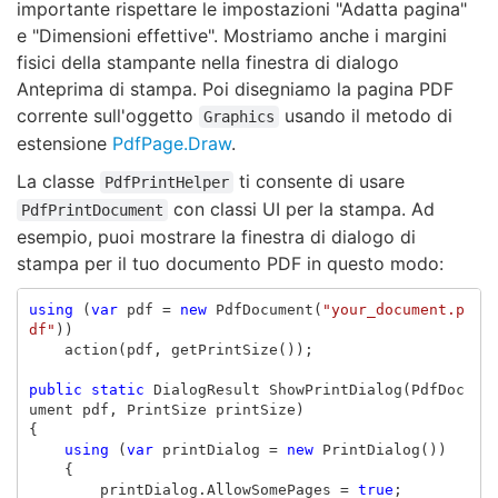
importante rispettare le impostazioni "Adatta pagina"
e "Dimensioni effettive". Mostriamo anche i margini
fisici della stampante nella finestra di dialogo
Anteprima di stampa. Poi disegniamo la pagina PDF
corrente sull'oggetto
usando il metodo di
Graphics
estensione
PdfPage.Draw
.
La classe
ti consente di usare
PdfPrintHelper
con classi UI per la stampa. Ad
PdfPrintDocument
esempio, puoi mostrare la finestra di dialogo di
stampa per il tuo documento PDF in questo modo:
using
(
var
pdf
=
new
PdfDocument
(
"your_document.p
df"
))
action
(
pdf
,
getPrintSize
());
public
static
DialogResult
ShowPrintDialog
(
PdfDoc
ument
pdf
,
PrintSize
printSize
)
{
using
(
var
printDialog
=
new
PrintDialog
())
{
printDialog
.
AllowSomePages
=
true
;