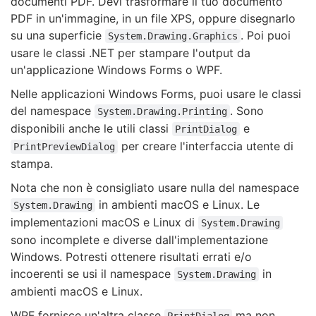
documenti PDF. Devi trasformare il tuo documento
PDF in un'immagine, in un file XPS, oppure disegnarlo
su una superficie
. Poi puoi
System.Drawing.Graphics
usare le classi .NET per stampare l'output da
un'applicazione Windows Forms o WPF.
Nelle applicazioni Windows Forms, puoi usare le classi
del namespace
. Sono
System.Drawing.Printing
disponibili anche le utili classi
e
PrintDialog
per creare l'interfaccia utente di
PrintPreviewDialog
stampa.
Nota che non è consigliato usare nulla del namespace
in ambienti macOS e Linux. Le
System.Drawing
implementazioni macOS e Linux di
System.Drawing
sono incomplete e diverse dall'implementazione
Windows. Potresti ottenere risultati errati e/o
incoerenti se usi il namespace
in
System.Drawing
ambienti macOS e Linux.
WPF fornisce un'altra classe
ma non