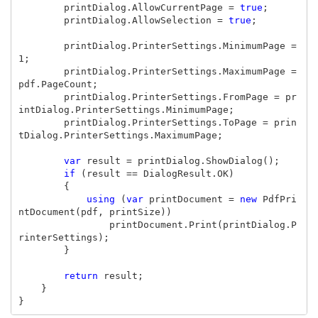
printDialog
.
AllowCurrentPage
=
true
;
printDialog
.
AllowSelection
=
true
;
printDialog
.
PrinterSettings
.
MinimumPage
=
1
;
printDialog
.
PrinterSettings
.
MaximumPage
=
pdf
.
PageCount
;
printDialog
.
PrinterSettings
.
FromPage
=
pr
intDialog
.
PrinterSettings
.
MinimumPage
;
printDialog
.
PrinterSettings
.
ToPage
=
prin
tDialog
.
PrinterSettings
.
MaximumPage
;
var
result
=
printDialog
.
ShowDialog
();
if
(
result
==
DialogResult
.
OK
)
{
using
(
var
printDocument
=
new
PdfPri
ntDocument
(
pdf
,
printSize
))
printDocument
.
Print
(
printDialog
.
P
rinterSettings
);
}
return
result
;
}
}