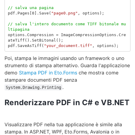
// salva una pagina
pdf
.
Pages
[
0
].
Save
(
"page0.png"
,
options
);
// salva l'intero documento come TIFF bitonale mu
ltipagina
options
.
Compression
=
ImageCompressionOptions
.
Cre
ateTiff
().
SetBitonal
();
pdf
.
SaveAsTiff
(
"your_document.tiff"
,
options
);
Poi, stampa le immagini usando un framework o uno
strumento di stampa alternativo. Guarda l'applicazione
demo
Stampa PDF in Eto.Forms
che mostra come
stampare documenti PDF senza
.
System.Drawing.Printing
Renderizzare PDF in C# e VB.NET
Visualizzare PDF nella tua applicazione è simile alla
stampa. In ASP.NET, WPF, Eto.Forms, Avalonia o in