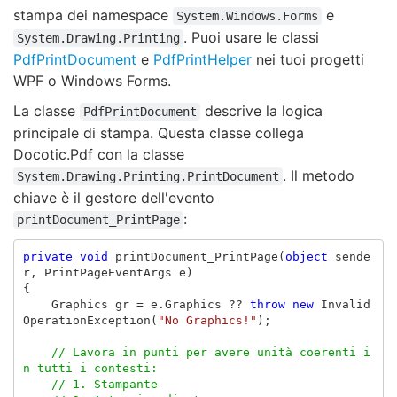
stampa dei namespace
e
System.Windows.Forms
. Puoi usare le classi
System.Drawing.Printing
PdfPrintDocument
e
PdfPrintHelper
nei tuoi progetti
WPF o Windows Forms.
La classe
descrive la logica
PdfPrintDocument
principale di stampa. Questa classe collega
Docotic.Pdf con la classe
. Il metodo
System.Drawing.Printing.PrintDocument
chiave è il gestore dell'evento
:
printDocument_PrintPage
private
void
printDocument_PrintPage
(
object
sende
r
,
PrintPageEventArgs
e
)
{
Graphics
gr
=
e
.
Graphics
??
throw
new
Invalid
OperationException
(
"No Graphics!"
);
// Lavora in punti per avere unità coerenti i
n tutti i contesti:
// 1. Stampante