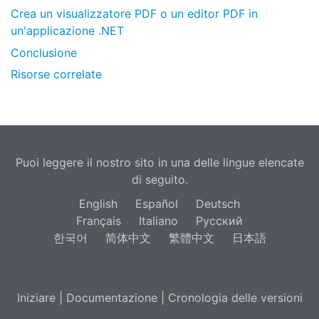
Crea un visualizzatore PDF o un editor PDF in
un'applicazione .NET
Conclusione
Risorse correlate
Puoi leggere il nostro sito in una delle lingue elencate
di seguito.
English
Español
Deutsch
Français
Italiano
Русский
한국어
简体中文
繁體中文
日本語
Iniziare
|
Documentazione
|
Cronologia delle versioni