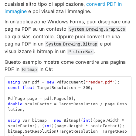
qualsiasi altro tipo di applicazione,
converti PDF in
immagine
e poi visualizza l'immagine.
In un'applicazione Windows Forms, puoi disegnare una
pagina PDF su un contesto
System.Drawing.Graphics
da qualsiasi controllo. Oppure puoi convertire una
pagina PDF in un
e poi
System.Drawing.Bitmap
visualizzare il bitmap in un
.
PictureBox
Questo esempio mostra come convertire una pagina
PDF in
in C#:
Bitmap
using
var
pdf
=
new
PdfDocument
(
"render.pdf"
);
const
float
TargetResolution
=
300
;
PdfPage
page
=
pdf
.
Pages
[
0
];
double
scaleFactor
=
TargetResolution
/
page
.
Reso
lution
;
using
var
bitmap
=
new
Bitmap
((
int
)(
page
.
Width
*
scaleFactor
),
(
int
)(
page
.
Height
*
scaleFactor
));
bitmap
.
SetResolution
(
TargetResolution
,
TargetReso