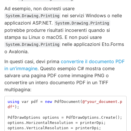
Ad esempio, non dovresti usare
nei servizi Windows o nelle
System.Drawing.Printing
applicazioni ASP.NET.
System.Drawing.Printing
potrebbe produrre risultati incoerenti quando si
stampa su Linux o macOS. E non puoi usare
nelle applicazioni Eto.Forms
System.Drawing.Printing
o Avalonia.
In questi casi, devi prima
convertire il documento PDF
in un'immagine
. Questo esempio C# mostra come
salvare una pagina PDF come immagine PNG o
convertire un intero documento PDF in un TIFF
multipagina:
using
var
pdf
=
new
PdfDocument
(
@"your_document.p
df"
);
PdfDrawOptions
options
=
PdfDrawOptions
.
Create
();
options
.
HorizontalResolution
=
printerDpi
;
options
.
VerticalResolution
=
printerDpi
;