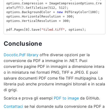
options
.
Compression
=
ImageCompressionOptions
.
Cre
ateTiff
().
SetTileSize
(
512
,
512
);
options
.
BackgroundColor
=
new
PdfGrayColor
(
100
);
options
.
HorizontalResolution
=
300
;
options
.
VerticalResolution
=
300
;
pdf
.
Pages
[
0
].
Save
(
"tiled.tiff"
,
options
);
Conclusione
Docotic.Pdf library
offre diverse opzioni per la
conversione da PDF a immagine in .NET. Puoi
convertire pagine PDF in immagini a dimensione intera
o in miniatura nei formati PNG, TIFF e JPEG. E puoi
salvare documenti PDF come file TIFF multipagina. La
libreria può anche produrre immagini bitonali e in scala
di grigi.
Scarica e prova gli esempi
PDF to image
da GitHub.
Contattaci
se hai domande sulla conversione da PDF a