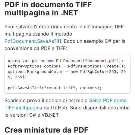
PDF in documento TIFF
multipagina in .NET
Puoi salvare l'intero documento in un'immagine TIFF
multipagina usando il metodo
PdfDocument.SaveAsTiff
. Ecco un esempio C# per la
conversione da PDF a TIFF:
using
var
pdf
=
new
PdfDocument
(
"document.pdf"
);
PdfDrawOptions
options
=
PdfDrawOptions
.
Create
();
options
.
BackgroundColor
=
new
PdfRgbColor
(
255
,
25
5
,
255
);
pdf
.
SaveAsTiff
(
"result.tiff"
,
options
);
Scarica e prova il codice di esempio
Salva PDF come
TIFF multipagina
da GitHub. Sono disponibili entrambe
le versioni C# e VB.NET.
Crea miniature da PDF