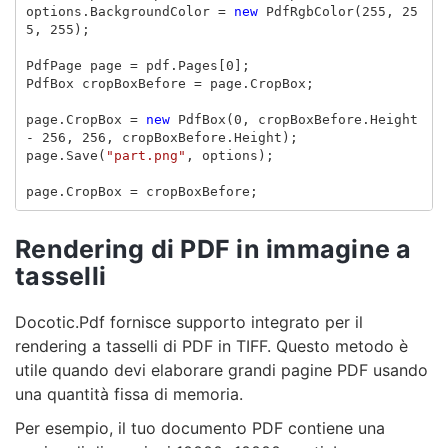
options
.
BackgroundColor
=
new
PdfRgbColor
(
255
,
25
5
,
255
);
PdfPage
page
=
pdf
.
Pages
[
0
];
PdfBox
cropBoxBefore
=
page
.
CropBox
;
page
.
CropBox
=
new
PdfBox
(
0
,
cropBoxBefore
.
Height
-
256
,
256
,
cropBoxBefore
.
Height
);
page
.
Save
(
"part.png"
,
options
);
page
.
CropBox
=
cropBoxBefore
;
Rendering di PDF in immagine a
tasselli
Docotic.Pdf fornisce supporto integrato per il
rendering a tasselli di PDF in TIFF. Questo metodo è
utile quando devi elaborare grandi pagine PDF usando
una quantità fissa di memoria.
Per esempio, il tuo documento PDF contiene una