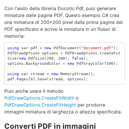
Con l'aiuto della libreria Docotic.Pdf, puoi generare
miniature dalle pagine PDF. Questo esempio C# crea
una miniatura di 200x200 pixel dalla prima pagina del
PDF specificato e scrive la miniatura in un flusso di
memoria:
using
var
pdf
=
new
PdfDocument
(
"document.pdf"
);
PdfDrawOptions
options
=
PdfDrawOptions
.
CreateFit
Size
(
new
PdfSize
(
200
,
200
),
false
);
options
.
BackgroundColor
=
new
PdfGrayColor
(
100
);
using
var
stream
=
new
MemoryStream
();
pdf
.
Pages
[
0
].
Save
(
stream
,
options
);
Puoi anche usare il metodo
PdfDrawOptions.CreateFitWidth
o
PdfDrawOptions.CreateFitHeight
per produrre
immagini miniatura di larghezza o altezza specificata.
Converti PDF in immagini