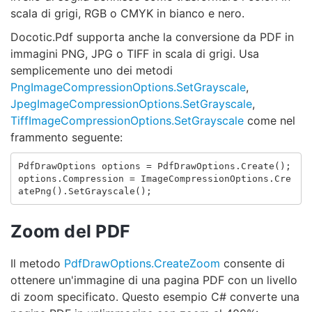
scala di grigi, RGB o CMYK in bianco e nero.
Docotic.Pdf supporta anche la conversione da PDF in
immagini PNG, JPG o TIFF in scala di grigi. Usa
semplicemente uno dei metodi
PngImageCompressionOptions.SetGrayscale
,
JpegImageCompressionOptions.SetGrayscale
,
TiffImageCompressionOptions.SetGrayscale
come nel
frammento seguente:
PdfDrawOptions
options
=
PdfDrawOptions
.
Create
();
options
.
Compression
=
ImageCompressionOptions
.
Cre
atePng
().
SetGrayscale
();
Zoom del PDF
Il metodo
PdfDrawOptions.CreateZoom
consente di
ottenere un'immagine di una pagina PDF con un livello
di zoom specificato. Questo esempio C# converte una