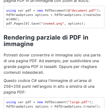
pagina PDF in un'immagine con zoom al 400%:
using
var
pdf
=
new
PdfDocument
(
@"document.pdf"
);
PdfDrawOptions
options
=
PdfDrawOptions
.
CreateZoo
m
(
400
);
pdf
.
Pages
[
0
].
Save
(
"zoomed.png"
,
options
);
Rendering parziale di PDF in
immagine
Potresti dover convertire in immagine solo una parte
di una pagina PDF. Ad esempio, per suddividere una
grande pagina PDF in tasselli. Oppure per ritagliare
contenuti indesiderati.
Questo codice C# salva l'immagine di un'area di
256x256 punti nell'angolo in alto a sinistra di una
pagina PDF:
using
var
pdf
=
new
PdfDocument
(
"large.pdf"
);
PdfDrawOptions
options
=
PdfDrawOptions
.
Create
();