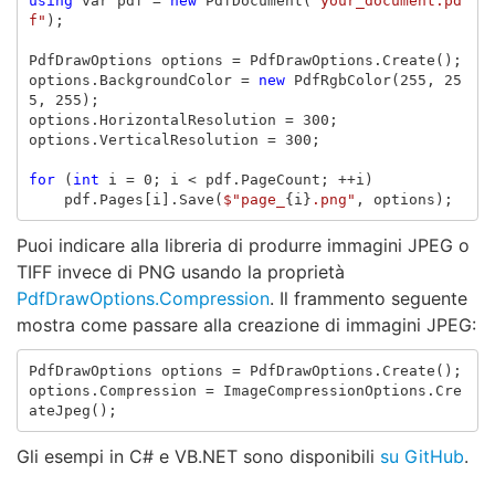
using
var
pdf
=
new
PdfDocument
(
"your_document.pd
f"
);
PdfDrawOptions
options
=
PdfDrawOptions
.
Create
();
options
.
BackgroundColor
=
new
PdfRgbColor
(
255
,
25
5
,
255
);
options
.
HorizontalResolution
=
300
;
options
.
VerticalResolution
=
300
;
for
(
int
i
=
0
;
i
<
pdf
.
PageCount
;
++
i
)
pdf
.
Pages
[
i
].
Save
(
$"page_
{
i
}
.png"
,
options
);
Puoi indicare alla libreria di produrre immagini JPEG o
TIFF invece di PNG usando la proprietà
PdfDrawOptions.Compression
. Il frammento seguente
mostra come passare alla creazione di immagini JPEG:
PdfDrawOptions
options
=
PdfDrawOptions
.
Create
();
options
.
Compression
=
ImageCompressionOptions
.
Cre
ateJpeg
();
Gli esempi in C# e VB.NET sono disponibili
su GitHub
.