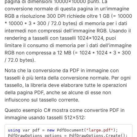
pagina di dimensioni 10000x10000 punti. La
conversione normale di questa pagina in un'immagine
RGB a risoluzione 300 DPI richiede oltre 1 GB (= 10000
* 10000 * 3 * 300 / 72.0 bytes) di memoria per i dati
intermedi non compressi dell'immagine RGB. Usando il
rendering a tasselli con tasselli 1024x1024, puoi
limitare il consumo di memoria per i dati dell'immagine
RGB non compressa a 12 MB (= 1024 * 1024 * 3 * 300
/ 72.0 bytes).
Nota che la conversione da PDF in immagine con
tasselli è più lenta della conversione normale. Per ogni
tassello, la libreria deve elaborare tutte le operazioni
della pagina PDF, anche se alcune di esse non
influiscono sul tassello corrente.
Questo esempio C# mostra come convertire PDF in
immagine usando tasselli 512x512:
using
var
pdf
=
new
PdfDocument
(
"large.pdf"
);
PdfDrawOptions
options
=
PdfDrawOptions
.
Create
();