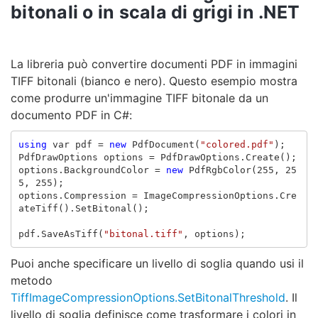
bitonali o in scala di grigi in .NET
La libreria può convertire documenti PDF in immagini
TIFF bitonali (bianco e nero). Questo esempio mostra
come produrre un'immagine TIFF bitonale da un
documento PDF in C#:
using
var
pdf
=
new
PdfDocument
(
"colored.pdf"
);
PdfDrawOptions
options
=
PdfDrawOptions
.
Create
();
options
.
BackgroundColor
=
new
PdfRgbColor
(
255
,
25
5
,
255
);
options
.
Compression
=
ImageCompressionOptions
.
Cre
ateTiff
().
SetBitonal
();
pdf
.
SaveAsTiff
(
"bitonal.tiff"
,
options
);
Puoi anche specificare un livello di soglia quando usi il
metodo
TiffImageCompressionOptions.SetBitonalThreshold
. Il
livello di soglia definisce come trasformare i colori in