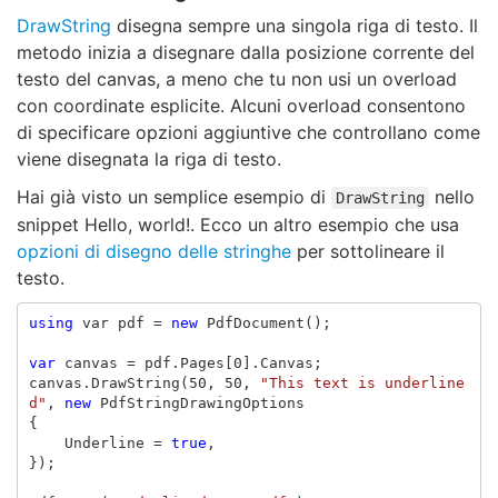
DrawString
disegna sempre una singola riga di testo. Il
metodo inizia a disegnare dalla posizione corrente del
testo del canvas, a meno che tu non usi un overload
con coordinate esplicite. Alcuni overload consentono
di specificare opzioni aggiuntive che controllano come
viene disegnata la riga di testo.
Hai già visto un semplice esempio di
nello
DrawString
snippet Hello, world!. Ecco un altro esempio che usa
opzioni di disegno delle stringhe
per sottolineare il
testo.
using
var
pdf
=
new
PdfDocument
();
var
canvas
=
pdf
.
Pages
[
0
].
Canvas
;
canvas
.
DrawString
(
50
,
50
,
"This text is underline
d"
,
new
PdfStringDrawingOptions
{
Underline
=
true
,
});