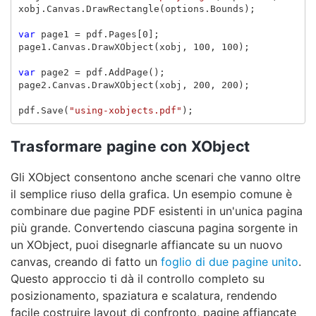
xobj
.
Canvas
.
DrawRectangle
(
options
.
Bounds
);
var
page1
=
pdf
.
Pages
[
0
];
page1
.
Canvas
.
DrawXObject
(
xobj
,
100
,
100
);
var
page2
=
pdf
.
AddPage
();
page2
.
Canvas
.
DrawXObject
(
xobj
,
200
,
200
);
pdf
.
Save
(
"using-xobjects.pdf"
);
Trasformare pagine con XObject
Gli XObject consentono anche scenari che vanno oltre
il semplice riuso della grafica. Un esempio comune è
combinare due pagine PDF esistenti in un'unica pagina
più grande. Convertendo ciascuna pagina sorgente in
un XObject, puoi disegnarle affiancate su un nuovo
canvas, creando di fatto un
foglio di due pagine unito
.
Questo approccio ti dà il controllo completo su
posizionamento, spaziatura e scalatura, rendendo
facile costruire layout di confronto, pagine affiancate