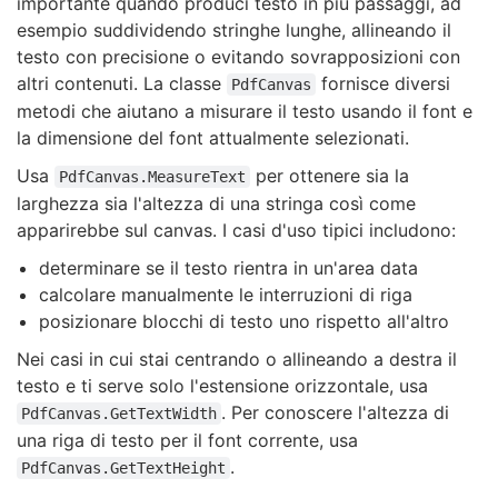
importante quando produci testo in più passaggi, ad
esempio suddividendo stringhe lunghe, allineando il
testo con precisione o evitando sovrapposizioni con
altri contenuti. La classe
fornisce diversi
PdfCanvas
metodi che aiutano a misurare il testo usando il font e
la dimensione del font attualmente selezionati.
Usa
per ottenere sia la
PdfCanvas.MeasureText
larghezza sia l'altezza di una stringa così come
apparirebbe sul canvas. I casi d'uso tipici includono:
determinare se il testo rientra in un'area data
calcolare manualmente le interruzioni di riga
posizionare blocchi di testo uno rispetto all'altro
Nei casi in cui stai centrando o allineando a destra il
testo e ti serve solo l'estensione orizzontale, usa
. Per conoscere l'altezza di
PdfCanvas.GetTextWidth
una riga di testo per il font corrente, usa
.
PdfCanvas.GetTextHeight