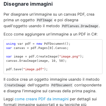
Disegnare immagini
Per disegnare un'immagine su un canvas PDF, crea
prima un oggetto
e poi disegna
PdfImage
quell'oggetto usando il metodo
.
PdfCanvas.DrawImage
Ecco come aggiungere un'immagine a un PDF in C#:
using
var
pdf
=
new
PdfDocument
();
var
canvas
=
pdf
.
Pages
[
0
].
Canvas
;
var
image
=
pdf
.
CreateImage
(
"image.png"
);
canvas
.
DrawImage
(
image
,
10
,
50
);
pdf
.
Save
(
"image.pdf"
);
Il codice crea un oggetto immagine usando il metodo
dell'oggetto
corrispondente
CreateImage
PdfDocument
e disegna l'immagine sul canvas della prima pagina.
Leggi
come creare PDF da immagini
per dettagli sui
formati immagine supportati e su tecniche più