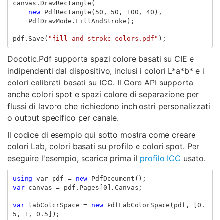
canvas
.
DrawRectangle
(
new
PdfRectangle
(
50
,
50
,
100
,
40
),
PdfDrawMode
.
FillAndStroke
);
pdf
.
Save
(
"fill-and-stroke-colors.pdf"
);
Docotic.Pdf supporta spazi colore basati su CIE e
indipendenti dal dispositivo, inclusi i colori L*a*b* e i
colori calibrati basati su ICC. Il Core API supporta
anche colori spot e spazi colore di separazione per
flussi di lavoro che richiedono inchiostri personalizzati
o output specifico per canale.
Il codice di esempio qui sotto mostra come creare
colori Lab, colori basati su profilo e colori spot. Per
eseguire l'esempio, scarica prima il
profilo ICC
usato.
using
var
pdf
=
new
PdfDocument
();
var
canvas
=
pdf
.
Pages
[
0
].
Canvas
;
var
labColorSpace
=
new
PdfLabColorSpace
(
pdf
,
[
0.
5
,
1
,
0.5
]);