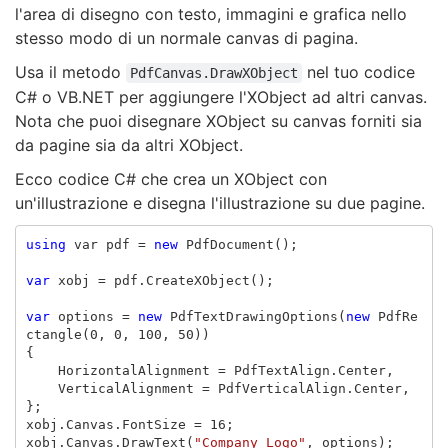
l'area di disegno con testo, immagini e grafica nello
stesso modo di un normale canvas di pagina.
Usa il metodo
nel tuo codice
PdfCanvas.DrawXObject
C# o VB.NET per aggiungere l'XObject ad altri canvas.
Nota che puoi disegnare XObject su canvas forniti sia
da pagine sia da altri XObject.
Ecco codice C# che crea un XObject con
un'illustrazione e disegna l'illustrazione su due pagine.
using
var
pdf
=
new
PdfDocument
();
var
xobj
=
pdf
.
CreateXObject
();
var
options
=
new
PdfTextDrawingOptions
(
new
PdfRe
ctangle
(
0
,
0
,
100
,
50
))
{
HorizontalAlignment
=
PdfTextAlign
.
Center
,
VerticalAlignment
=
PdfVerticalAlign
.
Center
,
};
xobj
.
Canvas
.
FontSize
=
16
;
xobj
.
Canvas
.
DrawText
(
"Company Logo"
,
options
);