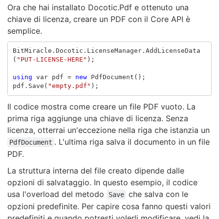
Ora che hai installato Docotic.Pdf e ottenuto una
chiave di licenza, creare un PDF con il Core API è
semplice.
BitMiracle
.
Docotic
.
LicenseManager
.
AddLicenseData
(
"PUT-LICENSE-HERE"
);
using
var
pdf
=
new
PdfDocument
();
pdf
.
Save
(
"empty.pdf"
);
Il codice mostra come creare un file PDF vuoto. La
prima riga aggiunge una chiave di licenza. Senza
licenza, otterrai un'eccezione nella riga che istanzia un
. L'ultima riga salva il documento in un file
PdfDocument
PDF.
La struttura interna del file creato dipende dalle
opzioni di salvataggio. In questo esempio, il codice
usa l'overload del metodo
che salva con le
Save
opzioni predefinite. Per capire cosa fanno questi valori
predefiniti e quando potresti volerli modificare, vedi la