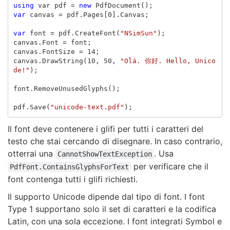
using
var
pdf
=
new
PdfDocument
();
var
canvas
=
pdf
.
Pages
[
0
].
Canvas
;
var
font
=
pdf
.
CreateFont
(
"NSimSun"
);
canvas
.
Font
=
font
;
canvas
.
FontSize
=
14
;
canvas
.
DrawString
(
10
,
50
,
"Olá. 你好. Hello, Unico
de!"
);
font
.
RemoveUnusedGlyphs
();
pdf
.
Save
(
"unicode-text.pdf"
);
Il font deve contenere i glifi per tutti i caratteri del
testo che stai cercando di disegnare. In caso contrario,
otterrai una
. Usa
CannotShowTextException
per verificare che il
PdfFont.ContainsGlyphsForText
font contenga tutti i glifi richiesti.
Il supporto Unicode dipende dal tipo di font. I font
Type 1 supportano solo il set di caratteri e la codifica
Latin, con una sola eccezione. I font integrati Symbol e