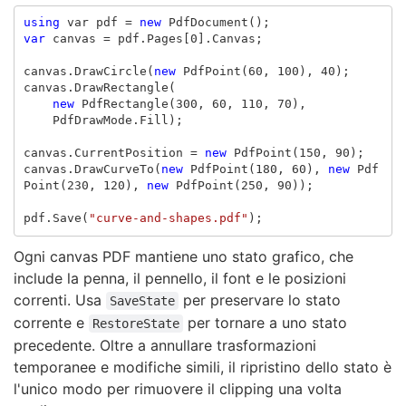
using
var
pdf
=
new
PdfDocument
();
var
canvas
=
pdf
.
Pages
[
0
].
Canvas
;
canvas
.
DrawCircle
(
new
PdfPoint
(
60
,
100
),
40
);
canvas
.
DrawRectangle
(
new
PdfRectangle
(
300
,
60
,
110
,
70
),
PdfDrawMode
.
Fill
);
canvas
.
CurrentPosition
=
new
PdfPoint
(
150
,
90
);
canvas
.
DrawCurveTo
(
new
PdfPoint
(
180
,
60
),
new
Pdf
Point
(
230
,
120
),
new
PdfPoint
(
250
,
90
));
pdf
.
Save
(
"curve-and-shapes.pdf"
);
Ogni canvas PDF mantiene uno stato grafico, che
include la penna, il pennello, il font e le posizioni
correnti. Usa
per preservare lo stato
SaveState
corrente e
per tornare a uno stato
RestoreState
precedente. Oltre a annullare trasformazioni
temporanee e modifiche simili, il ripristino dello stato è
l'unico modo per rimuovere il clipping una volta