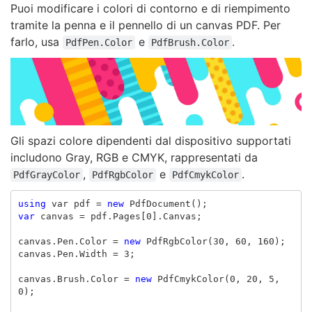
Puoi modificare i colori di contorno e di riempimento
tramite la penna e il pennello di un canvas PDF. Per
farlo, usa
e
.
PdfPen.Color
PdfBrush.Color
Gli spazi colore dipendenti dal dispositivo supportati
includono Gray, RGB e CMYK, rappresentati da
,
e
.
PdfGrayColor
PdfRgbColor
PdfCmykColor
using
var
pdf
=
new
PdfDocument
();
var
canvas
=
pdf
.
Pages
[
0
].
Canvas
;
canvas
.
Pen
.
Color
=
new
PdfRgbColor
(
30
,
60
,
160
);
canvas
.
Pen
.
Width
=
3
;
canvas
.
Brush
.
Color
=
new
PdfCmykColor
(
0
,
20
,
5
,
0
);