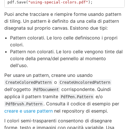
pdf
.
Save
(
"using-special-colors.pdf"
);
Puoi anche tracciare e riempire forme usando pattern
di tiling. Un pattern è definito da una cella di pattern
disegnata sul proprio canvas. Esistono due tipi:
Pattern colorati. Le loro celle definiscono i propri
colori.
Pattern non colorati. Le loro celle vengono tinte dal
colore della penna/del pennello al momento
dell'uso.
Per usare un pattern, creane uno usando
o
CreateColoredPattern
CreateUncoloredPattern
dell'oggetto
corrispondente. Quindi
PdfDocument
applica il pattern tramite
e/o
PdfPen.Pattern
. Consulta il codice di esempio per
PdfBrush.Pattern
creare e usare pattern
nel repository di esempi.
I colori semi-trasparenti consentono di disegnare
forme, testo e immagini con opacità variabile. Usa