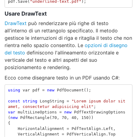
pdf
.
Save
(
"underlined-text.pdf"
);
Usare DrawText
DrawText
può renderizzare più righe di testo
all'interno di un rettangolo specificato. Il metodo
gestisce le interruzioni di riga e ritaglia il testo che non
rientra nello spazio consentito. Le
opzioni di disegno
del testo
definiscono l'allineamento orizzontale e
verticale del testo e altri aspetti del suo
posizionamento e rendering.
Ecco come disegnare testo in un PDF usando C#:
using
var
pdf
=
new
PdfDocument
();
const
string
LongString
=
"Lorem ipsum dolor sit 
amet, consectetur adipisicing elit"
;
var
multiLineOptions
=
new
PdfTextDrawingOptions
(
new
PdfRectangle
(
70
,
70
,
40
,
150
))
{
HorizontalAlignment
=
PdfTextAlign
.
Left
,
VerticalAlignment
=
PdfVerticalAlign
.
Top