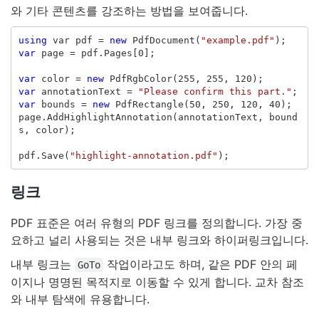
와 기타 콘텐츠를 강조하는 방법을 보여줍니다.
using
var
pdf
=
new
PdfDocument
(
"example.pdf"
);
var
page
=
pdf
.
Pages
[
0
];
var
color
=
new
PdfRgbColor
(
255
,
255
,
120
);
var
annotationText
=
"Please confirm this part."
;
var
bounds
=
new
PdfRectangle
(
50
,
250
,
120
,
40
);
page
.
AddHighlightAnnotation
(
annotationText
,
bound
s
,
color
);
pdf
.
Save
(
"highlight-annotation.pdf"
);
링크
PDF 표준은 여러 유형의 PDF 링크를 정의합니다. 가장 중
요하고 널리 사용되는 것은 내부 링크와 하이퍼링크입니다.
내부 링크는
작업이라고도 하며, 같은 PDF 안의 페
GoTo
이지나 명명된 목적지로 이동할 수 있게 합니다. 교차 참조
와 내부 탐색에 유용합니다.