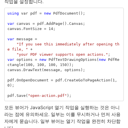
작업을 설정합니다.
using
var
pdf
=
new
PdfDocument
();
var
canvas
=
pdf
.
AddPage
().
Canvas
;
canvas
.
FontSize
=
14
;
var
message
=
"If you see this immediately after opening th
e file, "
+
"your PDF viewer supports open actions."
;
var
options
=
new
PdfTextDrawingOptions
(
new
PdfRe
ctangle
(
100
,
100
,
100
,
150
));
canvas
.
DrawText
(
message
,
options
);
pdf
.
OnOpenDocument
=
pdf
.
CreateGoToPageAction
(
1
,
0
);
pdf
.
Save
(
"open-action.pdf"
);
모든 뷰어가 JavaScript 열기 작업을 실행하는 것은 아니
라는 점에 유의하세요. 일부는 이를 무시하거나 먼저 사용
자에게 묻습니다. 일부 뷰어는 열기 작업을 완전히 차단합