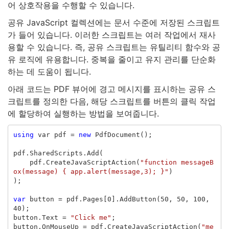
어 상호작용을 수행할 수 있습니다.
공유 JavaScript 컬렉션에는 문서 수준에 저장된 스크립트
가 들어 있습니다. 이러한 스크립트는 여러 작업에서 재사
용할 수 있습니다. 즉, 공유 스크립트는 유틸리티 함수와 공
유 로직에 유용합니다. 중복을 줄이고 유지 관리를 단순화
하는 데 도움이 됩니다.
아래 코드는 PDF 뷰어에 경고 메시지를 표시하는 공유 스
크립트를 정의한 다음, 해당 스크립트를 버튼의 클릭 작업
에 할당하여 실행하는 방법을 보여줍니다.
using
var
pdf
=
new
PdfDocument
();
pdf
.
SharedScripts
.
Add
(
pdf
.
CreateJavaScriptAction
(
"function messageB
ox(message) { app.alert(message,3); }"
)
);
var
button
=
pdf
.
Pages
[
0
].
AddButton
(
50
,
50
,
100
,
40
);
button
.
Text
=
"Click me"
;
button
.
OnMouseUp
=
pdf
.
CreateJavaScriptAction
(
"me