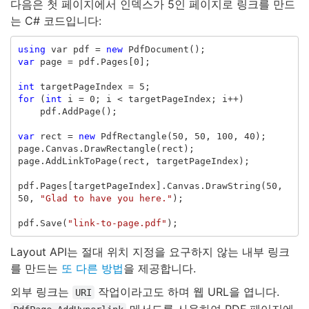
다음은 첫 페이지에서 인덱스가 5인 페이지로 링크를 만드
는 C# 코드입니다:
using
var
pdf
=
new
PdfDocument
();
var
page
=
pdf
.
Pages
[
0
];
int
targetPageIndex
=
5
;
for
(
int
i
=
0
;
i
<
targetPageIndex
;
i
++)
pdf
.
AddPage
();
var
rect
=
new
PdfRectangle
(
50
,
50
,
100
,
40
);
page
.
Canvas
.
DrawRectangle
(
rect
);
page
.
AddLinkToPage
(
rect
,
targetPageIndex
);
pdf
.
Pages
[
targetPageIndex
].
Canvas
.
DrawString
(
50
,
50
,
"Glad to have you here."
);
pdf
.
Save
(
"link-to-page.pdf"
);
Layout API는 절대 위치 지정을 요구하지 않는 내부 링크
를 만드는
또 다른 방법
을 제공합니다.
외부 링크는
작업이라고도 하며 웹 URL을 엽니다.
URI