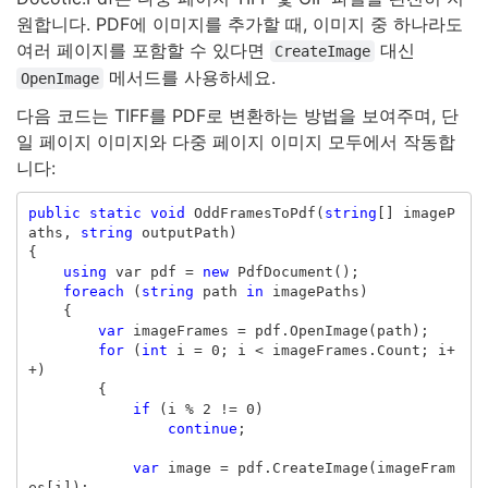
원합니다. PDF에 이미지를 추가할 때, 이미지 중 하나라도
여러 페이지를 포함할 수 있다면
대신
CreateImage
메서드를 사용하세요.
OpenImage
다음 코드는 TIFF를 PDF로 변환하는 방법을 보여주며, 단
일 페이지 이미지와 다중 페이지 이미지 모두에서 작동합
니다:
public
static
void
OddFramesToPdf
(
string
[]
imageP
aths
,
string
outputPath
)
{
using
var
pdf
=
new
PdfDocument
();
foreach
(
string
path
in
imagePaths
)
{
var
imageFrames
=
pdf
.
OpenImage
(
path
);
for
(
int
i
=
0
;
i
<
imageFrames
.
Count
;
i
+
+)
{
if
(
i
%
2
!=
0
)
continue
;
var
image
=
pdf
.
CreateImage
(
imageFram
es
[
i
]);