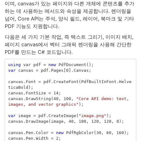
이며, canvas가 있는 페이지와 다른 개체에 콘텐츠를 추가
하는 데 사용하는 메서드와 속성을 제공합니다. 렌더링을
넘어, Core API는 주석, 양식 필드, 레이어, 북마크 및 기타
PDF 기능도 지원합니다.
다음은 세 가지 기본 작업, 즉 텍스트 그리기, 이미지 배치,
페이지 canvas에서 벡터 그래픽 렌더링을 사용해 간단한
PDF를 만드는 C# 코드입니다.
using
var
pdf
=
new
PdfDocument
();
var
canvas
=
pdf
.
Pages
[
0
].
Canvas
;
canvas
.
Font
=
pdf
.
CreateFont
(
PdfBuiltInFont
.
Helve
ticaBold
);
canvas
.
FontSize
=
14
;
canvas
.
DrawString
(
40
,
100
,
"Core API demo: text, 
images, and vector graphics"
);
var
image
=
pdf
.
CreateImage
(
"image.png"
);
canvas
.
DrawImage
(
image
,
40
,
180
,
120
,
120
,
0
);
canvas
.
Pen
.
Color
=
new
PdfRgbColor
(
30
,
60
,
160
);
canvas
.
Pen
.
Width
=
2
;