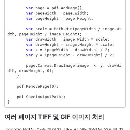
var
page
=
pdf
.
AddPage
();
var
pageWidth
=
page
.
Width
;
var
pageHeight
=
page
.
Height
;
var
scale
=
Math
.
Min
(
pageWidth
/
image
.
Wi
dth
,
pageHeight
/
image
.
Height
);
var
drawWidth
=
image
.
Width
*
scale
;
var
drawHeight
=
image
.
Height
*
scale
;
var
x
=
(
pageWidth
-
drawWidth
)
/
2
;
var
y
=
(
pageHeight
-
drawHeight
)
/
2
;
page
.
Canvas
.
DrawImage
(
image
,
x
,
y
,
drawWi
dth
,
drawHeight
,
0
);
}
pdf
.
RemovePage
(
0
);
pdf
.
Save
(
outputPath
);
}
여러 페이지 TIFF 및 GIF 이미지 처리
Docotic.Pdf는 다중 페이지 TIFF 및 GIF 파일을 완전히 지