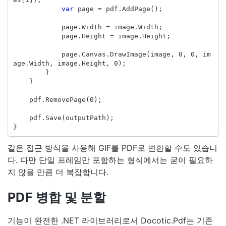
var
page
=
pdf
.
AddPage
();
page
.
Width
=
image
.
Width
;
page
.
Height
=
image
.
Height
;
page
.
Canvas
.
DrawImage
(
image
,
0
,
0
,
im
age
.
Width
,
image
.
Height
,
0
);
}
}
pdf
.
RemovePage
(
0
);
pdf
.
Save
(
outputPath
);
}
같은 접근 방식을 사용해 GIF를 PDF로 변환할 수도 있습니
다. 다만 단일 프레임만 포함하는 형식에서는 굳이 필요하
지 않을 만큼 더 복잡합니다.
PDF 병합 및 분할
기능이 완전한 .NET 라이브러리로서 Docotic.Pdf는 기존