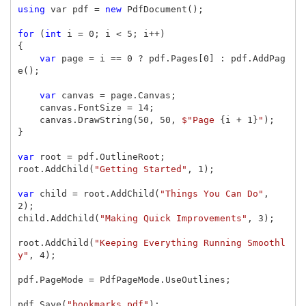
using
var
pdf
=
new
PdfDocument
();
for
(
int
i
=
0
;
i
<
5
;
i
++)
{
var
page
=
i
==
0
?
pdf
.
Pages
[
0
]
:
pdf
.
AddPag
e
();
var
canvas
=
page
.
Canvas
;
canvas
.
FontSize
=
14
;
canvas
.
DrawString
(
50
,
50
,
$"Page 
{
i
+
1
}
"
);
}
var
root
=
pdf
.
OutlineRoot
;
root
.
AddChild
(
"Getting Started"
,
1
);
var
child
=
root
.
AddChild
(
"Things You Can Do"
,
2
);
child
.
AddChild
(
"Making Quick Improvements"
,
3
);
root
.
AddChild
(
"Keeping Everything Running Smoothl
y"
,
4
);
pdf
.
PageMode
=
PdfPageMode
.
UseOutlines
;
pdf
.
Save
(
"bookmarks.pdf"
);