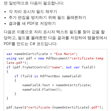
면 일반적으로 다음이 필요합니다:
각 자리 표시자 필드 채우기
추가 편집을 방지하기 위해 필드 플래튼하기
결과를 새 PDF로 저장하기
다음은 이름으로 자리 표시자 텍스트 필드를 찾아 값을 할
당하고, 필드를 플래튼한 다음 결과를 저장하여 템플릿에서
PDF를 만드는 C# 코드입니다:
var
nameOnCertificate
=
"Eva Marin"
;
using
var
pdf
=
new
PdfDocument
(
"certificate-temp
late.pdf"
);
if
(
pdf
.
TryGetControl
(
"name"
,
out
var
field
))
{
if
(
field
is
PdfTextBox
nameField
)
{
nameField
.
Text
=
nameOnCertificate
;
nameField
.
Flatten
();
}
}
pdf
.
Save
(
$"certificate-
{
nameOnCertificate
}
.pdf"
);