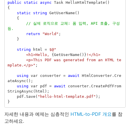
public
static
async
Task
HelloHtmlTemplate
()
{
static
string
GetUserName
()
{
// 실제 로직으로 교체: 폼 입력, API 호출, 구성 
등.
return
"World"
;
}
string
html
=
$@"
        <h1>Hello, 
{
GetUserName
()}
!</h1>
        <p>This PDF was generated from an HTML te
mplate.</p>"
;
using
var
converter
=
await
HtmlConverter
.
Cre
ateAsync
();
using
var
pdf
=
await
converter
.
CreatePdfFrom
StringAsync
(
html
);
pdf
.
Save
(
"hello-html-template.pdf"
);
}
자세한 내용과 예제는 심층적인
HTML-to-PDF 개요
를 참
고하세요.