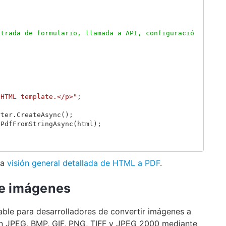
ntrada de formulario, llamada a API, configuració
an HTML template.</p>"
;
rter
.
CreateAsync
();
ePdfFromStringAsync
(
html
);
ra
visión general detallada de HTML a PDF
.
 de imágenes
able para desarrolladores de convertir imágenes a
en JPEG, BMP, GIF, PNG, TIFF y JPEG 2000 mediante