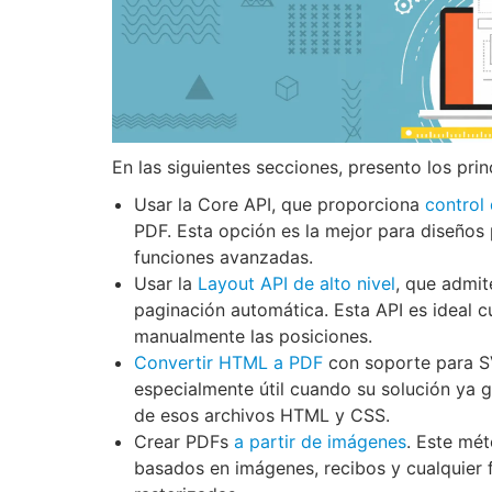
En las siguientes secciones, presento los pri
Usar la Core API, que proporciona
control 
PDF. Esta opción es la mejor para diseño
funciones avanzadas.
Usar la
Layout API de alto nivel
, que admit
paginación automática. Esta API es ideal 
manualmente las posiciones.
Convertir HTML a PDF
con soporte para S
especialmente útil cuando su solución ya
de esos archivos HTML y CSS.
Crear PDFs
a partir de imágenes
. Este mé
basados en imágenes, recibos y cualquier 