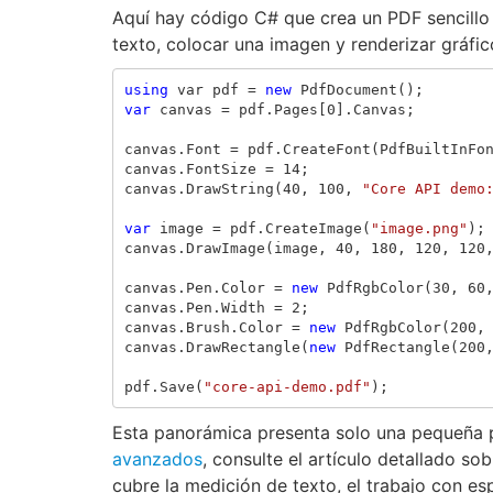
Aquí hay código C# que crea un PDF sencillo
texto, colocar una imagen y renderizar gráfic
using
var
pdf
=
new
PdfDocument
();
var
canvas
=
pdf
.
Pages
[
0
].
Canvas
;
canvas
.
Font
=
pdf
.
CreateFont
(
PdfBuiltInFo
canvas
.
FontSize
=
14
;
canvas
.
DrawString
(
40
,
100
,
"Core API demo
var
image
=
pdf
.
CreateImage
(
"image.png"
);
canvas
.
DrawImage
(
image
,
40
,
180
,
120
,
120
canvas
.
Pen
.
Color
=
new
PdfRgbColor
(
30
,
60
canvas
.
Pen
.
Width
=
2
;
canvas
.
Brush
.
Color
=
new
PdfRgbColor
(
200
,
canvas
.
DrawRectangle
(
new
PdfRectangle
(
200
pdf
.
Save
(
"core-api-demo.pdf"
);
Esta panorámica presenta solo una pequeña 
avanzados
, consulte el artículo detallado so
cubre la medición de texto, el trabajo con esp