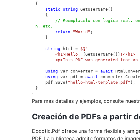
{
static
string
GetUserName
()
{
// Reemplácelo con lógica real: e
n, etc.
return
"World"
;
}
string
html
=
$@"
        <h1>Hello, 
{
GetUserName
()}
!</h1>
        <p>This PDF was generated from 
using
var
converter
=
await
HtmlConve
using
var
pdf
=
await
converter
.
Creat
pdf
.
Save
(
"hello-html-template.pdf"
);
}
Para más detalles y ejemplos, consulte nuest
Creación de PDFs a partir
Docotic.Pdf ofrece una forma flexible y amig
PDF. La biblioteca admite formatos de imag