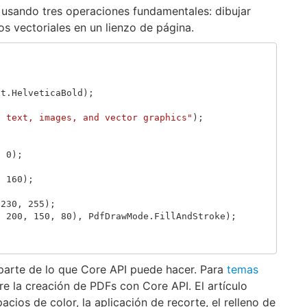
 usando tres operaciones fundamentales: dibujar
os vectoriales en un lienzo de página.
nt
.
HelveticaBold
);
: text, images, and vector graphics"
);
,
0
);
,
160
);
230
,
255
);
,
200
,
150
,
80
),
PdfDrawMode
.
FillAndStroke
);
parte de lo que Core API puede hacer. Para
temas
bre la creación de PDFs con Core API. El artículo
acios de color, la aplicación de recorte, el relleno de