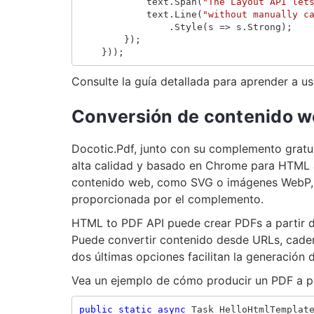
text
.
Span
(
"The Layout API let
text
.
Line
(
"without manually c
.
Style
(
s
=>
s
.
Strong
);
});
}));
Consulte la guía detallada para aprender a u
Conversión de contenido 
Docotic.Pdf, junto con su complemento grat
alta calidad y basado en Chrome para HTML
contenido web, como SVG o imágenes WebP, 
proporcionada por el complemento.
HTML to PDF API puede crear PDFs a partir
Puede convertir contenido desde URLs, cade
dos últimas opciones facilitan la generación 
Vea un ejemplo de cómo producir un PDF a pa
public
static
async
Task
HelloHtmlTemplat