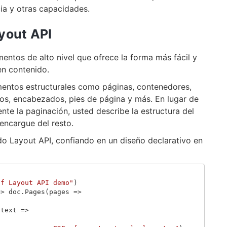
ia y otras capacidades.
yout API
ntos de alto nivel que ofrece la forma más fácil y
en contenido.
ementos estructurales como páginas, contenedores,
los, encabezados, pies de página y más. En lugar de
te la paginación, usted describe la estructura del
encargue del resto.
o Layout API, confiando en un diseño declarativo en
df Layout API demo"
)
=>
doc
.
Pages
(
pages
=>
(
text
=>