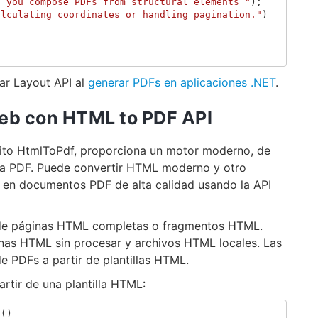
s you compose PDFs from structural elements "
);
alculating coordinates or handling pagination."
)
sar Layout API al
generar PDFs en aplicaciones .NET
.
web con HTML to PDF API
uito HtmlToPdf, proporciona un motor moderno, de
 a PDF. Puede convertir HTML moderno y otro
en documentos PDF de alta calidad usando la API
 de páginas HTML completas o fragmentos HTML.
nas HTML sin procesar y archivos HTML locales. Las
de PDFs a partir de plantillas HTML.
rtir de una plantilla HTML:
e
()