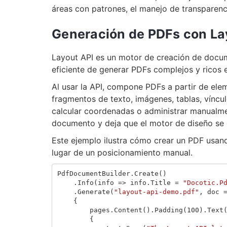
áreas con patrones, el manejo de transparenc
Generación de PDFs con La
Layout API es un motor de creación de docume
eficiente de generar PDFs complejos y ricos 
Al usar la API, compone PDFs a partir de el
fragmentos de texto, imágenes, tablas, víncu
calcular coordenadas o administrar manualmen
documento y deja que el motor de diseño se 
Este ejemplo ilustra cómo crear un PDF usand
lugar de un posicionamiento manual.
PdfDocumentBuilder
.
Create
()
.
Info
(
info
=>
info
.
Title
=
"Docotic.P
.
Generate
(
"layout-api-demo.pdf"
,
doc
{
pages
.
Content
().
Padding
(
100
).
Text
{