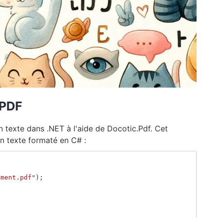
 PDF
texte dans .NET à l'aide de Docotic.Pdf. Cet
 texte formaté en C# :
ument.pdf"
);
s