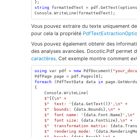
};
string
formattedText
=
pdf
.
GetText
(
option
Console
.
WriteLine
(
formattedText
);
Vous pouvez extraire du texte uniquement dep
pour cela la propriété
PdfTextExtractionOpti
Vous pouvez également obtenir des informati
des analyses avancées. Docotic.Pdf permet d'
caractères
. Cet exemple montre comment extr
using
var
pdf
=
new
PdfDocument
(
"your_doc
PdfPage
page
=
pdf
.
Pages
[
0
];
foreach
(
PdfTextData
data
in
page
.
GetWord
{
Console
.
WriteLine
(
$"
{{
\
n
$"  text: '
{
data
.
GetText
()}
',\n"
+
$"  bounds: 
{
data
.
Bounds
}
,\n"
+
$"  font name: '
{
data
.
Font
.
Name
}
',\n"
$"  font size: 
{
data
.
FontSize
}
,\n"
+
$"  transformation matrix: 
{
data
.
Tran
$"  rendering mode: '
{
data
.
RenderingM
$"  brush: 
{
data
.
Brush
}
,\n"
+