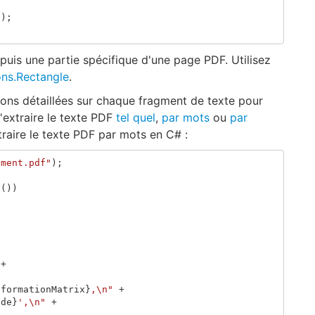
s
);
uis une partie spécifique d'une page PDF. Utilisez
ons.Rectangle
.
ons détaillées sur chaque fragment de texte pour
extraire le texte PDF
tel quel
,
par mots
ou
par
aire le texte PDF par mots en C# :
ument.pdf"
);
s
())
+
sformationMatrix
}
,\n"
+
ode
}
',\n"
+