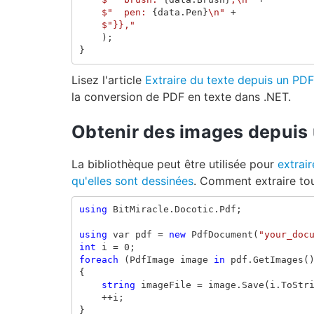
$"  pen: 
{
data
.
Pen
}
\n"
+
$"}},"
);
}
Lisez l'article
Extraire du texte depuis un PDF
la conversion de PDF en texte dans .NET.
Obtenir des images depuis
La bibliothèque peut être utilisée pour
extrai
qu'elles sont dessinées
. Comment extraire to
using
BitMiracle.Docotic.Pdf
;
using
var
pdf
=
new
PdfDocument
(
"your_doc
int
i
=
0
;
foreach
(
PdfImage
image
in
pdf
.
GetImages
(
{
string
imageFile
=
image
.
Save
(
i
.
ToStr
++
i
;
}