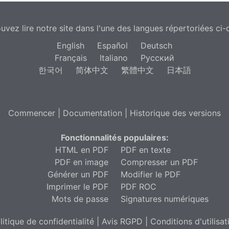
uvez lire notre site dans l'une des langues répertoriées ci-
English
Español
Deutsch
Français
Italiano
Русский
한국어
简体中文
繁體中文
日本語
Commencer
|
Documentation
|
Historique des versions
Fonctionnalités populaires:
HTML en PDF
PDF en texte
PDF en image
Compresser un PDF
Générer un PDF
Modifier le PDF
Imprimer le PDF
PDF ROC
Mots de passe
Signatures numériques
litique de confidentialité
|
Avis RGPD
|
Conditions d'utilisat