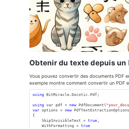
Obtenir du texte depuis un
Vous pouvez convertir des documents PDF en 
exemple montre comment convertir un PDF en
using
BitMiracle.Docotic.Pdf
;
using
var
pdf
=
new
PdfDocument
(
"your_doc
var
options
=
new
PdfTextExtractionOption
{
SkipInvisibleText
=
true
,
WithFormatting
=
true