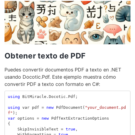
Obtener texto de PDF
Puedes convertir documentos PDF a texto en .NET
usando Docotic.Pdf. Este ejemplo muestra cómo
convertir PDF a texto con formato en C#:
using
BitMiracle.Docotic.Pdf
;
using
var
pdf
=
new
PdfDocument
(
"your_document.pd
f"
);
var
options
=
new
PdfTextExtractionOptions
{
SkipInvisibleText
=
true
,
WithFormatting
=
true