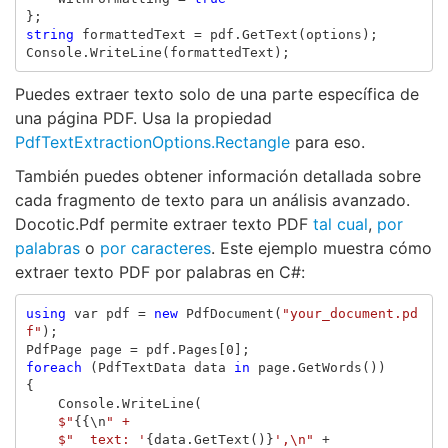
};
string
formattedText
=
pdf
.
GetText
(
options
);
Console
.
WriteLine
(
formattedText
);
Puedes extraer texto solo de una parte específica de
una página PDF. Usa la propiedad
PdfTextExtractionOptions.Rectangle
para eso.
También puedes obtener información detallada sobre
cada fragmento de texto para un análisis avanzado.
Docotic.Pdf permite extraer texto PDF
tal cual
,
por
palabras
o
por caracteres
. Este ejemplo muestra cómo
extraer texto PDF por palabras en C#:
using
var
pdf
=
new
PdfDocument
(
"your_document.pd
f"
);
PdfPage
page
=
pdf
.
Pages
[
0
];
foreach
(
PdfTextData
data
in
page
.
GetWords
())
{
Console
.
WriteLine
(
$"
{{
\
n
$"  text: '
{
data
.
GetText
()}
',\n"
+