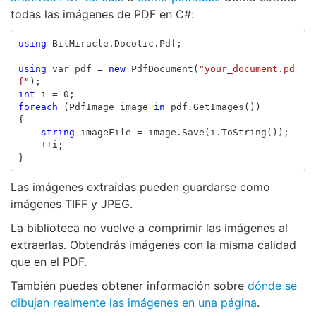
todas las imágenes de PDF en C#:
using
BitMiracle.Docotic.Pdf
;
using
var
pdf
=
new
PdfDocument
(
"your_document.pd
f"
);
int
i
=
0
;
foreach
(
PdfImage
image
in
pdf
.
GetImages
())
{
string
imageFile
=
image
.
Save
(
i
.
ToString
());
++
i
;
}
Las imágenes extraídas pueden guardarse como
imágenes TIFF y JPEG.
La biblioteca no vuelve a comprimir las imágenes al
extraerlas. Obtendrás imágenes con la misma calidad
que en el PDF.
También puedes obtener información sobre
dónde se
dibujan realmente las imágenes en una página
.