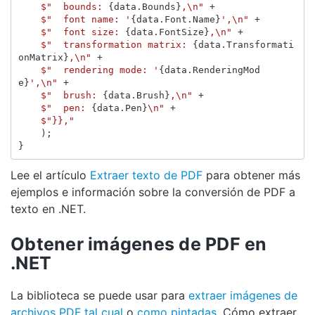
$"  bounds: 
{
data
.
Bounds
}
,\n"
+
$"  font name: '
{
data
.
Font
.
Name
}
',\n"
+
$"  font size: 
{
data
.
FontSize
}
,\n"
+
$"  transformation matrix: 
{
data
.
Transformati
onMatrix
}
,\n"
+
$"  rendering mode: '
{
data
.
RenderingMod
e
}
',\n"
+
$"  brush: 
{
data
.
Brush
}
,\n"
+
$"  pen: 
{
data
.
Pen
}
\n"
+
$"}},"
);
}
Lee el artículo
Extraer texto de PDF
para obtener más
ejemplos e información sobre la conversión de PDF a
texto en .NET.
Obtener imágenes de PDF en
.NET
La biblioteca se puede usar para
extraer imágenes de
archivos PDF tal cual
o
como pintadas
. Cómo extraer