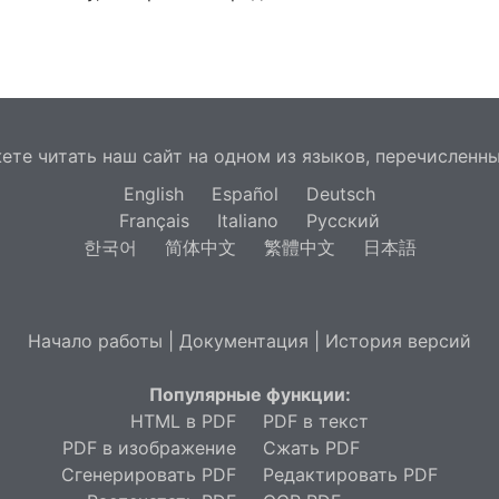
ете читать наш сайт на одном из языков, перечисленны
English
Español
Deutsch
Français
Italiano
Русский
한국어
简体中文
繁體中文
日本語
Начало работы
|
Документация
|
История версий
Популярные функции:
HTML в PDF
PDF в текст
PDF в изображение
Сжать PDF
Сгенерировать PDF
Редактировать PDF