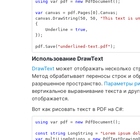
using
var
pdf
=
new
PdfDocument
();
var
canvas
=
pdf
.
Pages
[
0
].
Canvas
;
canvas
.
DrawString
(
50
,
50
,
"This text is u
{
Underline
=
true
,
});
pdf
.
Save
(
"underlined-text.pdf"
);
Использование DrawText
DrawText
может отображать несколько стр
Метод обрабатывает переносы строк и обр
разрешенное пространство.
Параметры ри
вертикальное выравнивание текста и друг
отображается.
Вот как рисовать текст в PDF на C#:
using
var
pdf
=
new
PdfDocument
();
const
string
LongString
=
"Lorem ipsum do
var
multiLineOptions
=
new
PdfTextDrawing