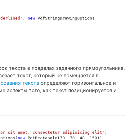
nderlined"
,
new
PdfStringDrawingOptions
ок текста в пределах заданного прямоугольника.
езает текст, который не помещается в
сования текста
определяют горизонтальное и
ие аспекты того, как текст позиционируется и
lor sit amet, consectetur adipisicing elit"
;
Options
(
new
PdfRectangle
(
70
,
70
,
40
,
150
))