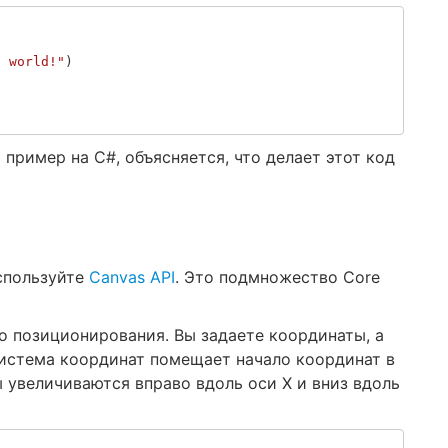
, world!"
)
пример на C#, объясняется, что делает этот код
используйте
Canvas API
. Это подмножество Core
о позиционирования. Вы задаете координаты, а
 Система координат помещает начало координат в
 увеличиваются вправо вдоль оси X и вниз вдоль