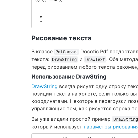
(0,0) ──► X

  │

  │

  ▼

Рисование текста
В классе
Docotic.Pdf предостав
PdfCanvas
текста:
и
. Оба метод
DrawString
DrawText
перед рисованием любого текста рекомен
Использование DrawString
DrawString
всегда рисует одну строку тек
позиции текста на холсте, если только вы
координатами. Некоторые перегрузки поз
управляющие тем, как рисуется строка те
Вы уже видели простой пример
DrawString
который использует
параметры рисования