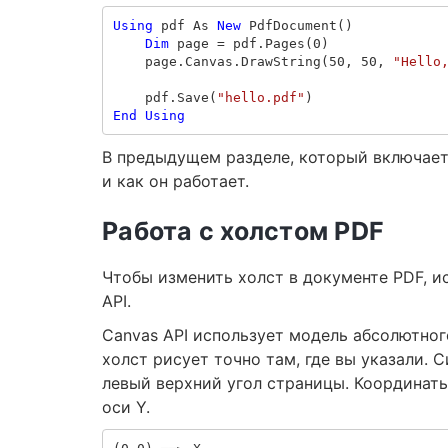
Using
pdf
As
New
PdfDocument
()
Dim
page
=
pdf
.
Pages
(
0
)
page
.
Canvas
.
DrawString
(
50
,
50
,
"Hello
pdf
.
Save
(
"hello.pdf"
)
End
Using
В предыдущем разделе, который включает 
и как он работает.
Работа с холстом PDF
Чтобы изменить холст в документе PDF, 
API.
Canvas API использует модель абсолютног
холст рисует точно там, где вы указали.
левый верхний угол страницы. Координаты
оси Y.