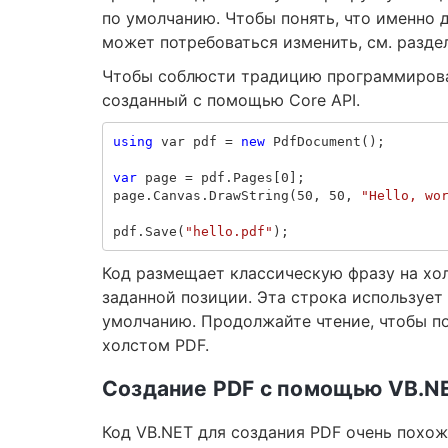
по умолчанию. Чтобы понять, что именно 
может потребоваться изменить, см. разд
Чтобы соблюсти традицию программирован
созданный с помощью Core API.
using
var
pdf
=
new
PdfDocument
();
var
page
=
pdf
.
Pages
[
0
];
page
.
Canvas
.
DrawString
(
50
,
50
,
"Hello, wo
pdf
.
Save
(
"hello.pdf"
);
Код размещает классическую фразу на хол
заданной позиции. Эта строка используе
умолчанию. Продолжайте чтение, чтобы п
холстом PDF.
Создание PDF с помощью VB.N
Код VB.NET для создания PDF очень похож