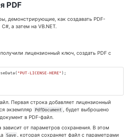
ия PDF
ры, демонстрирующие, как создавать PDF-
C#, а затем на VB.NET.
и получили лицензионный ключ, создать PDF с
nseData
(
"PUT-LICENSE-HERE"
);
файл. Первая строка добавляет лицензионный
тся экземпляр
, будет выброшено
PdfDocument
документ в PDF-файл.
 зависит от параметров сохранения. В этом
да
, которая сохраняет файл с параметрами
Save