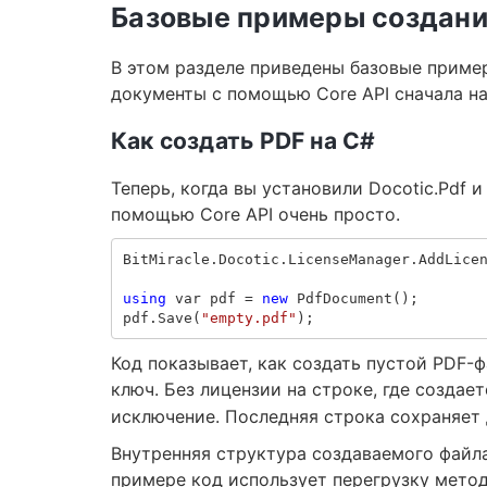
Базовые примеры создан
В этом разделе приведены базовые приме
документы с помощью Core API сначала на 
Как создать PDF на C#
Теперь, когда вы установили Docotic.Pdf 
помощью Core API очень просто.
BitMiracle
.
Docotic
.
LicenseManager
.
AddLice
using
var
pdf
=
new
PdfDocument
();
pdf
.
Save
(
"empty.pdf"
);
Код показывает, как создать пустой PDF-
ключ. Без лицензии на строке, где создае
исключение. Последняя строка сохраняет 
Внутренняя структура создаваемого файла
примере код использует перегрузку мето