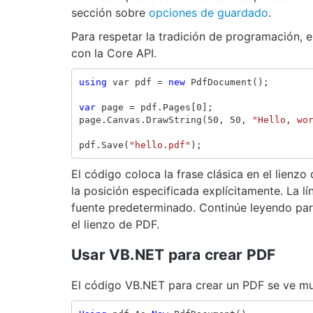
sección sobre
opciones de guardado
.
Para respetar la tradición de programación, 
con la Core API.
using
var
pdf
=
new
PdfDocument
();
var
page
=
pdf
.
Pages
[
0
];
page
.
Canvas
.
DrawString
(
50
,
50
,
"Hello, wo
pdf
.
Save
(
"hello.pdf"
);
El código coloca la frase clásica en el lien
la posición especificada explícitamente. La l
fuente predeterminado. Continúe leyendo para
el lienzo de PDF.
Usar VB.NET para crear PDF
El código VB.NET para crear un PDF se ve muy 