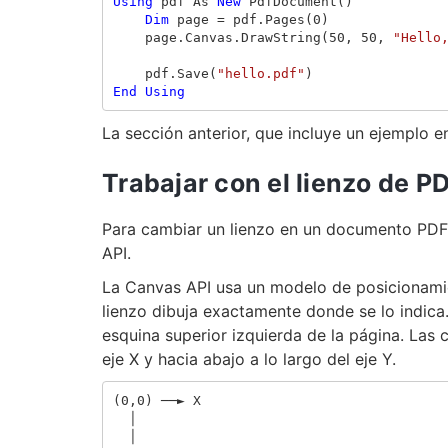
Using
pdf
As
New
PdfDocument
()
Dim
page
=
pdf
.
Pages
(
0
)
page
.
Canvas
.
DrawString
(
50
,
50
,
"Hello
pdf
.
Save
(
"hello.pdf"
)
End
Using
La sección anterior, que incluye un ejemplo 
Trabajar con el lienzo de P
Para cambiar un lienzo en un documento PDF
API.
La Canvas API usa un modelo de posicionamie
lienzo dibuja exactamente donde se lo indica
esquina superior izquierda de la página. Las
eje X y hacia abajo a lo largo del eje Y.
(0,0) ──► X

  │

  │
