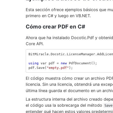
Esta sección ofrece ejemplos básicos que m
primero en C# y luego en VB.NET.
Cómo crear PDF en C#
Ahora que ha instalado Docotic.Pdf y obtenido
Core API.
BitMiracle
.
Docotic
.
LicenseManager
.
AddLice
using
var
pdf
=
new
PdfDocument
();
pdf
.
Save
(
"empty.pdf"
);
El código muestra cómo crear un archivo PDF
licencia. Sin una licencia, obtendrá una excep
última línea guarda el documento en un archi
La estructura interna del archivo creado dep
el código usa la sobrecarga del método
Save
entender qué hacen estos valores predetermi