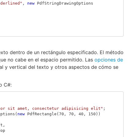
nderlined"
,
new
PdfStringDrawingOptions
exto dentro de un rectángulo especificado. El método
 que no cabe en el espacio permitido. Las
opciones de
al y vertical del texto y otros aspectos de cómo se
o C#:
lor sit amet, consectetur adipisicing elit"
;
Options
(
new
PdfRectangle
(
70
,
70
,
40
,
150
))
ft
,
Top