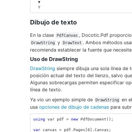
  ▼

Dibujo de texto
En la clase
, Docotic.Pdf proporcio
PdfCanvas
y
. Ambos métodos usan 
DrawString
DrawText
recomienda establecer la fuente que necesite 
Uso de DrawString
DrawString
siempre dibuja una sola línea de 
posición actual del texto del lienzo, salvo q
Algunas sobrecargas permiten especificar op
línea de texto.
Ya vio un ejemplo simple de
en el
DrawString
usa
opciones de dibujo de cadenas
para subr
using
var
pdf
=
new
PdfDocument
();
var
canvas
=
pdf
.
Pages
[
0
].
Canvas
;