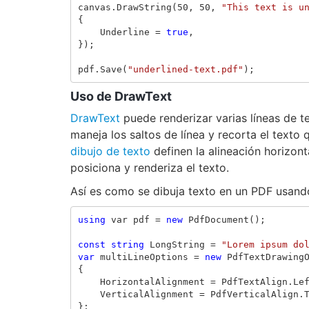
canvas
.
DrawString
(
50
,
50
,
"This text is u
{
Underline
=
true
,
});
pdf
.
Save
(
"underlined-text.pdf"
);
Uso de DrawText
DrawText
puede renderizar varias líneas de t
maneja los saltos de línea y recorta el texto
dibujo de texto
definen la alineación horizont
posiciona y renderiza el texto.
Así es como se dibuja texto en un PDF usand
using
var
pdf
=
new
PdfDocument
();
const
string
LongString
=
"Lorem ipsum do
var
multiLineOptions
=
new
PdfTextDrawing
{
HorizontalAlignment
=
PdfTextAlign
.
Le
VerticalAlignment
=
PdfVerticalAlign
.
};