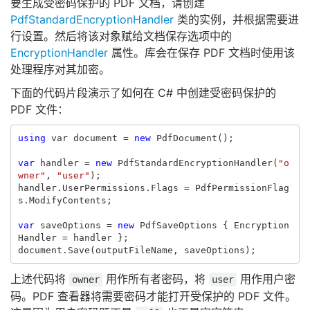
要生成受密码保护的 PDF 文档，请创建
PdfStandardEncryptionHandler
类的实例，并根据需要进
行设置。然后将该对象赋给文档保存选项中的
EncryptionHandler
属性。库会在保存 PDF 文档时使用该
处理程序对其加密。
下面的代码片段演示了如何在 C# 中创建受密码保护的
PDF 文件：
using
var
document
=
new
PdfDocument
();
var
handler
=
new
PdfStandardEncryptionHandler
(
"o
wner"
,
"user"
);
handler
.
UserPermissions
.
Flags
=
PdfPermissionFlag
s
.
ModifyContents
;
var
saveOptions
=
new
PdfSaveOptions
{
Encryption
Handler
=
handler
};
document
.
Save
(
outputFileName
,
saveOptions
);
上述代码将
用作所有者密码，将
用作用户密
owner
user
码。PDF 查看器将需要密码才能打开受保护的 PDF 文件。