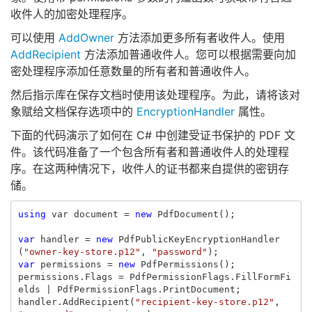
收件人的加密处理程序。
可以使用
AddOwner
方法添加更多所有者收件人。使用
AddRecipient
方法添加普通收件人。您可以根据需要向加
密处理程序添加任意数量的所有者和普通收件人。
然后指示库在保存文档时使用该处理程序。为此，请将该对
象赋给文档保存选项中的
EncryptionHandler
属性。
下面的代码演示了如何在 C# 中创建受证书保护的 PDF 文
件。该代码准备了一个包含所有者和普通收件人的处理程
序。在这两种情况下，收件人的证书都来自提供的密钥存
储。
using
var
document
=
new
PdfDocument
();
var
handler
=
new
PdfPublicKeyEncryptionHandler
(
"owner-key-store.p12"
,
"password"
);
var
permissions
=
new
PdfPermissions
();
permissions
.
Flags
=
PdfPermissionFlags
.
FillFormFi
elds
|
PdfPermissionFlags
.
PrintDocument
;
handler
.
AddRecipient
(
"recipient-key-store.p12"
,