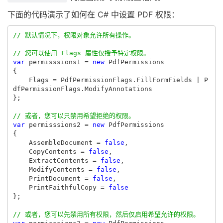
下面的代码演示了如何在 C# 中设置 PDF 权限：
// 默认情况下，权限对象允许所有操作。
// 您可以使用 Flags 属性仅授予特定权限。
var
permisssions1
=
new
PdfPermissions
{
Flags
=
PdfPermissionFlags
.
FillFormFields
|
P
dfPermissionFlags
.
ModifyAnnotations
};
// 或者，您可以只禁用希望拒绝的权限。 
var
permisssions2
=
new
PdfPermissions
{
AssembleDocument
=
false
,
CopyContents
=
false
,
ExtractContents
=
false
,
ModifyContents
=
false
,
PrintDocument
=
false
,
PrintFaithfulCopy
=
false
};
// 或者，您可以先禁用所有权限，然后仅启用希望允许的权限。