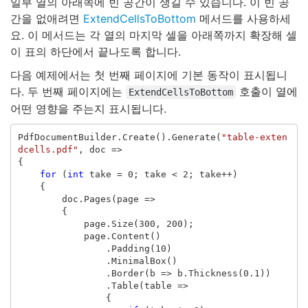
일부 열의 아래쪽에 빈 공간이 생길 수 있습니다. 이 빈 공
간을 없애려면
ExtendCellsToBottom
메서드를 사용하세
요. 이 메서드는 각 열의 마지막 셀을 아래쪽까지 확장해 셀
이 표의 하단에서 끝나도록 합니다.
다음 예제에서는 첫 번째 페이지에 기본 동작이 표시됩니
다. 두 번째 페이지에는
호출이 열에
ExtendCellsToBottom
어떤 영향을 주는지 표시됩니다.
PdfDocumentBuilder
.
Create
().
Generate
(
"table-exten
dcells.pdf"
,
doc
=>
{
for
(
int
take
=
0
;
take
<
2
;
take
++)
{
doc
.
Pages
(
page
=>
{
page
.
Size
(
300
,
200
);
page
.
Content
()
.
Padding
(
10
)
.
MinimalBox
()
.
Border
(
b
=>
b
.
Thickness
(
0.1
))
.
Table
(
table
=>
{