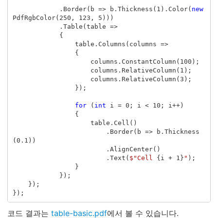
.
Border
(
b
=>
b
.
Thickness
(
1
).
Color
(
new
PdfRgbColor
(
250
,
123
,
5
)))
.
Table
(
table
=>
{
table
.
Columns
(
columns
=>
{
columns
.
ConstantColumn
(
100
);
columns
.
RelativeColumn
(
1
);
columns
.
RelativeColumn
(
3
);
});
for
(
int
i
=
0
;
i
<
10
;
i
++)
{
table
.
Cell
()
.
Border
(
b
=>
b
.
Thickness
(
0.1
))
.
AlignCenter
()
.
Text
(
$"Cell 
{
i
+
1
}
"
);
}
});
});
});
코드 결과는
table-basic.pdf
에서 볼 수 있습니다.