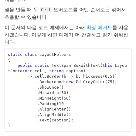
셀을 만들 때 두
오버로드를 어떤 순서로든 섞어서
Cell
호출할 수 있습니다.
이 문서의 다음 코드 예제에서는 아래
확장 메서드
를 사용
하겠습니다. 이렇게 하면 예제가 더 간결하고 읽기 쉬워집
니다.
static
class
LayoutHelpers
{
public
static
TextSpan
BoxWithText
(
this
Layou
tContainer
cell
,
string
caption
)
=>
cell
.
Border
(
b
=>
b
.
Thickness
(
0.5
))
.
Background
(
new
PdfGrayColor
(
75
))
.
ShowOnce
()
.
MinWidth
(
50
)
.
MinHeight
(
50
)
.
Padding
(
10
)
.
AlignCenter
()
.
AlignMiddle
()
.
Text
(
caption
);
}