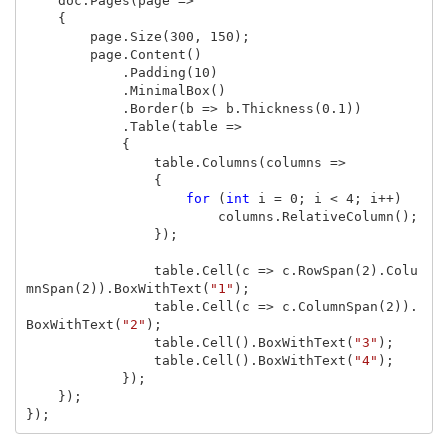
doc
.
Pages
(
page
=>
{
page
.
Size
(
300
,
150
);
page
.
Content
()
.
Padding
(
10
)
.
MinimalBox
()
.
Border
(
b
=>
b
.
Thickness
(
0.1
))
.
Table
(
table
=>
{
table
.
Columns
(
columns
=>
{
for
(
int
i
=
0
;
i
<
4
;
i
++)
columns
.
RelativeColumn
();
});
table
.
Cell
(
c
=>
c
.
RowSpan
(
2
).
Colu
mnSpan
(
2
)).
BoxWithText
(
"1"
);
table
.
Cell
(
c
=>
c
.
ColumnSpan
(
2
)).
BoxWithText
(
"2"
);
table
.
Cell
().
BoxWithText
(
"3"
);
table
.
Cell
().
BoxWithText
(
"4"
);
});
});
});