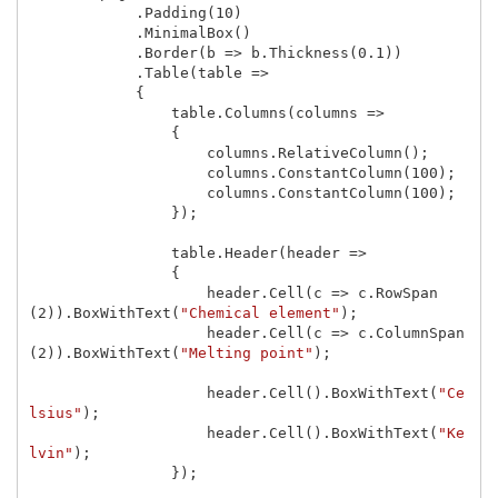
.
Padding
(
10
)
.
MinimalBox
()
.
Border
(
b
=>
b
.
Thickness
(
0.1
))
.
Table
(
table
=>
{
table
.
Columns
(
columns
=>
{
columns
.
RelativeColumn
();
columns
.
ConstantColumn
(
100
);
columns
.
ConstantColumn
(
100
);
});
table
.
Header
(
header
=>
{
header
.
Cell
(
c
=>
c
.
RowSpan
(
2
)).
BoxWithText
(
"Chemical element"
);
header
.
Cell
(
c
=>
c
.
ColumnSpan
(
2
)).
BoxWithText
(
"Melting point"
);
header
.
Cell
().
BoxWithText
(
"Ce
lsius"
);
header
.
Cell
().
BoxWithText
(
"Ke
lvin"
);
});