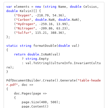
var
elements
=
new
(
string
Name
,
double
Celsius
,
double
Kelvin
)[]
{
(
"Oxygen"
,
-
218.79
,
54.36
),
(
"Carbon"
,
double
.
NaN
,
double
.
NaN
),
(
"Hydrogen"
,
-
259.16
,
13.99
),
(
"Nitrogen"
,
-
209.86
,
63.23
),
(
"Sulfur"
,
115.21
,
388.36
),
};
static
string
formatDouble
(
double
val
)
{
return
double
.
IsNaN
(
val
)
?
string
.
Empty
:
val
.
ToString
(
CultureInfo
.
InvariantCultu
re
);
}
PdfDocumentBuilder
.
Create
().
Generate
(
"table-heade
r.pdf"
,
doc
=>
{
doc
.
Pages
(
page
=>
{
page
.
Size
(
400
,
500
);
page
.
Content
()