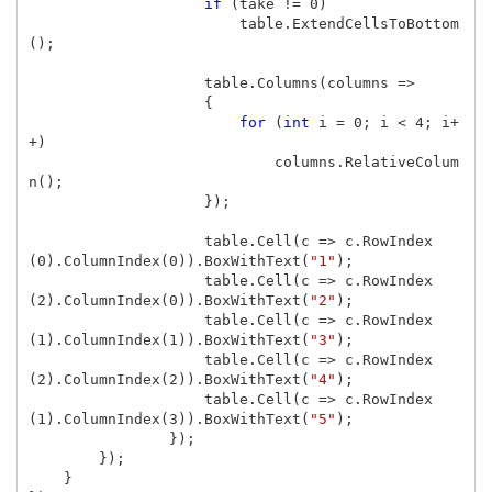
if
(
take
!=
0
)
table
.
ExtendCellsToBottom
();
table
.
Columns
(
columns
=>
{
for
(
int
i
=
0
;
i
<
4
;
i
+
+)
columns
.
RelativeColum
n
();
});
table
.
Cell
(
c
=>
c
.
RowIndex
(
0
).
ColumnIndex
(
0
)).
BoxWithText
(
"1"
);
table
.
Cell
(
c
=>
c
.
RowIndex
(
2
).
ColumnIndex
(
0
)).
BoxWithText
(
"2"
);
table
.
Cell
(
c
=>
c
.
RowIndex
(
1
).
ColumnIndex
(
1
)).
BoxWithText
(
"3"
);
table
.
Cell
(
c
=>
c
.
RowIndex
(
2
).
ColumnIndex
(
2
)).
BoxWithText
(
"4"
);
table
.
Cell
(
c
=>
c
.
RowIndex
(
1
).
ColumnIndex
(
3
)).
BoxWithText
(
"5"
);
});
});
}