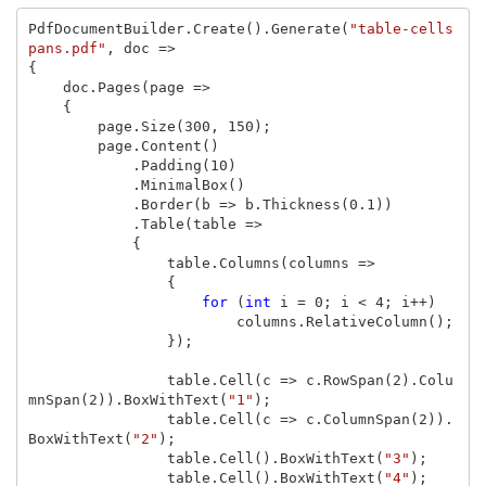
PdfDocumentBuilder
.
Create
().
Generate
(
"table-cells
pans.pdf"
,
doc
=>
{
doc
.
Pages
(
page
=>
{
page
.
Size
(
300
,
150
);
page
.
Content
()
.
Padding
(
10
)
.
MinimalBox
()
.
Border
(
b
=>
b
.
Thickness
(
0.1
))
.
Table
(
table
=>
{
table
.
Columns
(
columns
=>
{
for
(
int
i
=
0
;
i
<
4
;
i
++)
columns
.
RelativeColumn
();
});
table
.
Cell
(
c
=>
c
.
RowSpan
(
2
).
Colu
mnSpan
(
2
)).
BoxWithText
(
"1"
);
table
.
Cell
(
c
=>
c
.
ColumnSpan
(
2
)).
BoxWithText
(
"2"
);
table
.
Cell
().
BoxWithText
(
"3"
);
table
.
Cell
().
BoxWithText
(
"4"
);