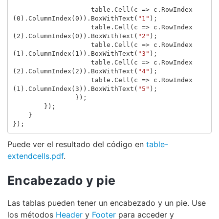
table
.
Cell
(
c
=>
c
.
RowIndex
(
0
).
ColumnIndex
(
0
)).
BoxWithText
(
"1"
);
table
.
Cell
(
c
=>
c
.
RowIndex
(
2
).
ColumnIndex
(
0
)).
BoxWithText
(
"2"
);
table
.
Cell
(
c
=>
c
.
RowIndex
(
1
).
ColumnIndex
(
1
)).
BoxWithText
(
"3"
);
table
.
Cell
(
c
=>
c
.
RowIndex
(
2
).
ColumnIndex
(
2
)).
BoxWithText
(
"4"
);
table
.
Cell
(
c
=>
c
.
RowIndex
(
1
).
ColumnIndex
(
3
)).
BoxWithText
(
"5"
);
});
});
}
});
Puede ver el resultado del código en
table-
extendcells.pdf
.
Encabezado y pie
Las tablas pueden tener un encabezado y un pie. Use
los métodos
Header
y
Footer
para acceder y