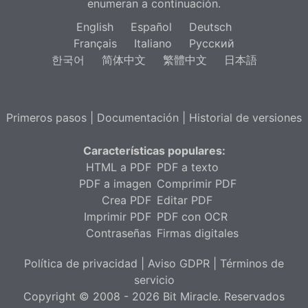
enumeran a continuación.
English
Español
Deutsch
Français
Italiano
Русский
한국어
简体中文
繁體中文
日本語
Primeros pasos
|
Documentación
|
Historial de versiones
Características populares:
HTML a PDF
PDF a texto
PDF a imagen
Comprimir PDF
Crea PDF
Editar PDF
Imprimir PDF
PDF con OCR
Contraseñas
Firmas digitales
Política de privacidad
|
Aviso GDPR
|
Términos de
servicio
Copyright © 2008 - 2026 Bit Miracle. Reservados