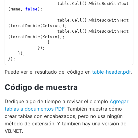
table
.
Cell
().
WhiteBoxWithText
(
Name
,
false
);
table
.
Cell
().
WhiteBoxWithText
(
formatDouble
(
Celsius
));
table
.
Cell
().
WhiteBoxWithText
(
formatDouble
(
Kelvin
));
}
});
});
});
Puede ver el resultado del código en
table-header.pdf
.
Código de muestra
Dedique algo de tiempo a revisar el ejemplo
Agregar
tablas a documentos PDF
. También muestra cómo
crear tablas con encabezados, pero no usa ningún
método de extensión. Y también hay una versión de
VB.NET.