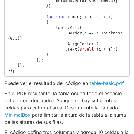
columns
.
RelativeColumn
(
3
);
});
for
(
int
i
=
0
;
i
<
10
;
i
++)
{
table
.
Cell
()
.
Border
(
b
=>
b
.
Thickness
(
0.1
))
.
AlignCenter
()
.
Text
(
$"Cell 
{
i
+
1
}
"
);
}
});
});
});
Puede ver el resultado del código en
table-basic.pdf
.
En el PDF resultante, la tabla ocupa todo el espacio
del contenedor padre. Aunque no hay suficientes
celdas para cubrir el área. Descomente la llamada
MinimalBox
para limitar la altura de la tabla a la suma
de las alturas de sus filas.
El código define tres columnas y agrega 10 celdas a la