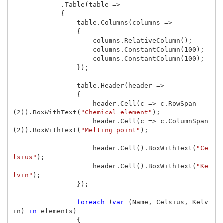
.
Table
(
table
=>
{
table
.
Columns
(
columns
=>
{
columns
.
RelativeColumn
();
columns
.
ConstantColumn
(
100
);
columns
.
ConstantColumn
(
100
);
});
table
.
Header
(
header
=>
{
header
.
Cell
(
c
=>
c
.
RowSpan
(
2
)).
BoxWithText
(
"Chemical element"
);
header
.
Cell
(
c
=>
c
.
ColumnSpan
(
2
)).
BoxWithText
(
"Melting point"
);
header
.
Cell
().
BoxWithText
(
"Ce
lsius"
);
header
.
Cell
().
BoxWithText
(
"Ke
lvin"
);
});
foreach
(
var
(
Name
,
Celsius
,
Kelv
in
)
in
elements
)
{