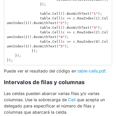
});
table
.
Cell
().
BoxWithText
(
"1"
);
table
.
Cell
(
c
=>
c
.
RowIndex
(
1
).
Col
umnIndex
(
1
)).
BoxWithText
(
"2"
);
table
.
Cell
().
BoxWithText
(
"3"
);
table
.
Cell
(
c
=>
c
.
RowIndex
(
2
).
Col
umnIndex
(
2
)).
BoxWithText
(
"4"
);
table
.
Cell
(
c
=>
c
.
RowIndex
(
0
).
Col
umnIndex
(
3
)).
BoxWithText
(
"5"
);
});
});
});
Puede ver el resultado del código en
table-cells.pdf
.
Intervalos de filas y columnas
Las celdas pueden abarcar varias filas y/o varias
columnas. Use la sobrecarga de
Cell
que acepta un
delegado para especificar el número de filas y
columnas que abarcará la celda.