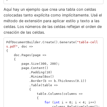
Aquí hay un ejemplo que crea una tabla con celdas
colocadas tanto explícita como implícitamente. Usé el
método de extensión para aplicar estilo y texto a las
celdas. Los números de las celdas reflejan el orden de
creación de las celdas.
PdfDocumentBuilder
.
Create
().
Generate
(
"table-cell
s.pdf"
,
doc
=>
{
doc
.
Pages
(
page
=>
{
page
.
Size
(
300
,
200
);
page
.
Content
()
.
Padding
(
10
)
.
MinimalBox
()
.
Border
(
b
=>
b
.
Thickness
(
0.1
))
.
Table
(
table
=>
{
table
.
Columns
(
columns
=>
{
for
(
int
i
=
0
;
i
<
4
;
i
++)
columns
.
RelativeColumn
();