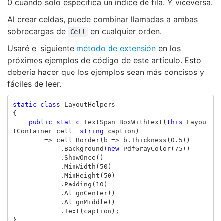
0 cuando solo especifica un índice de fila. Y viceversa.
Al crear celdas, puede combinar llamadas a ambas
sobrecargas de
en cualquier orden.
Cell
Usaré el siguiente
método de extensión
en los
próximos ejemplos de código de este artículo. Esto
debería hacer que los ejemplos sean más concisos y
fáciles de leer.
static
class
LayoutHelpers
{
public
static
TextSpan
BoxWithText
(
this
Layou
tContainer
cell
,
string
caption
)
=>
cell
.
Border
(
b
=>
b
.
Thickness
(
0.5
))
.
Background
(
new
PdfGrayColor
(
75
))
.
ShowOnce
()
.
MinWidth
(
50
)
.
MinHeight
(
50
)
.
Padding
(
10
)
.
AlignCenter
()
.
AlignMiddle
()
.
Text
(
caption
);
}