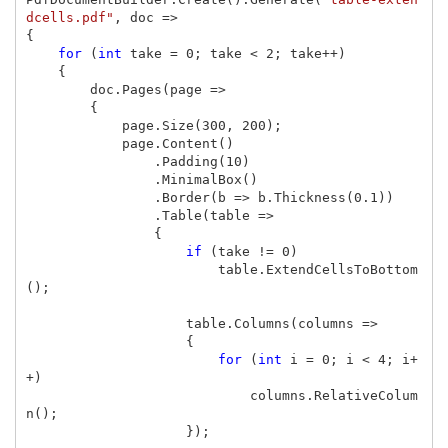
dcells.pdf"
,
doc
=>
{
for
(
int
take
=
0
;
take
<
2
;
take
++)
{
doc
.
Pages
(
page
=>
{
page
.
Size
(
300
,
200
);
page
.
Content
()
.
Padding
(
10
)
.
MinimalBox
()
.
Border
(
b
=>
b
.
Thickness
(
0.1
))
.
Table
(
table
=>
{
if
(
take
!=
0
)
table
.
ExtendCellsToBottom
();
table
.
Columns
(
columns
=>
{
for
(
int
i
=
0
;
i
<
4
;
i
+
+)
columns
.
RelativeColum
n
();
});