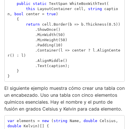
public
static
TextSpan
WhiteBoxWithText
(
this
LayoutContainer
cell
,
string
captio
n
,
bool
center
=
true
)
{
return
cell
.
Border
(
b
=>
b
.
Thickness
(
0.5
))
.
ShowOnce
()
.
MinWidth
(
50
)
.
MinHeight
(
50
)
.
Padding
(
10
)
.
Container
(
l
=>
center
?
l
.
AlignCente
r
()
:
l
)
.
AlignMiddle
()
.
Text
(
caption
);
}
}
El siguiente ejemplo muestra cómo crear una tabla con
un encabezado. Uso una tabla con cinco elementos
químicos esenciales. Hay el nombre y el punto de
fusión en grados Celsius y Kelvin para cada elemento.
var
elements
=
new
(
string
Name
,
double
Celsius
,
double
Kelvin
)[]
{