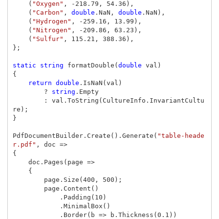
(
"Oxygen"
,
-
218.79
,
54.36
),
(
"Carbon"
,
double
.
NaN
,
double
.
NaN
),
(
"Hydrogen"
,
-
259.16
,
13.99
),
(
"Nitrogen"
,
-
209.86
,
63.23
),
(
"Sulfur"
,
115.21
,
388.36
),
};
static
string
formatDouble
(
double
val
)
{
return
double
.
IsNaN
(
val
)
?
string
.
Empty
:
val
.
ToString
(
CultureInfo
.
InvariantCultu
re
);
}
PdfDocumentBuilder
.
Create
().
Generate
(
"table-heade
r.pdf"
,
doc
=>
{
doc
.
Pages
(
page
=>
{
page
.
Size
(
400
,
500
);
page
.
Content
()
.
Padding
(
10
)
.
MinimalBox
()
.
Border
(
b
=>
b
.
Thickness
(
0.1
))