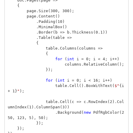
doc
.
Pages
(
page
=>
{
page
.
Size
(
300
,
300
);
page
.
Content
()
.
Padding
(
10
)
.
MinimalBox
()
.
Border
(
b
=>
b
.
Thickness
(
0.1
))
.
Table
(
table
=>
{
table
.
Columns
(
columns
=>
{
for
(
int
i
=
0
;
i
<
4
;
i
++)
columns
.
RelativeColumn
();
});
for
(
int
i
=
0
;
i
<
16
;
i
++)
table
.
Cell
().
BoxWithText
(
$"
{
i
+
1
}
"
);
table
.
Cell
(
c
=>
c
.
RowIndex
(
2
).
Col
umnIndex
(
1
).
ColumnSpan
(
3
))
.
Background
(
new
PdfRgbColor
(
2
50
,
123
,
5
),
50
);
});
});