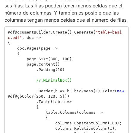
sus filas. Las filas pueden tener menos celdas que el
número de columnas. Y también es posible que las
columnas tengan menos celdas que el número de filas.
PdfDocumentBuilder
.
Create
().
Generate
(
"table-basi
c.pdf"
,
doc
=>
{
doc
.
Pages
(
page
=>
{
page
.
Size
(
300
,
100
);
page
.
Content
()
.
Padding
(
10
)
//.MinimalBox()
.
Border
(
b
=>
b
.
Thickness
(
1
).
Color
(
new
PdfRgbColor
(
250
,
123
,
5
)))
.
Table
(
table
=>
{
table
.
Columns
(
columns
=>
{
columns
.
ConstantColumn
(
100
);
columns
.
RelativeColumn
(
1
);