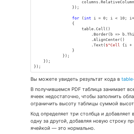
columns
.
RelativeColum
});
for
(
int
i
=
0
;
i
<
10
;
i
{
table
.
Cell
()
.
Border
(
b
=>
b
.
Th
.
AlignCenter
()
.
Text
(
$"Cell 
{
i
+
}
});
});
});
Вы можете увидеть результат кода в
table
В получившемся PDF таблица занимает все
ячеек недостаточно, чтобы заполнить обл
ограничить высоту таблицы суммой высот 
Код определяет три столбца и добавляет 
одну за другой, добавляя новую строку п
ячейкой — это нормально.