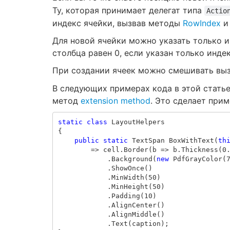
Ту, которая принимает делегат типа
Actio
индекс ячейки, вызвав методы
RowIndex
Для новой ячейки можно указать только и
столбца равен 0, если указан только индек
При создании ячеек можно смешивать вы
В следующих примерах кода в этой стать
метод
extension method
. Это сделает при
static
class
LayoutHelpers
{
public
static
TextSpan
BoxWithText
(
th
=>
cell
.
Border
(
b
=>
b
.
Thickness
(
0
.
Background
(
new
PdfGrayColor
(
.
ShowOnce
()
.
MinWidth
(
50
)
.
MinHeight
(
50
)
.
Padding
(
10
)
.
AlignCenter
()
.
AlignMiddle
()
.
Text
(
caption
);