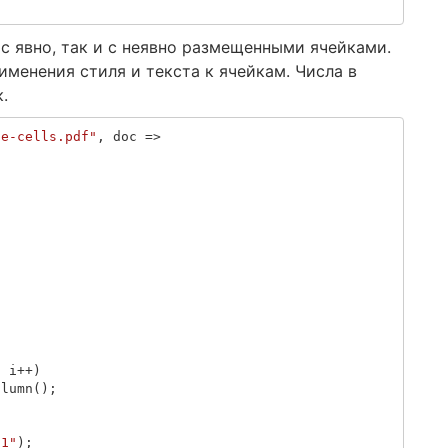
 с явно, так и с неявно размещенными ячейками.
менения стиля и текста к ячейкам. Числа в
.
le-cells.pdf"
,
doc
=>
)
;
i
++)
olumn
();
"1"
);