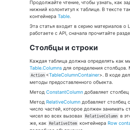
Продолжайте чтение, чтобы узнать, как за
нижний колонтитул к таблице. В тексте т
контейнера
Table
.
Эта статья входит в серию материалов о L
работаете с API, сначала прочитайте разд
Столбцы и строки
Каждая таблица должна определять как м
Table.Columns
для определения столбцов. 
<
TableColumnContainer
>. В коде де
Action
методы предоставленного объекта.
Метод
ConstantColumn
добавляет столбец 
Метод
RelativeColumn
добавляет столбец 
число частей, которое должен занимать с
чисел во всех вызовах
в эт
RelativeColumn
же, как
контейнера
Row conta
RelativeItem