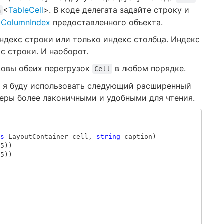
<
TableCell
>. В коде делегата задайте строку и
n
и
ColumnIndex
предоставленного объекта.
ндекс строки или только индекс столбца. Индекс
с строки. И наоборот.
зовы обеих перегрузок
в любом порядке.
Cell
е я буду использовать следующий расширенный
меры более лаконичными и удобными для чтения.
is
LayoutContainer
cell
,
string
caption
)
.5
))
75
))