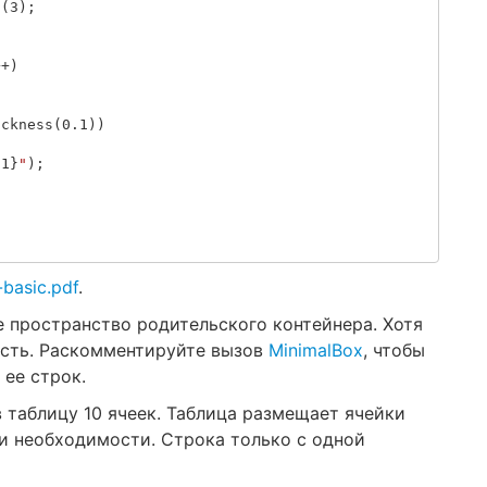
n
(
3
);
++)
ickness
(
0.1
))
1
}
"
);
-basic.pdf
.
 пространство родительского контейнера. Хотя
асть. Раскомментируйте вызов
MinimalBox
, чтобы
ее строк.
в таблицу 10 ячеек. Таблица размещает ячейки
ри необходимости. Строка только с одной