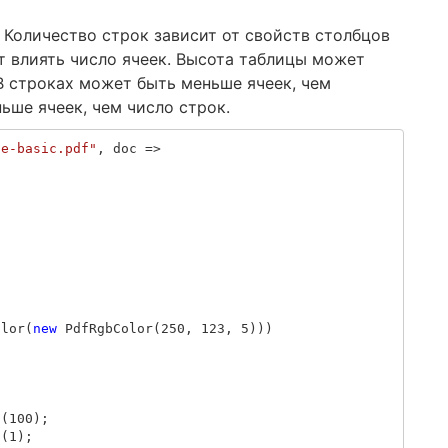
 Количество строк зависит от свойств столбцов
т влиять число ячеек. Высота таблицы может
В строках может быть меньше ячеек, чем
ьше ячеек, чем число строк.
le-basic.pdf"
,
doc
=>
olor
(
new
PdfRgbColor
(
250
,
123
,
5
)))
n
(
100
);
n
(
1
);