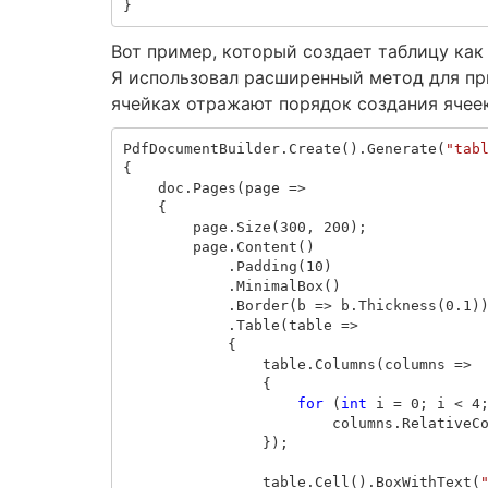
}
Вот пример, который создает таблицу как
Я использовал расширенный метод для при
ячейках отражают порядок создания ячеек
PdfDocumentBuilder
.
Create
().
Generate
(
"tab
{
doc
.
Pages
(
page
=>
{
page
.
Size
(
300
,
200
);
page
.
Content
()
.
Padding
(
10
)
.
MinimalBox
()
.
Border
(
b
=>
b
.
Thickness
(
0.1
)
.
Table
(
table
=>
{
table
.
Columns
(
columns
=>
{
for
(
int
i
=
0
;
i
<
4
columns
.
RelativeC
});
table
.
Cell
().
BoxWithText
(