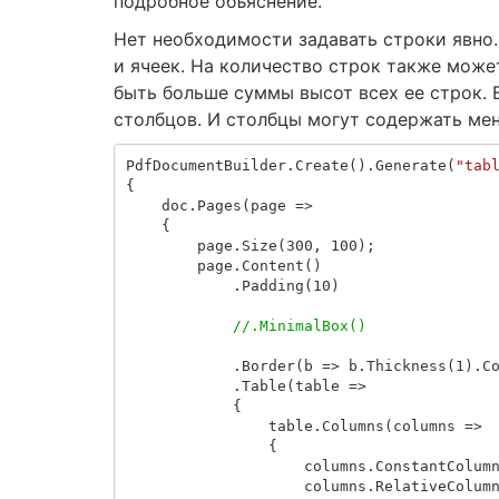
подробное объяснение.
Нет необходимости задавать строки явно.
и ячеек. На количество строк также може
быть больше суммы высот всех ее строк. 
столбцов. И столбцы могут содержать мен
PdfDocumentBuilder
.
Create
().
Generate
(
"tab
{
doc
.
Pages
(
page
=>
{
page
.
Size
(
300
,
100
);
page
.
Content
()
.
Padding
(
10
)
//.MinimalBox()
.
Border
(
b
=>
b
.
Thickness
(
1
).
C
.
Table
(
table
=>
{
table
.
Columns
(
columns
=>
{
columns
.
ConstantColum
columns
.
RelativeColum