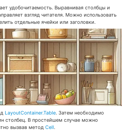
ает удобочитаемость. Выравнивая столбцы и
аправляет взгляд читателя. Можно использовать
елить отдельные ячейки или заголовки.
од
LayoutContainer.Table
. Затем необходимо
ин столбец. В простейшем случае можно
атно вызвав метод
Cell
.