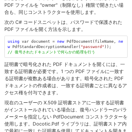
PDF ファイルを "owner"（制限なし）権限で開きたい場
合も、同じコンストラクターを使用します。
次の C# コードスニペットは、パスワードで保護された
PDF ファイルを開く方法を示します。
using
var
document
=
new
PdfDocument
(
fileName
,
ne
w
PdfStandardDecryptionHandler
(
"password"
));
// 復号されたドキュメントで何らかの処理を行う
証明書で暗号化された PDF ドキュメントを開くには、一
致する証明書が必要です。1 つの PDF ファイルに一致す
る証明書が複数ある場合があります。暗号化された PDF
ドキュメントの作成者は、一致する証明書ごとに異なるア
クセス権を付与できます。
現在のユーザーの X.509 証明書ストアに一致する証明書
がインストールされている場合は、復号ハンドラーのパラ
メーターを指定しない PdfDocument コンストラクターを
使用します。Docotic.Pdf ライブラリは、証明書ストア内
で最初に一致した証明書を使用してドキュメントを開きま