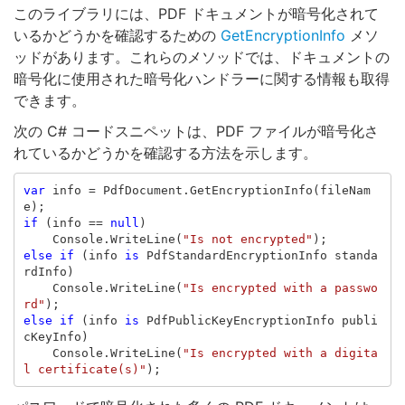
このライブラリには、PDF ドキュメントが暗号化されて
いるかどうかを確認するための
GetEncryptionInfo
メソ
ッドがあります。これらのメソッドでは、ドキュメントの
暗号化に使用された暗号化ハンドラーに関する情報も取得
できます。
次の C# コードスニペットは、PDF ファイルが暗号化さ
れているかどうかを確認する方法を示します。
var
info
=
PdfDocument
.
GetEncryptionInfo
(
fileNam
e
);
if
(
info
==
null
)
Console
.
WriteLine
(
"Is not encrypted"
);
else
if
(
info
is
PdfStandardEncryptionInfo
standa
rdInfo
)
Console
.
WriteLine
(
"Is encrypted with a passwo
rd"
);
else
if
(
info
is
PdfPublicKeyEncryptionInfo
publi
cKeyInfo
)
Console
.
WriteLine
(
"Is encrypted with a digita
l certificate(s)"
);