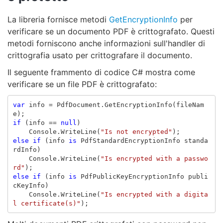
La libreria fornisce metodi
GetEncryptionInfo
per
verificare se un documento PDF è crittografato. Questi
metodi forniscono anche informazioni sull'handler di
crittografia usato per crittografare il documento.
Il seguente frammento di codice C# mostra come
verificare se un file PDF è crittografato:
var
info
=
PdfDocument
.
GetEncryptionInfo
(
fileNam
e
);
if
(
info
==
null
)
Console
.
WriteLine
(
"Is not encrypted"
);
else
if
(
info
is
PdfStandardEncryptionInfo
standa
rdInfo
)
Console
.
WriteLine
(
"Is encrypted with a passwo
rd"
);
else
if
(
info
is
PdfPublicKeyEncryptionInfo
publi
cKeyInfo
)
Console
.
WriteLine
(
"Is encrypted with a digita
l certificate(s)"
);