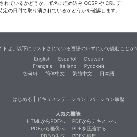
れているかどうか、署名に埋め込み OCSP や CRL デ
特定の日付で取り消されているかどうかを確認します。
イトは、以下にリストされている言語のいずれかで読むことが
English
Español
Deutsch
Français
Italiano
Русский
한국어
简体中文
繁體中文
日本語
はじめる
|
ドキュメンテーション
|
バージョン履歴
人気の機能:
HTMLからPDFへ
PDFからテキストへ
PDFから画像へ
PDFを圧縮する
PDFの生成
PDFの編集