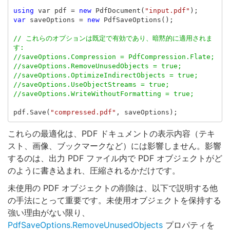
using
var
pdf
=
new
PdfDocument
(
"input.pdf"
);
var
saveOptions
=
new
PdfSaveOptions
();
// これらのオプションは既定で有効であり、暗黙的に適用されま
す:
//saveOptions.Compression = PdfCompression.Flate;
//saveOptions.RemoveUnusedObjects = true;
//saveOptions.OptimizeIndirectObjects = true;
//saveOptions.UseObjectStreams = true;
//saveOptions.WriteWithoutFormatting = true;
pdf
.
Save
(
"compressed.pdf"
,
saveOptions
);
これらの最適化は、PDF ドキュメントの表示内容（テキ
スト、画像、ブックマークなど）には影響しません。影響
するのは、出力 PDF ファイル内で PDF オブジェクトがど
のように書き込まれ、圧縮されるかだけです。
未使用の PDF オブジェクトの削除は、以下で説明する他
の手法にとって重要です。未使用オブジェクトを保持する
強い理由がない限り、
PdfSaveOptions.RemoveUnusedObjects
プロパティを