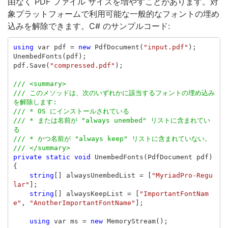
由なく PDF ファイル サイズを増やすことがあります。対
象プラットフォームで利用可能な一般的なフォントの埋め
込みを解除できます。C# のサンプルコード:
using
var
pdf
=
new
PdfDocument
(
"input.pdf"
);
UnembedFonts
(
pdf
);
pdf
.
Save
(
"compressed.pdf"
);
/// <summary>
/// このメソッドは、次のいずれかに該当するフォントの埋め込み
を解除します:
/// * OS にインストールされている
/// * または名前が "always unembed" リストに含まれてい
る
/// * かつ名前が "always keep" リストに含まれていない。
/// </summary>
private
static
void
UnembedFonts
(
PdfDocument
pdf
)
{
string
[]
alwaysUnembedList
=
[
"MyriadPro-Regu
lar"
];
string
[]
alwaysKeepList
=
[
"ImportantFontNam
e"
,
"AnotherImportantFontName"
];
using
var
ms
=
new
MemoryStream
();