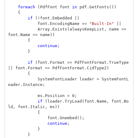
foreach
(
PdfFont
font
in
pdf
.
GetFonts
())
{
if
(!
font
.
Embedded
||
font
.
EncodingName
==
"Built-In"
||
Array
.
Exists
(
alwaysKeepList
,
name
=>
font
.
Name
==
name
))
{
continue
;
}
if
(
font
.
Format
==
PdfFontFormat
.
TrueType
||
font
.
Format
==
PdfFontFormat
.
CidType2
)
{
SystemFontLoader
loader
=
SystemFontL
oader
.
Instance
;
ms
.
Position
=
0
;
if
(
loader
.
TryLoad
(
font
.
Name
,
font
.
Bo
ld
,
font
.
Italic
,
ms
))
{
font
.
Unembed
();
continue
;
}
}