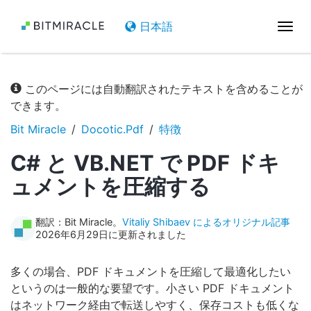
日本語
ナ
ビ
ゲ
ー
このページには自動翻訳されたテキストを含めることが
シ
できます。
ョ
ン
Bit Miracle
Docotic.Pdf
特徴
を
C# と VB.NET で PDF ドキ
切
り
ュメントを圧縮する
替
え
翻訳：Bit Miracle。
Vitaliy Shibaev によるオリジナル記事
2026年6月29日に更新されました
多くの場合、PDF ドキュメントを圧縮して最適化したい
というのは一般的な要望です。小さい PDF ドキュメント
はネットワーク経由で転送しやすく、保存コストも低くな