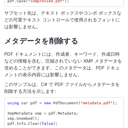
pdf
.
Save
(
"compressed.pdf"
);
サブセット化は、テキスト ボックスやコンボ ボックスな
どの可変テキスト コントロールで使用されるフォントに
は影響しません。
メタデータを削除する
PDF ドキュメントには、作成者、キーワード、作成日時
などの情報を含む、圧縮されていない XMP メタデータを
含めることができます。このメタデータは、PDF ドキュ
メントの表示内容には影響しません。
このサンプルは、C# で PDF ファイルからメタデータを
削除する方法を示します:
using
var
pdf
=
new
PdfDocument
(
"metadata.pdf"
);
XmpMetadata
xmp
=
pdf
.
Metadata
;
xmp
.
Unembed
();
pdf
.
Info
.
Clear
(
false
);