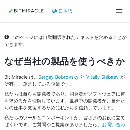
日本語
ナ
ビ
ゲ
ー
このページには自動翻訳されたテキストを含めることが
シ
できます。
ョ
ン
なぜ当社の製品を使うべきか
を
切
り
Bit Miracle は、
Sergey Bobrovsky
と
Vitaliy Shibaev
が
替
所有し、運営している企業です。
え
私たちは自らも開発者であり、開発者がソフトウェアに何
を求めるかを理解しています。世界中の開発者が、自分た
ちの仕事を支援するために私たちを信頼しています。
私たちのツールとコンポーネントが、皆さまのお役に立て
ば幸いです。ご質問やご提案がありましたら、
お問い合わ