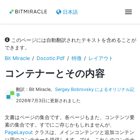
日本語
ナ
ビ
ゲ
ー
このページには自動翻訳されたテキストを含めることが
シ
できます。
ョ
ン
Bit Miracle
Docotic.Pdf
特徴
レイアウト
を
コンテナーとその内容
切
り
替
翻訳：Bit Miracle。
Sergey Bobrovsky によるオリジナル記
事
え
2026年7月3日に更新されました
文書はページの集合です。各ページもまた、コンテンツ要
素の集合です。すでにご存じかもしれませんが、
PageLayout
クラスは、メインコンテンツと追加コンテン
ツ用のコンテナーを提供します。では、これらのコンテナ