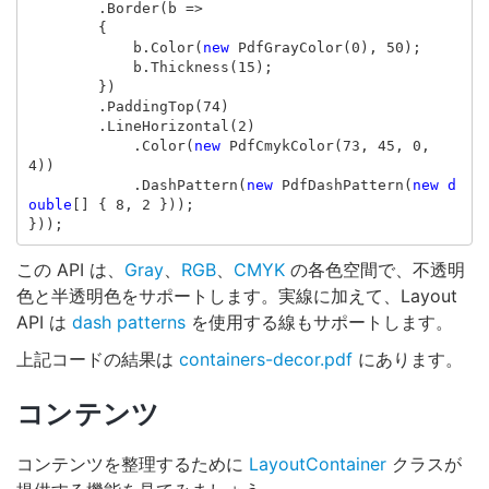
.
Border
(
b
=>
{
b
.
Color
(
new
PdfGrayColor
(
0
),
50
);
b
.
Thickness
(
15
);
})
.
PaddingTop
(
74
)
.
LineHorizontal
(
2
)
.
Color
(
new
PdfCmykColor
(
73
,
45
,
0
,
4
))
.
DashPattern
(
new
PdfDashPattern
(
new
d
ouble
[]
{
8
,
2
}));
}));
この API は、
Gray
、
RGB
、
CMYK
の各色空間で、不透明
色と半透明色をサポートします。実線に加えて、Layout
API は
dash patterns
を使用する線もサポートします。
上記コードの結果は
containers-decor.pdf
にあります。
コンテンツ
コンテンツを整理するために
LayoutContainer
クラスが