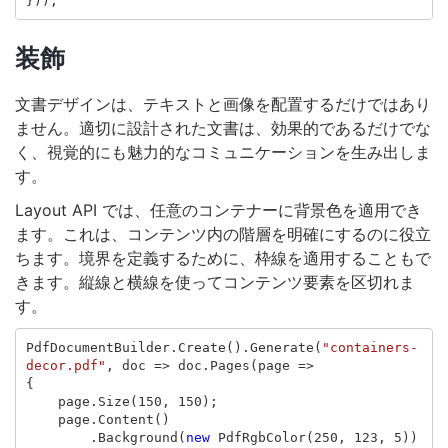
}));
装飾
文書デザインは、テキストと画像を配置するだけではあり
ません。適切に設計された文書は、効果的であるだけでな
く、視覚的にも魅力的なコミュニケーションを生み出しま
す。
Layout API では、任意のコンテナーに背景色を適用でき
ます。これは、コンテンツ内の階層を明確にするのに役立
ちます。境界を定義するために、枠線を適用することもで
きます。縦線と横線を使ってコンテンツ要素を区切れま
す。
PdfDocumentBuilder
.
Create
().
Generate
(
"containers-
decor.pdf"
,
doc
=>
doc
.
Pages
(
page
=>
{
page
.
Size
(
150
,
150
);
page
.
Content
()
.
Background
(
new
PdfRgbColor
(
250
,
123
,
5
))