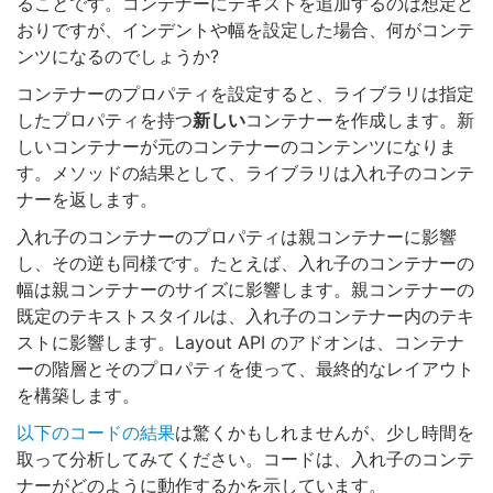
ることです。コンテナーにテキストを追加するのは想定ど
おりですが、インデントや幅を設定した場合、何がコンテ
ンツになるのでしょうか?
コンテナーのプロパティを設定すると、ライブラリは指定
したプロパティを持つ
新しい
コンテナーを作成します。新
しいコンテナーが元のコンテナーのコンテンツになりま
す。メソッドの結果として、ライブラリは入れ子のコンテ
ナーを返します。
入れ子のコンテナーのプロパティは親コンテナーに影響
し、その逆も同様です。たとえば、入れ子のコンテナーの
幅は親コンテナーのサイズに影響します。親コンテナーの
既定のテキストスタイルは、入れ子のコンテナー内のテキ
ストに影響します。Layout API のアドオンは、コンテナ
ーの階層とそのプロパティを使って、最終的なレイアウト
を構築します。
以下のコードの結果
は驚くかもしれませんが、少し時間を
取って分析してみてください。コードは、入れ子のコンテ
ナーがどのように動作するかを示しています。