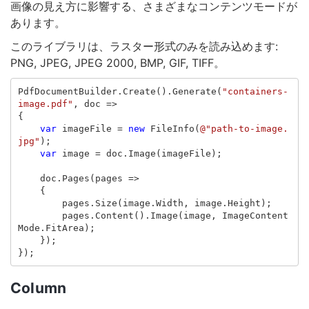
画像の見え方に影響する、さまざまなコンテンツモードが
あります。
このライブラリは、ラスター形式のみを読み込めます:
PNG, JPEG, JPEG 2000, BMP, GIF, TIFF。
PdfDocumentBuilder
.
Create
().
Generate
(
"containers-
image.pdf"
,
doc
=>
{
var
imageFile
=
new
FileInfo
(
@"path-to-image.
jpg"
);
var
image
=
doc
.
Image
(
imageFile
);
doc
.
Pages
(
pages
=>
{
pages
.
Size
(
image
.
Width
,
image
.
Height
);
pages
.
Content
().
Image
(
image
,
ImageContent
Mode
.
FitArea
);
});
});
Column