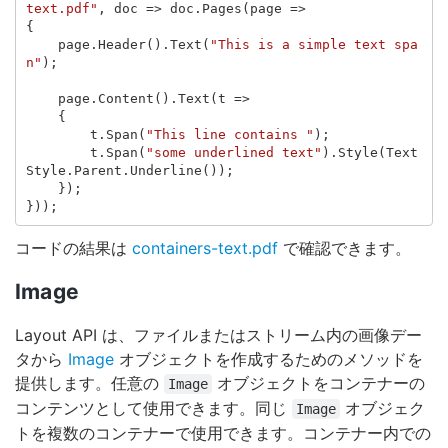
text.pdf"
,
doc
=>
doc
.
Pages
(
page
=>
{
page
.
Header
().
Text
(
"This is a simple text spa
n"
);
page
.
Content
().
Text
(
t
=>
{
t
.
Span
(
"This line contains "
);
t
.
Span
(
"some underlined text"
).
Style
(
Text
Style
.
Parent
.
Underline
());
});
}));
コードの結果は
containers-text.pdf
で確認できます。
Image
Layout API は、ファイルまたはストリーム内の画像デー
タから
Image
オブジェクトを作成するためのメソッドを
提供します。任意の
オブジェクトをコンテナーの
Image
コンテンツとして使用できます。同じ
オブジェク
Image
トを複数のコンテナーで使用できます。コンテナー内での