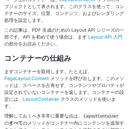
ブジェクトとして表されます。このクラスを使って、コン
テナーのサイズ、位置、コンテンツ、およびレンダリング
処理を設定します。
この記事は、PDF 生成のための Layout API シリーズの一
部です。API を初めて使う場合は、まず
Layout API 入門
の部分をお読みください。
コンテナーの仕組み
まずコンテナーを取得します。たとえば、
PageLayout.Content
メソッドを呼び出します。このメソ
ッドは、スペースを占有せず、コンテンツやプロパティが
設定されていないコンテナーを返します。コンテナーの設
定には、
LayoutContainer
クラスのメソッドを使いま
す。
理解しておくべき非常に重要な点は、
LayoutContainer
の
すべて
のメソッドがコンテナー内にコンテンツを追加す