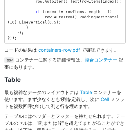
row
.
AutoItem
().
Text
(
rowItems
[
index
]);
if
(
index
!=
rowItems
.
Length
-
1
)
row
.
AutoItem
().
PaddingHorizontal
(
10
).
LineVertical
(
0.5
);
}
});
}));
コードの結果は
containers-row.pdf
で確認できます。
コンテナーに関する詳細情報は、
複合コンテナー
記
Row
事にあります。
Table
最も複雑なデータのレイアウトには
Table
コンテナーを
使います。まず少なくとも1列を定義し、次に
Cell
メソッ
ドを複数回呼び出して列と行を埋めます。
テーブルにはヘッダーとフッターを持たせられます。テー
ブルのセルは、1列または1行を超えてまたがることができ