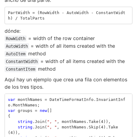
ancho de una parte:
PartWidth
=
(
RowWidth
-
AutoWidth
-
ConstantWidt
h
)
/
TotalParts
dónde:
= width of the row container
RowWidth
= width of all items created with the
AutoWidth
method
AutoItem
= width of all items created with the
ConstantWidth
method
ConstantItem
Aquí hay un ejemplo que crea una fila con elementos
de los tres tipos.
var
monthNames
=
DateTimeFormatInfo
.
InvariantInf
o
.
MonthNames
;
var
groups
=
new
[]
{
string
.
Join
(
", "
,
monthNames
.
Take
(
4
)),
string
.
Join
(
", "
,
monthNames
.
Skip
(
4
).
Take
(
4
)),