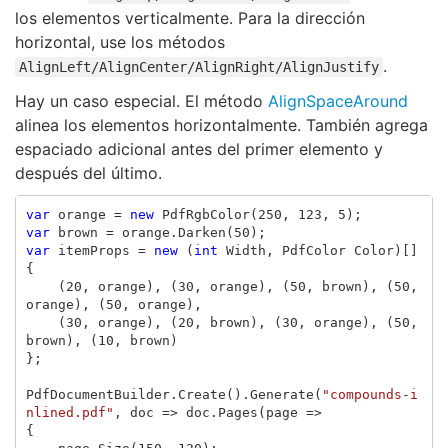
los elementos verticalmente. Para la dirección
horizontal, use los métodos
.
AlignLeft/AlignCenter/AlignRight/AlignJustify
Hay un caso especial. El método
AlignSpaceAround
alinea los elementos horizontalmente. También agrega
espaciado adicional antes del primer elemento y
después del último.
var
orange
=
new
PdfRgbColor
(
250
,
123
,
5
);
var
brown
=
orange
.
Darken
(
50
);
var
itemProps
=
new
(
int
Width
,
PdfColor
Color
)[]
{
(
20
,
orange
),
(
30
,
orange
),
(
50
,
brown
),
(
50
,
orange
),
(
50
,
orange
),
(
30
,
orange
),
(
20
,
brown
),
(
30
,
orange
),
(
50
,
brown
),
(
10
,
brown
)
};
PdfDocumentBuilder
.
Create
().
Generate
(
"compounds-i
nlined.pdf"
,
doc
=>
doc
.
Pages
(
page
=>
{