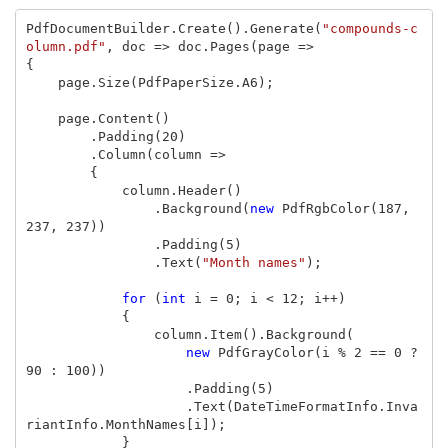
PdfDocumentBuilder
.
Create
().
Generate
(
"compounds-c
olumn.pdf"
,
doc
=>
doc
.
Pages
(
page
=>
{
page
.
Size
(
PdfPaperSize
.
A6
);
page
.
Content
()
.
Padding
(
20
)
.
Column
(
column
=>
{
column
.
Header
()
.
Background
(
new
PdfRgbColor
(
187
,
237
,
237
))
.
Padding
(
5
)
.
Text
(
"Month names"
);
for
(
int
i
=
0
;
i
<
12
;
i
++)
{
column
.
Item
().
Background
(
new
PdfGrayColor
(
i
%
2
==
0
?
90
:
100
))
.
Padding
(
5
)
.
Text
(
DateTimeFormatInfo
.
Inva
riantInfo
.
MonthNames
[
i
]);
}