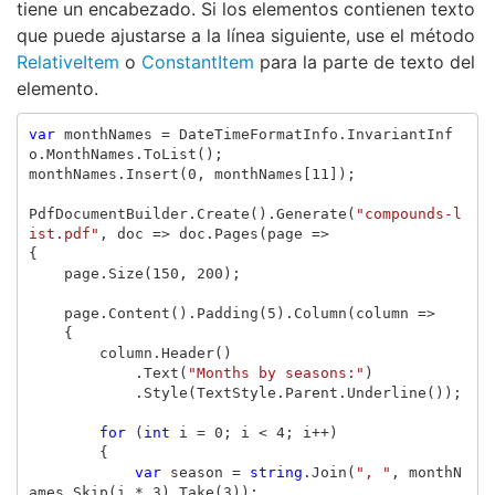
tiene un encabezado. Si los elementos contienen texto
que puede ajustarse a la línea siguiente, use el método
RelativeItem
o
ConstantItem
para la parte de texto del
elemento.
var
monthNames
=
DateTimeFormatInfo
.
InvariantInf
o
.
MonthNames
.
ToList
();
monthNames
.
Insert
(
0
,
monthNames
[
11
]);
PdfDocumentBuilder
.
Create
().
Generate
(
"compounds-l
ist.pdf"
,
doc
=>
doc
.
Pages
(
page
=>
{
page
.
Size
(
150
,
200
);
page
.
Content
().
Padding
(
5
).
Column
(
column
=>
{
column
.
Header
()
.
Text
(
"Months by seasons:"
)
.
Style
(
TextStyle
.
Parent
.
Underline
());
for
(
int
i
=
0
;
i
<
4
;
i
++)
{
var
season
=
string
.
Join
(
", "
,
monthN
ames
.
Skip
(
i
*
3
).
Take
(
3
));