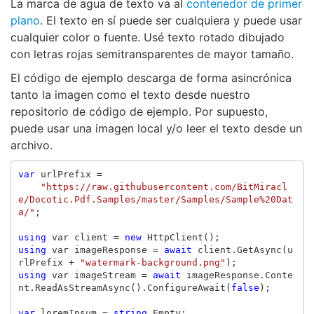
La marca de agua de texto va al
contenedor de primer
plano
. El texto en sí puede ser cualquiera y puede usar
cualquier color o fuente. Usé texto rotado dibujado
con letras rojas semitransparentes de mayor tamaño.
El código de ejemplo descarga de forma asincrónica
tanto la imagen como el texto desde nuestro
repositorio de código de ejemplo. Por supuesto,
puede usar una imagen local y/o leer el texto desde un
archivo.
var
urlPrefix
=
"https://raw.githubusercontent.com/BitMiracl
e/Docotic.Pdf.Samples/master/Samples/Sample%20Dat
a/"
;
using
var
client
=
new
HttpClient
();
using
var
imageResponse
=
await
client
.
GetAsync
(
u
rlPrefix
+
"watermark-background.png"
);
using
var
imageStream
=
await
imageResponse
.
Conte
nt
.
ReadAsStreamAsync
().
ConfigureAwait
(
false
);
var
loremIpsum
=
string
.
Empty
;