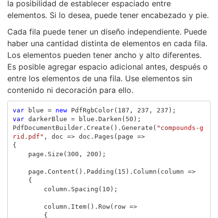
la posibilidad de establecer espaciado entre
elementos. Si lo desea, puede tener encabezado y pie.
Cada fila puede tener un diseño independiente. Puede
haber una cantidad distinta de elementos en cada fila.
Los elementos pueden tener ancho y alto diferentes.
Es posible agregar espacio adicional antes, después o
entre los elementos de una fila. Use elementos sin
contenido ni decoración para ello.
var
blue
=
new
PdfRgbColor
(
187
,
237
,
237
);
var
darkerBlue
=
blue
.
Darken
(
50
);
PdfDocumentBuilder
.
Create
().
Generate
(
"compounds-g
rid.pdf"
,
doc
=>
doc
.
Pages
(
page
=>
{
page
.
Size
(
300
,
200
);
page
.
Content
().
Padding
(
15
).
Column
(
column
=>
{
column
.
Spacing
(
10
);
column
.
Item
().
Row
(
row
=>
{