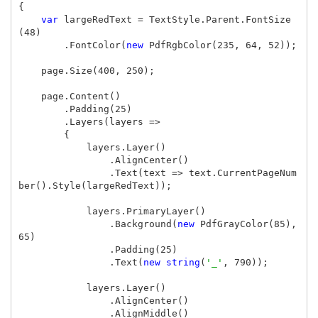
{
var
largeRedText
=
TextStyle
.
Parent
.
FontSize
(
48
)
.
FontColor
(
new
PdfRgbColor
(
235
,
64
,
52
));
page
.
Size
(
400
,
250
);
page
.
Content
()
.
Padding
(
25
)
.
Layers
(
layers
=>
{
layers
.
Layer
()
.
AlignCenter
()
.
Text
(
text
=>
text
.
CurrentPageNum
ber
().
Style
(
largeRedText
));
layers
.
PrimaryLayer
()
.
Background
(
new
PdfGrayColor
(
85
),
65
)
.
Padding
(
25
)
.
Text
(
new
string
(
'_'
,
790
));
layers
.
Layer
()
.
AlignCenter
()
.
AlignMiddle
()