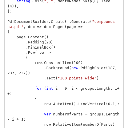
string
.
Join
(
", "
,
monthNames
.
Skip
(
8
).
Take
(
4
)),
};
PdfDocumentBuilder
.
Create
().
Generate
(
"compounds-r
ow.pdf"
,
doc
=>
doc
.
Pages
(
page
=>
{
page
.
Content
()
.
Padding
(
20
)
.
MinimalBox
()
.
Row
(
row
=>
{
row
.
ConstantItem
(
100
)
.
Background
(
new
PdfRgbColor
(
187
,
237
,
237
))
.
Text
(
"100 points wide"
);
for
(
int
i
=
0
;
i
<
groups
.
Length
;
i
+
+)
{
row
.
AutoItem
().
LineVertical
(
0.1
);
var
numberOfParts
=
groups
.
Length
-
i
+
1
;
row
.
RelativeItem
(
numberOfParts
)