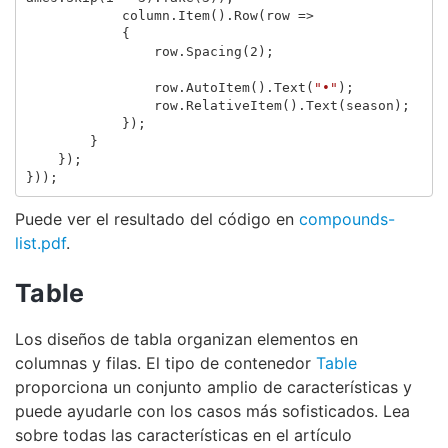
column
.
Item
().
Row
(
row
=>
{
row
.
Spacing
(
2
);
row
.
AutoItem
().
Text
(
"•"
);
row
.
RelativeItem
().
Text
(
season
);
});
}
});
}));
Puede ver el resultado del código en
compounds-
list.pdf
.
Table
Los diseños de tabla organizan elementos en
columnas y filas. El tipo de contenedor
Table
proporciona un conjunto amplio de características y
puede ayudarle con los casos más sofisticados. Lea
sobre todas las características en el artículo