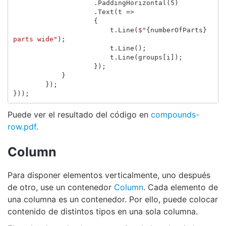
.
PaddingHorizontal
(
5
)
.
Text
(
t
=>
{
t
.
Line
(
$"
{
numberOfParts
}
parts wide"
);
t
.
Line
();
t
.
Line
(
groups
[
i
]);
});
}
});
}));
Puede ver el resultado del código en
compounds-
row.pdf
.
Column
Para disponer elementos verticalmente, uno después
de otro, use un contenedor
Column
. Cada elemento de
una columna es un contenedor. Por ello, puede colocar
contenido de distintos tipos en una sola columna.