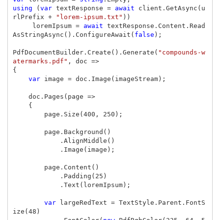
using
(
var
textResponse
=
await
client
.
GetAsync
(
u
rlPrefix
+
"lorem-ipsum.txt"
))
loremIpsum
=
await
textResponse
.
Content
.
Read
AsStringAsync
().
ConfigureAwait
(
false
);
PdfDocumentBuilder
.
Create
().
Generate
(
"compounds-w
atermarks.pdf"
,
doc
=>
{
var
image
=
doc
.
Image
(
imageStream
);
doc
.
Pages
(
page
=>
{
page
.
Size
(
400
,
250
);
page
.
Background
()
.
AlignMiddle
()
.
Image
(
image
);
page
.
Content
()
.
Padding
(
25
)
.
Text
(
loremIpsum
);
var
largeRedText
=
TextStyle
.
Parent
.
FontS
ize
(
48
)