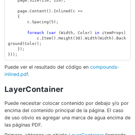
page
.
Size
(
150
,
120
);
page
.
Content
().
Inlined
(
c
=>
{
c
.
Spacing
(
5
);
foreach
(
var
(
Width
,
Color
)
in
itemProps
)
c
.
Item
().
Height
(
30
).
Width
(
Width
).
Back
ground
(
Color
);
});
}));
Puede ver el resultado del código en
compounds-
inlined.pdf
.
LayerContainer
Puede necesitar colocar contenido por debajo y/o por
encima del contenido principal de la página. El caso
de uso obvio es agregar una marca de agua encima de
las páginas PDF.