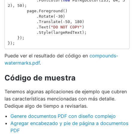
.
FontColor
(
new
PdfRgbColor
(
235
,
64
,
5
2
),
50
);
page
.
Foreground
()
.
Rotate
(-
30
)
.
Translate
(-
50
,
180
)
.
Text
(
"DO NOT COPY"
)
.
Style
(
largeRedText
);
});
});
Puede ver el resultado del código en
compounds-
watermarks.pdf
.
Código de muestra
Tenemos algunas aplicaciones de ejemplo que cubren
las características mencionadas con más detalle.
Dedique algo de tiempo a revisarlas.
Genere documentos PDF con diseño complejo
Agregar encabezado y pie de página a documentos
PDF