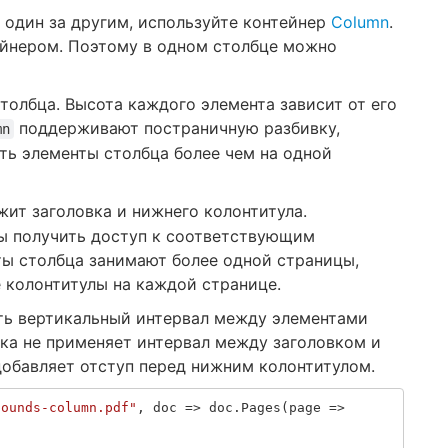
 один за другим, используйте контейнер
Column
.
ейнером. Поэтому в одном столбце можно
олбца. Высота каждого элемента зависит от его
поддерживают постраничную разбивку,
mn
ть элементы столбца более чем на одной
ит заголовка и нижнего колонтитула.
бы получить доступ к соответствующим
ты столбца занимают более одной страницы,
 колонтитулы на каждой странице.
ить вертикальный интервал между элементами
ека не применяет интервал между заголовком и
добавляет отступ перед нижним колонтитулом.
pounds-column.pdf"
,
doc
=>
doc
.
Pages
(
page
=>