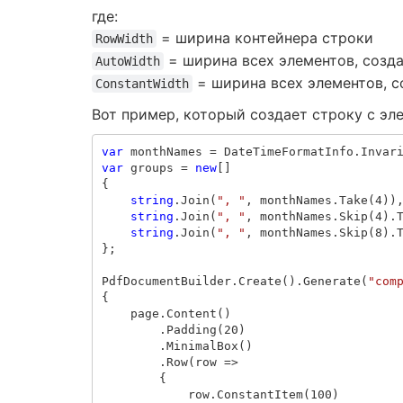
где:
= ширина контейнера строки
RowWidth
= ширина всех элементов, соз
AutoWidth
= ширина всех элементов, 
ConstantWidth
Вот пример, который создает строку с эл
var
monthNames
=
DateTimeFormatInfo
.
Invar
var
groups
=
new
[]
{
string
.
Join
(
", "
,
monthNames
.
Take
(
4
))
string
.
Join
(
", "
,
monthNames
.
Skip
(
4
).
string
.
Join
(
", "
,
monthNames
.
Skip
(
8
).
};
PdfDocumentBuilder
.
Create
().
Generate
(
"com
{
page
.
Content
()
.
Padding
(
20
)
.
MinimalBox
()
.
Row
(
row
=>
{
row
.
ConstantItem
(
100
)