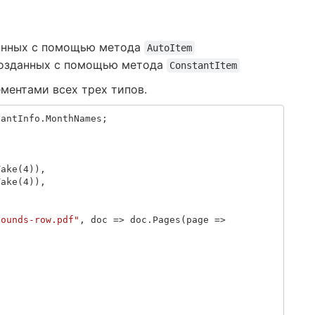
данных с помощью метода
AutoItem
созданных с помощью метода
ConstantItem
ементами всех трех типов.
iantInfo
.
MonthNames
;
,
Take
(
4
)),
Take
(
4
)),
pounds-row.pdf"
,
doc
=>
doc
.
Pages
(
page
=>