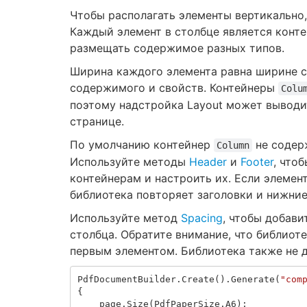
Чтобы располагать элементы вертикально,
Каждый элемент в столбце является конт
размещать содержимое разных типов.
Ширина каждого элемента равна ширине ст
содержимого и свойств. Контейнеры
Colu
поэтому надстройка Layout может выводи
странице.
По умолчанию контейнер
не содерж
Column
Используйте методы
Header
и
Footer
, что
контейнерам и настроить их. Если элемен
библиотека повторяет заголовки и нижние
Используйте метод
Spacing
, чтобы добав
столбца. Обратите внимание, что библиот
первым элементом. Библиотека также не 
PdfDocumentBuilder
.
Create
().
Generate
(
"com
{
page
.
Size
(
PdfPaperSize
.
A6
);