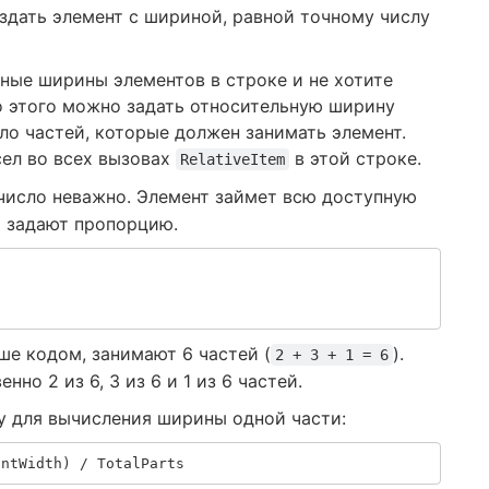
оздать элемент с шириной, равной точному числу
чные ширины элементов в строке и не хотите
о этого можно задать относительную ширину
ло частей, которые должен занимать элемент.
сел во всех вызовах
в этой строке.
RelativeItem
число неважно. Элемент займет всю доступную
а задают пропорцию.
е кодом, занимают 6 частей (
).
2 + 3 + 1 = 6
о 2 из 6, 3 из 6 и 1 из 6 частей.
у для вычисления ширины одной части:
antWidth
)
/
TotalParts