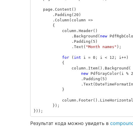
page
.
Content
()
.
Padding
(
20
)
.
Column
(
column
=>
{
column
.
Header
()
.
Background
(
new
PdfRgbCol
.
Padding
(
5
)
.
Text
(
"Month names"
);
for
(
int
i
=
0
;
i
<
12
;
i
++)
{
column
.
Item
().
Background
(
new
PdfGrayColor
(
i
%
.
Padding
(
5
)
.
Text
(
DateTimeFormatI
}
column
.
Footer
().
LineHorizonta
});
}));
Результат кода можно увидеть в
compound