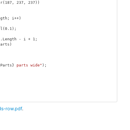
or
(
187
,
237
,
237
))
ngth
;
i
++)
al
(
0.1
);
s
.
Length
-
i
+
1
;
Parts
)
fParts
}
 parts wide"
);
;
s-row.pdf
.