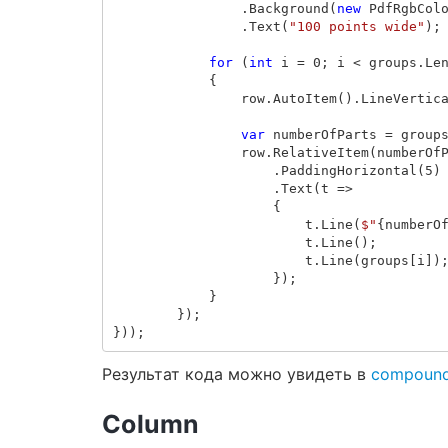
.
Background
(
new
PdfRgbCol
.
Text
(
"100 points wide"
);
for
(
int
i
=
0
;
i
<
groups
.
Le
{
row
.
AutoItem
().
LineVertic
var
numberOfParts
=
group
row
.
RelativeItem
(
numberOf
.
PaddingHorizontal
(
5
)
.
Text
(
t
=>
{
t
.
Line
(
$"
{
numberO
t
.
Line
();
t
.
Line
(
groups
[
i
])
});
}
});
}));
Результат кода можно увидеть в
compound
Column