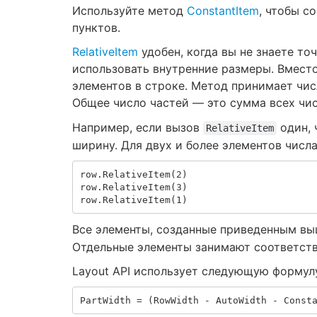
Используйте метод
ConstantItem
, чтобы с
пунктов.
RelativeItem
удобен, когда вы не знаете то
использовать внутренние размеры. Вмест
элементов в строке. Метод принимает чис
Общее число частей — это сумма всех чи
Например, если вызов
один, 
RelativeItem
ширину. Для двух и более элементов числ
row
.
RelativeItem
(
2
)
row
.
RelativeItem
(
3
)
row
.
RelativeItem
(
1
)
Все элементы, созданные приведенным выш
Отдельные элементы занимают соответственн
Layout API использует следующую формул
PartWidth
=
(
RowWidth
-
AutoWidth
-
Const