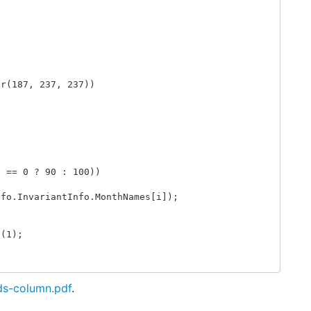
or
(
187
,
237
,
237
))
2
==
0
?
90
:
100
))
nfo
.
InvariantInfo
.
MonthNames
[
i
]);
l
(
1
);
s-column.pdf
.