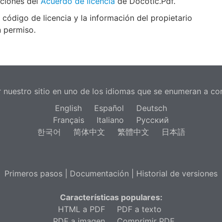
iciones del
Acuerdo de licencia
de Docotic.Pdf.
 código de licencia y la información del propietario
n permiso.
 nuestro sitio en uno de los idiomas que se enumeran a co
English
Español
Deutsch
Français
Italiano
Русский
한국어
简体中文
繁體中文
日本語
Primeros pasos
|
Documentación
|
Historial de versiones
Características populares:
HTML a PDF
PDF a texto
PDF a imagen
Comprimir PDF