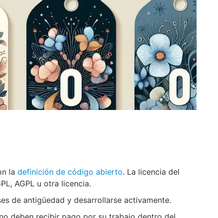
on la
definición de código abierto
. La licencia del
L, AGPL u otra licencia.
es de antigüedad y desarrollarse activamente.
no deben recibir pago por su trabajo dentro del