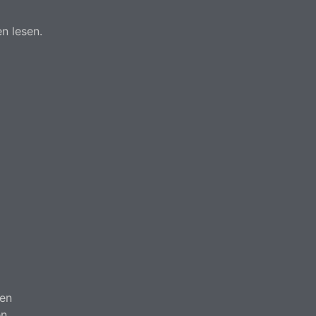
n lesen.
en
n.