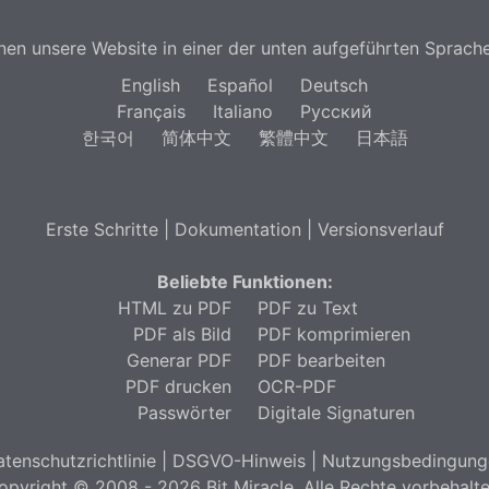
nen unsere Website in einer der unten aufgeführten Sprache
English
Español
Deutsch
Français
Italiano
Русский
한국어
简体中文
繁體中文
日本語
Erste Schritte
|
Dokumentation
|
Versionsverlauf
Beliebte Funktionen:
HTML zu PDF
PDF zu Text
PDF als Bild
PDF komprimieren
Generar PDF
PDF bearbeiten
PDF drucken
OCR-PDF
Passwörter
Digitale Signaturen
tenschutzrichtlinie
|
DSGVO-Hinweis
|
Nutzungsbedingung
opyright © 2008 - 2026 Bit Miracle. Alle Rechte vorbehalte