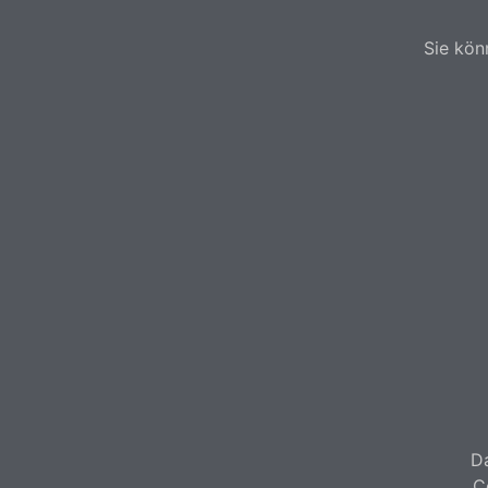
Sie kön
Da
C