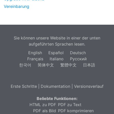
Vereinbarung
Sie können unsere Website in einer der unten
aufgeführten Sprachen lesen.
English
Español
Deutsch
Français
Italiano
Русский
한국어
简体中文
繁體中文
日本語
Erste Schritte
|
Dokumentation
|
Versionsverlauf
Beliebte Funktionen:
HTML zu PDF
PDF zu Text
PDF als Bild
PDF komprimieren