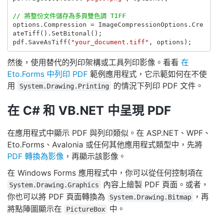
// 將整份文件儲存為多頁雙色調 TIFF
options
.
Compression
=
ImageCompressionOptions
.
Cre
ateTiff
().
SetBitonal
();
pdf
.
SaveAsTiff
(
"your_document.tiff"
,
options
);
然後，使用替代的列印架構或工具列印影像。看看
在
Eto.Forms 中列印 PDF
範例應用程式，它示範如何在不使
用
的情況下列印 PDF 文件。
System.Drawing.Printing
在 C# 和 VB.NET 中呈現 PDF
在應用程式中顯示 PDF 與列印類似。在 ASP.NET、WPF、
Eto.Forms、Avalonia 或任何其他應用程式類型中，先將
PDF 轉換為影像
，再顯示該影像。
在 Windows Forms 應用程式中，你可以從任何控制項在
內容上繪製 PDF 頁面。或者，
System.Drawing.Graphics
你也可以將 PDF 頁面轉換為
，再
System.Drawing.Bitmap
將點陣圖顯示在
中。
PictureBox