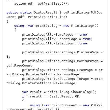
action
(
pdf
,
getPrintSize
());
public
static
DialogResult
ShowPrintDialog
(
PdfDoc
ument
pdf
,
PrintSize
printSize
)
{
using
(
var
printDialog
=
new
PrintDialog
())
{
printDialog
.
AllowSomePages
=
true
;
printDialog
.
AllowCurrentPage
=
true
;
printDialog
.
AllowSelection
=
true
;
printDialog
.
PrinterSettings
.
MinimumPage
=
1
;
printDialog
.
PrinterSettings
.
MaximumPage
=
pdf
.
PageCount
;
printDialog
.
PrinterSettings
.
FromPage
=
pr
intDialog
.
PrinterSettings
.
MinimumPage
;
printDialog
.
PrinterSettings
.
ToPage
=
prin
tDialog
.
PrinterSettings
.
MaximumPage
;
var
result
=
printDialog
.
ShowDialog
();
if
(
result
==
DialogResult
.
OK
)
{
using
(
var
printDocument
=
new
PdfPri
ntDocument
(
pdf
,
printSize
))