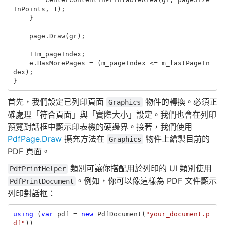
InPoints
,
1
);
}
page
.
Draw
(
gr
);
++
m_pageIndex
;
e
.
HasMorePages
=
(
m_pageIndex
<=
m_lastPageIn
dex
);
}
首先，我們設定已列印頁面
物件的轉換。必須正
Graphics
確處理「符合頁面」與「實際大小」設定。我們也會在列印
預覽對話框中顯示印表機的硬邊界。接著，我們使用
PdfPage.Draw
擴充方法在
物件上繪製目前的
Graphics
PDF 頁面。
類別可讓你搭配用於列印的 UI 類別使用
PdfPrintHelper
。例如，你可以像這樣為 PDF 文件顯示
PdfPrintDocument
列印對話框：
using
(
var
pdf
=
new
PdfDocument
(
"your_document.p
df"
))