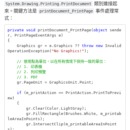
類別連接起
System.Drawing.Printing.PrintDocument
來。關鍵方法是
事件處理常
printDocument_PrintPage
式：
private
void
printDocument_PrintPage
(
object
sende
r
,
PrintPageEventArgs
e
)
{
Graphics
gr
=
e
.
Graphics
??
throw
new
Invalid
OperationException
(
"No Graphics!"
);
// 使用點為單位，以在所有情境下保持一致的單位：
// 1. 印表機
// 2. 列印預覽
// 3. PDF
gr
.
PageUnit
=
GraphicsUnit
.
Point
;
if
(
m_printAction
==
PrintAction
.
PrintToPrevi
ew
)
{
gr
.
Clear
(
Color
.
LightGray
);
gr
.
FillRectangle
(
Brushes
.
White
,
m_printab
leAreaInPoints
);
gr
.
IntersectClip
(
m_printableAreaInPoint
s
);