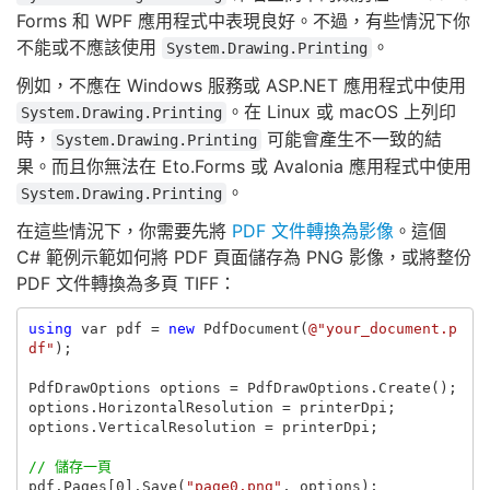
Forms 和 WPF 應用程式中表現良好。不過，有些情況下你
不能或不應該使用
。
System.Drawing.Printing
例如，不應在 Windows 服務或 ASP.NET 應用程式中使用
。在 Linux 或 macOS 上列印
System.Drawing.Printing
時，
可能會產生不一致的結
System.Drawing.Printing
果。而且你無法在 Eto.Forms 或 Avalonia 應用程式中使用
。
System.Drawing.Printing
在這些情況下，你需要先將
PDF 文件轉換為影像
。這個
C# 範例示範如何將 PDF 頁面儲存為 PNG 影像，或將整份
PDF 文件轉換為多頁 TIFF：
using
var
pdf
=
new
PdfDocument
(
@"your_document.p
df"
);
PdfDrawOptions
options
=
PdfDrawOptions
.
Create
();
options
.
HorizontalResolution
=
printerDpi
;
options
.
VerticalResolution
=
printerDpi
;
// 儲存一頁
pdf
.
Pages
[
0
].
Save
(
"page0.png"
,
options
);