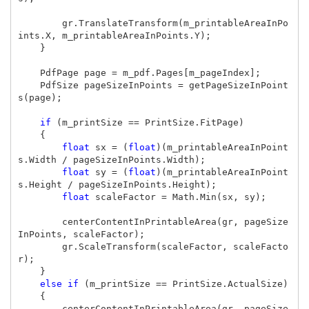
gr
.
TranslateTransform
(
m_printableAreaInPo
ints
.
X
,
m_printableAreaInPoints
.
Y
);
}
PdfPage
page
=
m_pdf
.
Pages
[
m_pageIndex
];
PdfSize
pageSizeInPoints
=
getPageSizeInPoint
s
(
page
);
if
(
m_printSize
==
PrintSize
.
FitPage
)
{
float
sx
=
(
float
)(
m_printableAreaInPoint
s
.
Width
/
pageSizeInPoints
.
Width
);
float
sy
=
(
float
)(
m_printableAreaInPoint
s
.
Height
/
pageSizeInPoints
.
Height
);
float
scaleFactor
=
Math
.
Min
(
sx
,
sy
);
centerContentInPrintableArea
(
gr
,
pageSize
InPoints
,
scaleFactor
);
gr
.
ScaleTransform
(
scaleFactor
,
scaleFacto
r
);
}
else
if
(
m_printSize
==
PrintSize
.
ActualSize
)
{
centerContentInPrintableArea
(
gr
,
pageSize