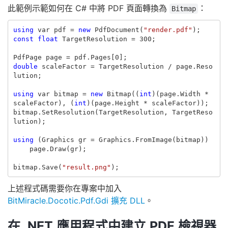
此範例示範如何在 C# 中將 PDF 頁面轉換為
：
Bitmap
using
var
pdf
=
new
PdfDocument
(
"render.pdf"
);
const
float
TargetResolution
=
300
;
PdfPage
page
=
pdf
.
Pages
[
0
];
double
scaleFactor
=
TargetResolution
/
page
.
Reso
lution
;
using
var
bitmap
=
new
Bitmap
((
int
)(
page
.
Width
*
scaleFactor
),
(
int
)(
page
.
Height
*
scaleFactor
));
bitmap
.
SetResolution
(
TargetResolution
,
TargetReso
lution
);
using
(
Graphics
gr
=
Graphics
.
FromImage
(
bitmap
))
page
.
Draw
(
gr
);
bitmap
.
Save
(
"result.png"
);
上述程式碼需要你在專案中加入
BitMiracle.Docotic.Pdf.Gdi 擴充 DLL
。
在 .NET 應用程式中建立 PDF 檢視器