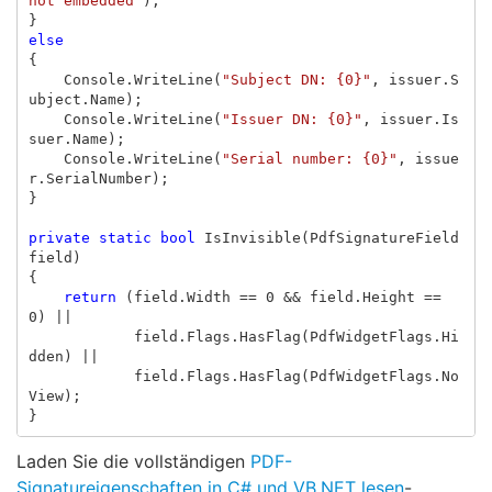
not embedded"
);
}
else
{
Console
.
WriteLine
(
"Subject DN: {0}"
,
issuer
.
S
ubject
.
Name
);
Console
.
WriteLine
(
"Issuer DN: {0}"
,
issuer
.
Is
suer
.
Name
);
Console
.
WriteLine
(
"Serial number: {0}"
,
issue
r
.
SerialNumber
);
}
private
static
bool
IsInvisible
(
PdfSignatureField
field
)
{
return
(
field
.
Width
==
0
&&
field
.
Height
==
0
)
||
field
.
Flags
.
HasFlag
(
PdfWidgetFlags
.
Hi
dden
)
||
field
.
Flags
.
HasFlag
(
PdfWidgetFlags
.
No
View
);
}
Laden Sie die vollständigen
PDF-
Signatureigenschaften in C# und VB.NET lesen
-