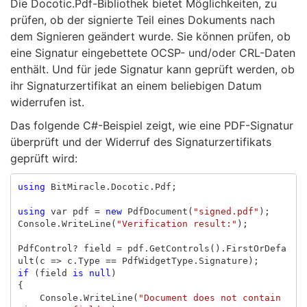
Die Docotic.Pdf-Bibliothek bietet Möglichkeiten, zu
prüfen, ob der signierte Teil eines Dokuments nach
dem Signieren geändert wurde. Sie können prüfen, ob
eine Signatur eingebettete OCSP- und/oder CRL-Daten
enthält. Und für jede Signatur kann geprüft werden, ob
ihr Signaturzertifikat an einem beliebigen Datum
widerrufen ist.
Das folgende C#-Beispiel zeigt, wie eine PDF-Signatur
überprüft und der Widerruf des Signaturzertifikats
geprüft wird:
using
BitMiracle.Docotic.Pdf
;
using
var
pdf
=
new
PdfDocument
(
"signed.pdf"
);
Console
.
WriteLine
(
"Verification result:"
);
PdfControl
?
field
=
pdf
.
GetControls
().
FirstOrDefa
ult
(
c
=>
c
.
Type
==
PdfWidgetType
.
Signature
);
if
(
field
is
null
)
{
Console
.
WriteLine
(
"Document does not contain 