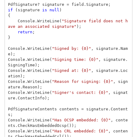
PdfSignature
?
signature
=
field
.
Signature
;
if
(
signature
is
null
)
{
Console
.
WriteLine
(
"Signature field does not h
ave an associated signature"
);
return
;
}
Console
.
WriteLine
(
"Signed by: {0}"
,
signature
.
Nam
e
);
Console
.
WriteLine
(
"Signing time: {0}"
,
signature
.
SigningTime
);
Console
.
WriteLine
(
"Signed at: {0}"
,
signature
.
Loc
ation
);
Console
.
WriteLine
(
"Reason for signing: {0}"
,
sign
ature
.
Reason
);
Console
.
WriteLine
(
"Signer's contact: {0}"
,
signat
ure
.
ContactInfo
);
PdfSignatureContents
contents
=
signature
.
Content
s
;
Console
.
WriteLine
(
"Has OCSP embedded: {0}"
,
conte
nts
.
CheckHasEmbeddedOcsp
());
Console
.
WriteLine
(
"Has CRL embedded: {0}"
,
conten
ts
.
CheckHasEmbeddedCrl
());