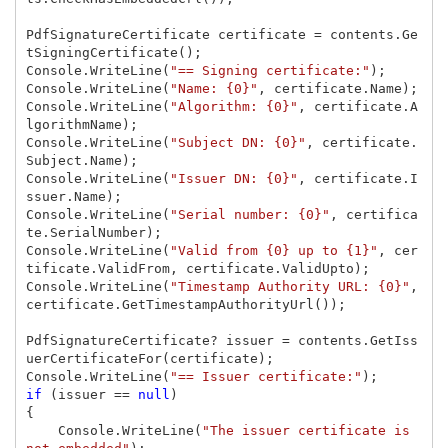
PdfSignatureCertificate
certificate
=
contents
.
Ge
tSigningCertificate
();
Console
.
WriteLine
(
"== Signing certificate:"
);
Console
.
WriteLine
(
"Name: {0}"
,
certificate
.
Name
);
Console
.
WriteLine
(
"Algorithm: {0}"
,
certificate
.
A
lgorithmName
);
Console
.
WriteLine
(
"Subject DN: {0}"
,
certificate
.
Subject
.
Name
);
Console
.
WriteLine
(
"Issuer DN: {0}"
,
certificate
.
I
ssuer
.
Name
);
Console
.
WriteLine
(
"Serial number: {0}"
,
certifica
te
.
SerialNumber
);
Console
.
WriteLine
(
"Valid from {0} up to {1}"
,
cer
tificate
.
ValidFrom
,
certificate
.
ValidUpto
);
Console
.
WriteLine
(
"Timestamp Authority URL: {0}"
,
certificate
.
GetTimestampAuthorityUrl
());
PdfSignatureCertificate
?
issuer
=
contents
.
GetIss
uerCertificateFor
(
certificate
);
Console
.
WriteLine
(
"== Issuer certificate:"
);
if
(
issuer
==
null
)
{
Console
.
WriteLine
(
"The issuer certificate is 