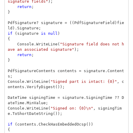
signature fields"
);
return
;
}
PdfSignature
?
signature
=
((
PdfSignatureField
)
fie
ld
).
Signature
;
if
(
signature
is
null
)
{
Console
.
WriteLine
(
"Signature field does not h
ave an associated signature"
);
return
;
}
PdfSignatureContents
contents
=
signature
.
Content
s
;
Console
.
WriteLine
(
"Signed part is intact: {0}"
,
c
ontents
.
VerifyDigest
());
DateTime
signingTime
=
signature
.
SigningTime
??
D
ateTime
.
MinValue
;
Console
.
WriteLine
(
"Signed on: {0}\n"
,
signingTim
e
.
ToShortDateString
());
if
(
contents
.
CheckHasEmbeddedOcsp
())
{