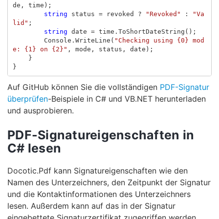
de
,
time
);
string
status
=
revoked
?
"Revoked"
:
"Va
lid"
;
string
date
=
time
.
ToShortDateString
();
Console
.
WriteLine
(
"Checking using {0} mod
e: {1} on {2}"
,
mode
,
status
,
date
);
}
}
Auf GitHub können Sie die vollständigen
PDF-Signatur
überprüfen
-Beispiele in C# und VB.NET herunterladen
und ausprobieren.
PDF-Signatureigenschaften in
C# lesen
Docotic.Pdf kann Signatureigenschaften wie den
Namen des Unterzeichners, den Zeitpunkt der Signatur
und die Kontaktinformationen des Unterzeichners
lesen. Außerdem kann auf das in der Signatur
eingebettete Signaturzertifikat zugegriffen werden.