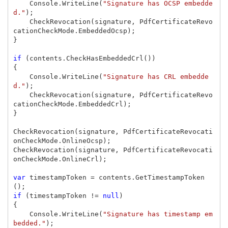
Console
.
WriteLine
(
"Signature has OCSP embedde
d."
);
CheckRevocation
(
signature
,
PdfCertificateRevo
cationCheckMode
.
EmbeddedOcsp
);
}
if
(
contents
.
CheckHasEmbeddedCrl
())
{
Console
.
WriteLine
(
"Signature has CRL embedde
d."
);
CheckRevocation
(
signature
,
PdfCertificateRevo
cationCheckMode
.
EmbeddedCrl
);
}
CheckRevocation
(
signature
,
PdfCertificateRevocati
onCheckMode
.
OnlineOcsp
);
CheckRevocation
(
signature
,
PdfCertificateRevocati
onCheckMode
.
OnlineCrl
);
var
timestampToken
=
contents
.
GetTimestampToken
();
if
(
timestampToken
!=
null
)
{
Console
.
WriteLine
(
"Signature has timestamp em
bedded."
);