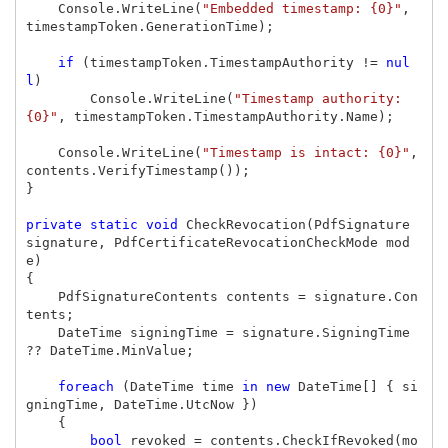
Console
.
WriteLine
(
"Embedded timestamp: {0}"
,
timestampToken
.
GenerationTime
);
if
(
timestampToken
.
TimestampAuthority
!=
nul
l
)
Console
.
WriteLine
(
"Timestamp authority: 
{0}"
,
timestampToken
.
TimestampAuthority
.
Name
);
Console
.
WriteLine
(
"Timestamp is intact: {0}"
,
contents
.
VerifyTimestamp
());
}
private
static
void
CheckRevocation
(
PdfSignature
signature
,
PdfCertificateRevocationCheckMode
mod
e
)
{
PdfSignatureContents
contents
=
signature
.
Con
tents
;
DateTime
signingTime
=
signature
.
SigningTime
??
DateTime
.
MinValue
;
foreach
(
DateTime
time
in
new
DateTime
[]
{
si
gningTime
,
DateTime
.
UtcNow
})
{
bool
revoked
=
contents
.
CheckIfRevoked
(
mo