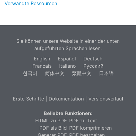
Verwandte Ressourcen
Sie können unsere Website in einer der unten
aufgeführten Sprachen lesen.
English
Español
Deutsch
Français
Italiano
Русский
한국어
简体中文
繁體中文
日本語
Erste Schritte
|
Dokumentation
|
Versionsverlauf
Beliebte Funktionen:
HTML zu PDF
PDF zu Text
PDF als Bild
PDF komprimieren
Generar PDF
PDF bearbeiten