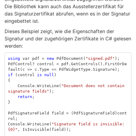
Die Bibliothek kann auch das Ausstellerzertifikat für
das Signaturzertifikat abrufen, wenn es in der Signatur
eingebettet ist.
Dieses Beispiel zeigt, wie die Eigenschaften der
Signatur und der zugehörigen Zertifikate in C# gelesen
werden:
using
var
pdf
=
new
PdfDocument
(
"signed.pdf"
);
PdfControl
?
control
=
pdf
.
GetControls
().
FirstOrDe
fault
(
c
=>
c
.
Type
==
PdfWidgetType
.
Signature
);
if
(
control
is
null
)
{
Console
.
WriteLine
(
"Document does not contain 
signature fields"
);
return
;
}
PdfSignatureField
field
=
(
PdfSignatureField
)
cont
rol
;
Console
.
WriteLine
(
"Signature field is invisible: 
{0}"
,
IsInvisible
(
field
));