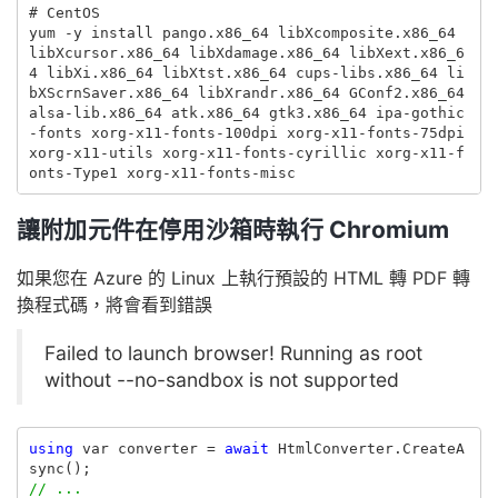
#
yum -y install pango.x86_64 libXcomposite.x86_64 
libXcursor.x86_64 libXdamage.x86_64 libXext.x86_6
4 libXi.x86_64 libXtst.x86_64 cups-libs.x86_64 li
bXScrnSaver.x86_64 libXrandr.x86_64 GConf2.x86_64 
alsa-lib.x86_64 atk.x86_64 gtk3.x86_64 ipa-gothic
-fonts xorg-x11-fonts-100dpi xorg-x11-fonts-75dpi 
xorg-x11-utils xorg-x11-fonts-cyrillic xorg-x11-f
讓附加元件在停用沙箱時執行 Chromium
如果您在 Azure 的 Linux 上執行預設的 HTML 轉 PDF 轉
換程式碼，將會看到錯誤
Failed to launch browser! Running as root
without --no-sandbox is not supported
using
var
converter
=
await
HtmlConverter
.
CreateA
sync
();
// ...