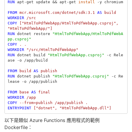
RUN 
apt-get update 
&&
 apt-get 
install
-y
 chromium

FROM
mcr.microsoft.com/dotnet/sdk:3.1
AS
build
WORKDIR
 /src
COPY
 ["HtmlToPdfWebApp/HtmlToPdfWebApp.csproj", 
"HtmlToPdfWebApp/"]
RUN 
dotnet restore 
"HtmlToPdfWebApp/HtmlToPdfWebA
pp.csproj"
COPY
 . .
WORKDIR
 "/src/HtmlToPdfWebApp"
RUN 
dotnet build 
"HtmlToPdfWebApp.csproj"
-c
 Rele
ase 
-o
 /app/build

FROM
build
AS
publish
RUN 
dotnet publish 
"HtmlToPdfWebApp.csproj"
-c
 Re
lease 
-o
 /app/publish

FROM
base
AS
final
WORKDIR
 /app
COPY
 --from=publish /app/publish .
ENTRYPOINT
 ["dotnet", "HtmlToPdfWebApp.dll"]
以下是類似 Azure Functions 應用程式的範例
Dockerfile：