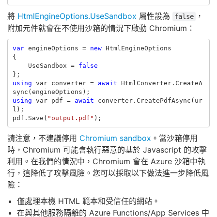
將
HtmlEngineOptions.UseSandbox
屬性設為
，
false
附加元件就會在不使用沙箱的情況下啟動 Chromium：
var
engineOptions
=
new
HtmlEngineOptions
{
UseSandbox
=
false
};
using
var
converter
=
await
HtmlConverter
.
CreateA
sync
(
engineOptions
);
using
var
pdf
=
await
converter
.
CreatePdfAsync
(
ur
l
);
pdf
.
Save
(
"output.pdf"
);
請注意，不建議停用
Chromium sandbox
。當沙箱停用
時，Chromium 可能會執行惡意的基於 Javascript 的攻擊
利用。在我們的情況中，Chromium 會在 Azure 沙箱中執
行，這降低了攻擊風險。您可以採取以下做法進一步降低風
險：
僅處理本機 HTML 範本和受信任的網站。
在與其他服務隔離的 Azure Functions/App Services 中