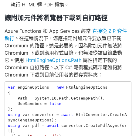
執行 HTML 轉 PDF 轉換。
讓附加元件將瀏覽器下載到自訂路徑
Azure Functions 和 App Services 經常
直接從 ZIP 套件
執行
。在這種情況下，您應指定附加元件要放置已下載
Chromium 的路徑。這是必要的，因為附加元件無法將
Chromium 下載到應用程式目錄，也無法從該目錄啟動
它。使用
HtmlEngineOptions.Path
屬性指定下載的
Chromium 自訂路徑。以下 C# 範例程式碼示範如何將
Chromium 下載到目前使用者的暫存資料夾：
var
engineOptions
=
new
HtmlEngineOptions
{
Path
=
System
.
IO
.
Path
.
GetTempPath
(),
UseSandbox
=
false
};
using
var
converter
=
await
HtmlConverter
.
CreateA
sync
(
engineOptions
);
using
var
pdf
=
await
converter
.
CreatePdfAsync
(
ur
l
);