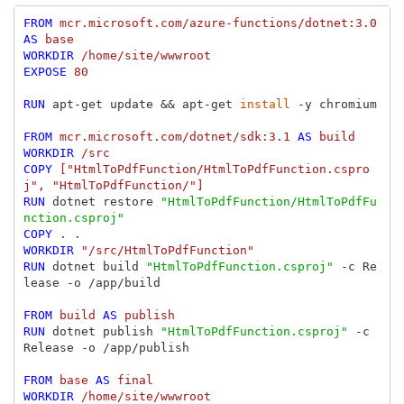
FROM
mcr.microsoft.com/azure-functions/dotnet:3.0
AS
base
WORKDIR
 /home/site/wwwroot
EXPOSE
 80
RUN 
apt-get update 
&&
 apt-get 
install
-y
 chromium

FROM
mcr.microsoft.com/dotnet/sdk:3.1
AS
build
WORKDIR
 /src
COPY
 ["HtmlToPdfFunction/HtmlToPdfFunction.cspro
j", "HtmlToPdfFunction/"]
RUN 
dotnet restore 
"HtmlToPdfFunction/HtmlToPdfFu
nction.csproj"
COPY
 . .
WORKDIR
 "/src/HtmlToPdfFunction"
RUN 
dotnet build 
"HtmlToPdfFunction.csproj"
-c
 Re
lease 
-o
 /app/build

FROM
build
AS
publish
RUN 
dotnet publish 
"HtmlToPdfFunction.csproj"
-c
Release 
-o
 /app/publish

FROM
base
AS
final
WORKDIR
 /home/site/wwwroot