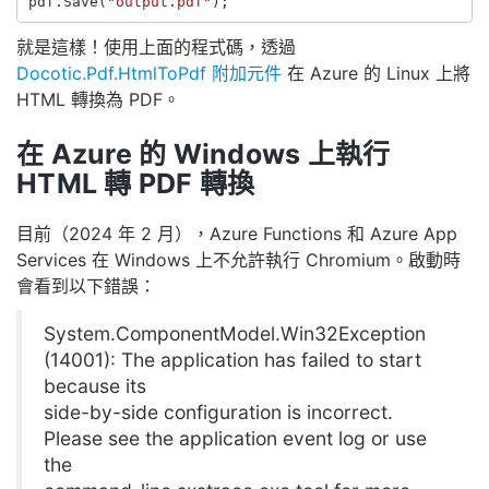
pdf
.
Save
(
"output.pdf"
);
就是這樣！使用上面的程式碼，透過
Docotic.Pdf.HtmlToPdf 附加元件
在 Azure 的 Linux 上將
HTML 轉換為 PDF。
在 Azure 的 Windows 上執行
HTML 轉 PDF 轉換
目前（2024 年 2 月），Azure Functions 和 Azure App
Services 在 Windows 上不允許執行 Chromium。啟動時
會看到以下錯誤：
System.ComponentModel.Win32Exception
(14001): The application has failed to start
because its
side-by-side configuration is incorrect.
Please see the application event log or use
the