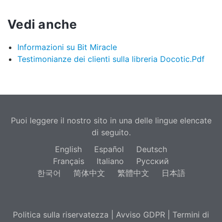
Vedi anche
Informazioni su Bit Miracle
Testimonianze dei clienti sulla libreria Docotic.Pdf
Puoi leggere il nostro sito in una delle lingue elencate
di seguito.
English
Español
Deutsch
Français
Italiano
Русский
한국어
简体中文
繁體中文
日本語
Politica sulla riservatezza
|
Avviso GDPR
|
Termini di