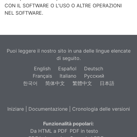
CON IL SOFTWARE O L'USO O ALTRE OPERAZIONI
NEL SOFTWARE.
Puoi leggere il nostro sito in una delle lingue elencate
di seguito.
English
Español
Deutsch
Français
Italiano
Русский
한국어
简体中文
繁體中文
日本語
Iniziare
|
Documentazione
|
Cronologia delle versioni
Funzionalità popolari:
Da HTML a PDF
PDF in testo