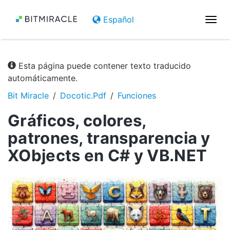
Español
Nave
de
pala
Esta página puede contener texto traducido
automáticamente.
Bit Miracle
Docotic.Pdf
Funciones
Gráficos, colores,
patrones, transparencia y
XObjects en C# y VB.NET