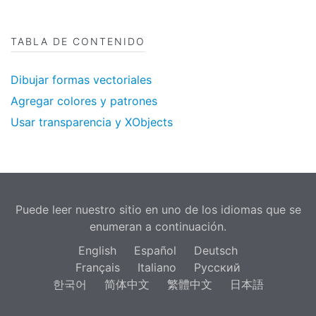
TABLA DE CONTENIDO
Dibujar formas vectoriales
Agregar colores y patrones
Usar transparencia y XObjects
Puede leer nuestro sitio en uno de los idiomas que se
enumeran a continuación.
English
Español
Deutsch
Français
Italiano
Русский
한국어
简体中文
繁體中文
日本語