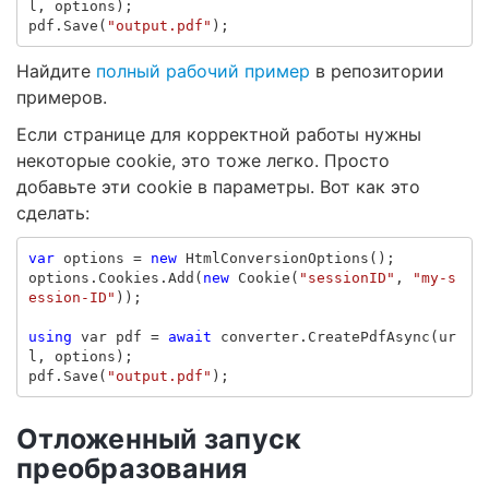
l
,
options
);
pdf
.
Save
(
"output.pdf"
);
Найдите
полный рабочий пример
в репозитории
примеров.
Если странице для корректной работы нужны
некоторые cookie, это тоже легко. Просто
добавьте эти cookie в параметры. Вот как это
сделать:
var
options
=
new
HtmlConversionOptions
();
options
.
Cookies
.
Add
(
new
Cookie
(
"sessionID"
,
"my-s
ession-ID"
));
using
var
pdf
=
await
converter
.
CreatePdfAsync
(
ur
l
,
options
);
pdf
.
Save
(
"output.pdf"
);
Отложенный запуск
преобразования