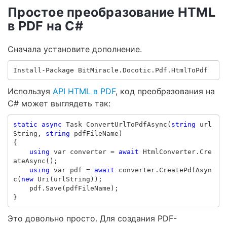
Простое преобразование HTML
в PDF на C#
Сначала установите дополнение.
Используя
API HTML в PDF
, код преобразования на
C# может выглядеть так:
static
async
Task
ConvertUrlToPdfAsync
(
string
url
String
,
string
pdfFileName
)
{
using
var
converter
=
await
HtmlConverter
.
Cre
ateAsync
();
using
var
pdf
=
await
converter
.
CreatePdfAsyn
c
(
new
Uri
(
urlString
));
pdf
.
Save
(
pdfFileName
);
}
Это довольно просто. Для создания PDF-