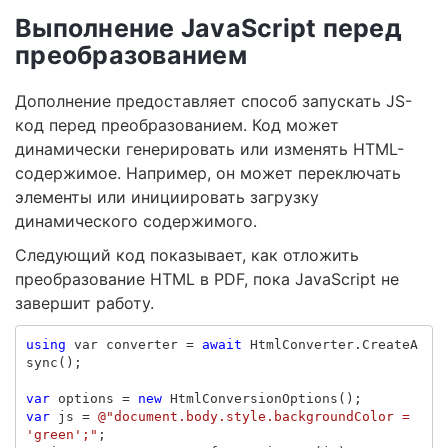
Выполнение JavaScript перед
преобразованием
Дополнение предоставляет способ запускать JS-
код перед преобразованием. Код может
динамически генерировать или изменять HTML-
содержимое. Например, он может переключать
элементы или инициировать загрузку
динамического содержимого.
Следующий код показывает, как отложить
преобразование HTML в PDF, пока JavaScript не
завершит работу.
using
var
converter
=
await
HtmlConverter
.
CreateA
sync
();
var
options
=
new
HtmlConversionOptions
();
var
js
=
@"document.body.style.backgroundColor = 
'green';"
;