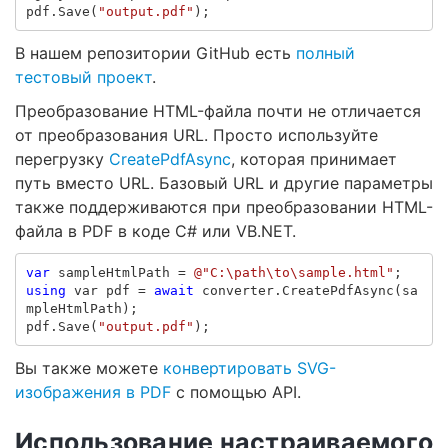
pdf
.
Save
(
"output.pdf"
);
В нашем репозитории GitHub есть
полный
тестовый проект
.
Преобразование HTML-файла почти не отличается
от преобразования URL. Просто используйте
перегрузку
CreatePdfAsync
, которая принимает
путь вместо URL. Базовый URL и другие параметры
также поддерживаются при преобразовании HTML-
файла в PDF в коде C# или VB.NET.
var
sampleHtmlPath
=
@"C:\path\to\sample.html"
;
using
var
pdf
=
await
converter
.
CreatePdfAsync
(
sa
mpleHtmlPath
);
pdf
.
Save
(
"output.pdf"
);
Вы также можете
конвертировать SVG-
изображения в PDF
с помощью API.
Использование настраиваемого