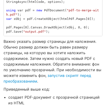
StringAsync
(
htmlCode
,
options
);
using
var
pdf
=
new
PdfDocument
(
"pdf-to-merge-wit
h.pdf"
);
var
xObj
=
pdf
.
CreateXObject
(
htmlPdf
.
Pages
[
0
]);
pdf
.
Pages
[
0
].
Canvas
.
DrawXObject
(
xObj
,
0
,
0
);
pdf
.
Save
(
"output.pdf"
);
Важно указать размер страницы для наложения.
Обычно размер должен быть равен размеру
страницы, на которую вы хотите наложить
содержимое. Затем нужно создать новый PDF с
содержимым наложения. Обратите внимание: фон
по умолчанию прозрачный. При необходимости вы
можете изменить фон,
запустив скрипт перед
преобразованием
.
Приведенный выше код:
создает PDF-документ с прозрачной страницей
из HTML