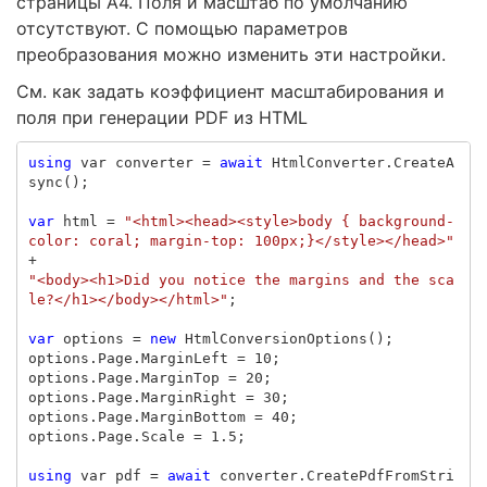
страницы A4. Поля и масштаб по умолчанию
отсутствуют. С помощью параметров
преобразования можно изменить эти настройки.
См. как задать коэффициент масштабирования и
поля при генерации PDF из HTML
using
var
converter
=
await
HtmlConverter
.
CreateA
sync
();
var
html
=
"<html><head><style>body { background-
color: coral; margin-top: 100px;}</style></head>"
+
"<body><h1>Did you notice the margins and the sca
le?</h1></body></html>"
;
var
options
=
new
HtmlConversionOptions
();
options
.
Page
.
MarginLeft
=
10
;
options
.
Page
.
MarginTop
=
20
;
options
.
Page
.
MarginRight
=
30
;
options
.
Page
.
MarginBottom
=
40
;
options
.
Page
.
Scale
=
1.5
;
using
var
pdf
=
await
converter
.
CreatePdfFromStri