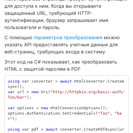
для доступа к ним. Когда вы открываете
защищенный URL, требующий HTTP-
аутентификации, браузер запрашивает имя
пользователя и пароль.
С помощью
параметров преобразования
можно
указать API предоставлять учетные данные для
веб-страниц, требующих входа в систему.
Этот код на C# показывает, как преобразовать
HTML с защитой паролем в PDF
using
var
converter
=
await
HtmlConverter
.
CreateA
sync
();
var
url
=
new
Uri
(
"http://httpbin.org/basic-auth/
foo/bar"
);
var
options
=
new
HtmlConversionOptions
();
options
.
Authentication
.
SetCredentials
(
"foo"
,
"ba
r"
);
using
var
pdf
=
await
converter
.
CreatePdfAsync
(
ur