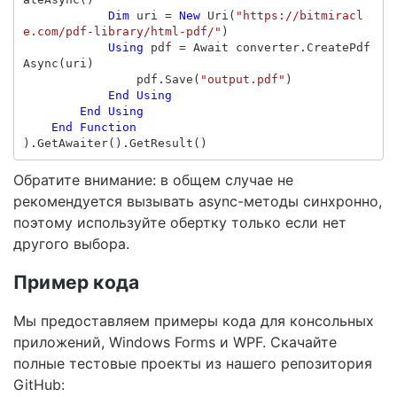
Dim
uri
=
New
Uri
(
"https://bitmiracl
e.com/pdf-library/html-pdf/"
)
Using
pdf
=
Await
converter
.
CreatePdf
Async
(
uri
)
pdf
.
Save
(
"output.pdf"
)
End
Using
End
Using
End
Function
).
GetAwaiter
().
GetResult
()
Обратите внимание: в общем случае не
рекомендуется вызывать async-методы синхронно,
поэтому используйте обертку только если нет
другого выбора.
Пример кода
Мы предоставляем примеры кода для консольных
приложений, Windows Forms и WPF. Скачайте
полные тестовые проекты из нашего репозитория
GitHub: