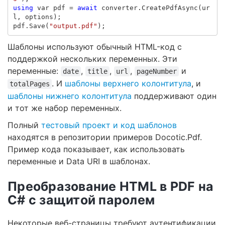
using
var
pdf
=
await
converter
.
CreatePdfAsync
(
ur
l
,
options
);
pdf
.
Save
(
"output.pdf"
);
Шаблоны используют обычный HTML-код с
поддержкой нескольких переменных. Эти
переменные:
,
,
,
и
date
title
url
pageNumber
. И
шаблоны верхнего колонтитула
, и
totalPages
шаблоны нижнего колонтитула
поддерживают один
и тот же набор переменных.
Полный
тестовый проект и код шаблонов
находятся в репозитории примеров Docotic.Pdf.
Пример кода показывает, как использовать
переменные и Data URI в шаблонах.
Преобразование HTML в PDF на
C# с защитой паролем
Некоторые веб-страницы требуют аутентификации