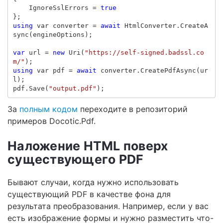
IgnoreSslErrors
=
true
};
using
var
converter
=
await
HtmlConverter
.
CreateA
sync
(
engineOptions
);
var
url
=
new
Uri
(
"https://self-signed.badssl.co
m/"
);
using
var
pdf
=
await
converter
.
CreatePdfAsync
(
ur
l
);
pdf
.
Save
(
"output.pdf"
);
За
полным кодом
переходите в репозиторий
примеров Docotic.Pdf.
Наложение HTML поверх
существующего PDF
Бывают случаи, когда нужно использовать
существующий PDF в качестве фона для
результата преобразования. Например, если у вас
есть изображение формы и нужно разместить что-