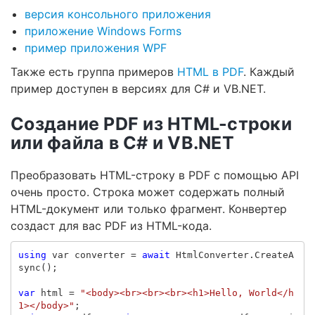
версия консольного приложения
приложение Windows Forms
пример приложения WPF
Также есть группа примеров
HTML в PDF
. Каждый
пример доступен в версиях для C# и VB.NET.
Создание PDF из HTML-строки
или файла в C# и VB.NET
Преобразовать HTML-строку в PDF с помощью API
очень просто. Строка может содержать полный
HTML-документ или только фрагмент. Конвертер
создаст для вас PDF из HTML-кода.
using
var
converter
=
await
HtmlConverter
.
CreateA
sync
();
var
html
=
"<body><br><br><br><h1>Hello, World</h
1></body>"
;