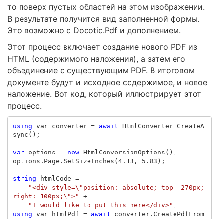
то поверх пустых областей на этом изображении.
В результате получится вид заполненной формы.
Это возможно с Docotic.Pdf и дополнением.
Этот процесс включает создание нового PDF из
HTML (содержимого наложения), а затем его
объединение с существующим PDF. В итоговом
документе будут и исходное содержимое, и новое
наложение. Вот код, который иллюстрирует этот
процесс.
using
var
converter
=
await
HtmlConverter
.
CreateA
sync
();
var
options
=
new
HtmlConversionOptions
();
options
.
Page
.
SetSizeInches
(
4.13
,
5.83
);
string
htmlCode
=
"<div style=\"position: absolute; top: 270px; 
right: 100px;\">"
+
"I would like to put this here</div>"
;
using
var
htmlPdf
=
await
converter
.
CreatePdfFrom