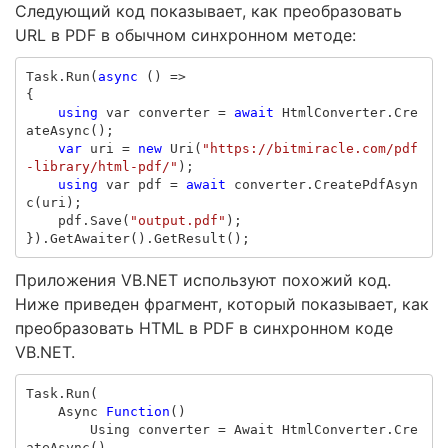
Следующий код показывает, как преобразовать
URL в PDF в обычном синхронном методе:
Task
.
Run
(
async
()
=>
{
using
var
converter
=
await
HtmlConverter
.
Cre
ateAsync
();
var
uri
=
new
Uri
(
"https://bitmiracle.com/pdf
-library/html-pdf/"
);
using
var
pdf
=
await
converter
.
CreatePdfAsyn
c
(
uri
);
pdf
.
Save
(
"output.pdf"
);
}).
GetAwaiter
().
GetResult
();
Приложения VB.NET используют похожий код.
Ниже приведен фрагмент, который показывает, как
преобразовать HTML в PDF в синхронном коде
VB.NET.
Task
.
Run
(
Async
Function
()
Using
converter
=
Await
HtmlConverter
.
Cre
ateAsync
()