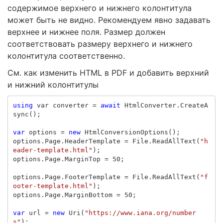
содержимое верхнего и нижнего колонтитула
может быть не видно. Рекомендуем явно задавать
верхнее и нижнее поля. Размер должен
соответствовать размеру верхнего и нижнего
колонтитула соответственно.
См. как изменить HTML в PDF и добавить верхний
и нижний колонтитулы
using
var
converter
=
await
HtmlConverter
.
CreateA
sync
();
var
options
=
new
HtmlConversionOptions
();
options
.
Page
.
HeaderTemplate
=
File
.
ReadAllText
(
"h
eader-template.html"
);
options
.
Page
.
MarginTop
=
50
;
options
.
Page
.
FooterTemplate
=
File
.
ReadAllText
(
"f
ooter-template.html"
);
options
.
Page
.
MarginBottom
=
50
;
var
url
=
new
Uri
(
"https://www.iana.org/number
s"
);