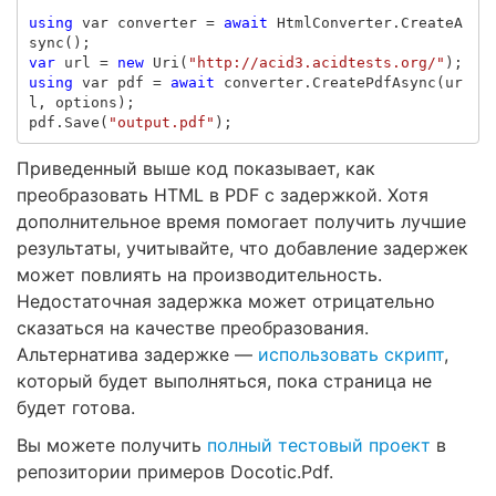
using
var
converter
=
await
HtmlConverter
.
CreateA
sync
();
var
url
=
new
Uri
(
"http://acid3.acidtests.org/"
);
using
var
pdf
=
await
converter
.
CreatePdfAsync
(
ur
l
,
options
);
pdf
.
Save
(
"output.pdf"
);
Приведенный выше код показывает, как
преобразовать HTML в PDF с задержкой. Хотя
дополнительное время помогает получить лучшие
результаты, учитывайте, что добавление задержек
может повлиять на производительность.
Недостаточная задержка может отрицательно
сказаться на качестве преобразования.
Альтернатива задержке —
использовать скрипт
,
который будет выполняться, пока страница не
будет готова.
Вы можете получить
полный тестовый проект
в
репозитории примеров Docotic.Pdf.