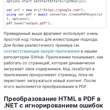
options
.
Start
.
SetStartAfterScriptRun
(
js
);
var
url
=
new
Uri
(
"https://google.com"
);
using
var
pdf
=
await
converter
.
CreatePdfAsync
(
ur
l
,
options
);
pdf
.
Save
(
"output.pdf"
);
Приведенный выше фрагмент использует очень
простой код только для иллюстрации подхода.
Для более реалистичного примера см.
соответствующее sample-приложение
в нашем
репозитории GitHub. Приложение показывает, как
работать со страницей, которая динамически
загружает свое содержимое. Код JavaScript в
приложении прокручивает страницу, пока не
перестанет загружаться новый контент. После
этого выполняется преобразование в PDF.
Преобразование HTML в PDF в
.NET с игнорированием ошибок