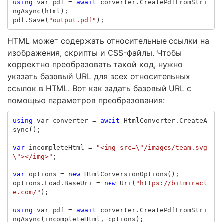
using
var
pdf
=
await
converter
.
CreatePdfFromStri
ngAsync
(
html
);
pdf
.
Save
(
"output.pdf"
);
HTML может содержать относительные ссылки на
изображения, скрипты и CSS-файлы. Чтобы
корректно преобразовать такой код, нужно
указать базовый URL для всех относительных
ссылок в HTML. Вот как задать базовый URL с
помощью параметров преобразования:
using
var
converter
=
await
HtmlConverter
.
CreateA
sync
();
var
incompleteHtml
=
"<img src=\"/images/team.svg
\"></img>"
;
var
options
=
new
HtmlConversionOptions
();
options
.
Load
.
BaseUri
=
new
Uri
(
"https://bitmiracl
e.com/"
);
using
var
pdf
=
await
converter
.
CreatePdfFromStri
ngAsync
(
incompleteHtml
,
options
);